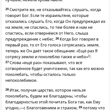
25
Смотрите же, не отказывайтесь слушать, когда
говорит Бог. Если те израильтяне, которые
отказались слушать Его, когда Он предупреждал их
на земле, не спаслись, то тем более и нам не
спастись, если отвернёмся от Него, слыша
предупреждение с небес.
26
Когда Бог говорил в
первый раз, то от Его голоса сотрясалась земля,
теперь же Он даёт такое обещание: «Ещё раз Я
сотрясу землю и поколеблю также и небо»
[
i
]
.
27
Слова «ещё раз» показывают, что всё
сотворённое будет уничтожено, так как его можно
поколебать, чтобы осталось только
непоколебимое.
28
Итак, получая царство, которое нельзя
поколебать, будем же благодарны, чтобы
благодарностью этой почитать Бога так, как Ему
угодно,—с благоговением и страхом,
29
потому что