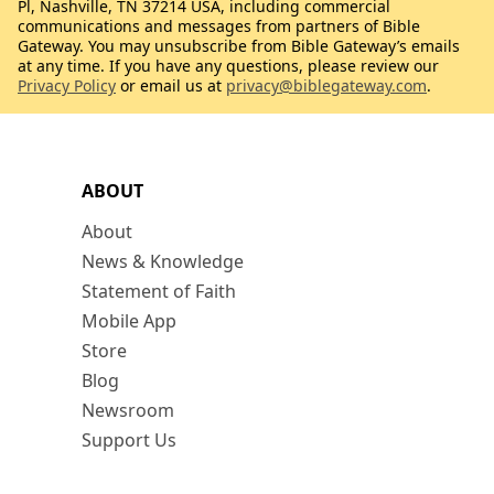
Pl, Nashville, TN 37214 USA, including commercial
communications and messages from partners of Bible
Gateway. You may unsubscribe from Bible Gateway’s emails
at any time. If you have any questions, please review our
Privacy Policy
or email us at
privacy@biblegateway.com
.
ABOUT
About
News & Knowledge
Statement of Faith
Mobile App
Store
Blog
Newsroom
Support Us