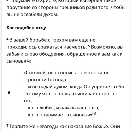
Подумайте о Христе, Который вытерпел такое
поругание со стороны грешников ради того, чтобы
вы не ослабели духом.
Бог подобен отцу
4
В вашей борьбе с грехом вам ещё не
приходилось сражаться насмерть.
5
Возможно, вы
забыли слово ободрения, обращённое к вам как к
сыновьям:
«Сын мой, не относись с лёгкостью к
строгости Господа
и не падай духом, когда Он упрекает тебя.
6
Потому что Господь взыскивает строго с
тех,
кого любит, и наказывает того,
кого принимает в сыновья»
[
a
]
.
7
Терпите же невзгоды как наказание Божье. Они