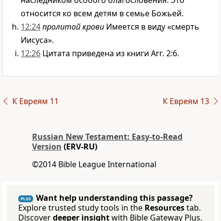
наследником особого благословения. Это
относится ко всем детям в семье Божьей.
12:24
пролитой крови
Имеется в виду «смерть
Иисуса».
12:26
Цитата приведена из книги Агг. 2:6.
К Евреям 11
К Евреям 13
Russian New Testament: Easy-to-Read
Version
(ERV-RU)
©2014 Bible League International
Want help understanding this passage?
PLUS
Explore trusted study tools in the
Resources
tab.
Discover
deeper insight
with Bible Gateway Plus.