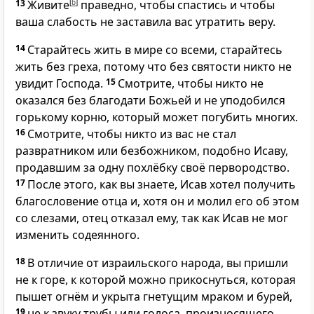
13
Живите
[
b
]
праведно, чтобы спастись и чтобы
ваша слабость не заставила вас утратить веру.
14
Старайтесь жить в мире со всеми, старайтесь
жить без греха, потому что без святости никто не
увидит Господа.
15
Смотрите, чтобы никто не
оказался без благодати Божьей и не уподобился
горькому корню, который может погубить многих.
16
Смотрите, чтобы никто из вас не стал
развратником или безбожником, подобно Исаву,
продавшим за одну похлёбку своё первородство.
17
После этого, как вы знаете, Исав хотел получить
благословение отца и, хотя он и молил его об этом
со слезами, отец отказал ему, так как Исав не мог
изменить содеянного.
18
В отличие от израильского народа, вы пришли
не к горе, к которой можно прикоснуться, которая
пышет огнём и укрыта гнетущим мраком и бурей,
19
не к звуку трубы или голоса, произносящего