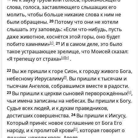
слова, голоса, заставляющего слышащих его
молить, чтобы больше никакие слова к ним не
были обращены.
20
Потому что они не хотели
слышать эту заповедь: «Если что-нибудь, пусть
даже животное, коснётся этой горы, оно будет
побито камнями»
[
c
]
.
21
И в самом деле, это было
такое устрашающее зрелище, что Моисей сказал:
«Я трепещу от страха»
[
d
]
[
e
]
.
22
Вы же пришли к горе Сион, к городу живого Бога,
небесному Иерусалиму
[
f
]
. Вы пришли к тысячам и
тысячам Ангелов, собравшимся вместе в радости.
23
Вы пришли к церкви сыновей перворождённых
[
g
]
,
чьи имена записаны на небесах. Вы пришли к Богу,
Судье всех людей, и к духам праведников,
достигших совершенства.
24
Вы пришли к Иисусу,
Который принёс новое соглашение от Бога Его
народу, и к пролитой крови
[
h
]
, которая говорит о
лучшем, нежели кровь Авеля.