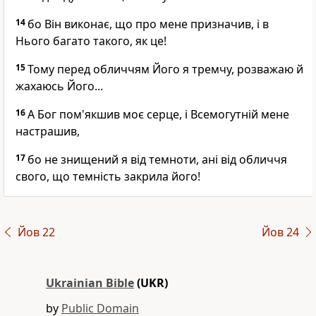
14
бо Він виконає, що про мене призначив, і в
Нього багато такого, як це!
15
Тому перед обличчям Його я тремчу, розважаю й
жахаюсь Його...
16
А Бог пом'якшив моє серце, і Всемогутній мене
настрашив,
17
бо не знищений я від темноти, ані від обличчя
свого, що темність закрила його!
Йов 22
Йов 24
Ukrainian Bible
(UKR)
by
Public Domain