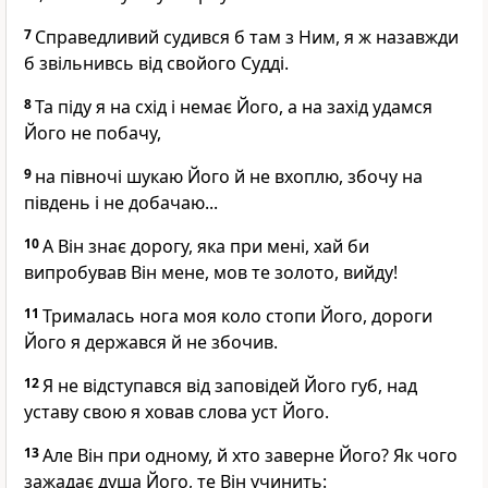
7
Справедливий судився б там з Ним, я ж назавжди
б звільнивсь від свойого Судді.
8
Та піду я на схід і немає Його, а на захід удамся
Його не побачу,
9
на півночі шукаю Його й не вхоплю, збочу на
південь і не добачаю...
10
А Він знає дорогу, яка при мені, хай би
випробував Він мене, мов те золото, вийду!
11
Трималась нога моя коло стопи Його, дороги
Його я держався й не збочив.
12
Я не відступався від заповідей Його губ, над
уставу свою я ховав слова уст Його.
13
Але Він при одному, й хто заверне Його? Як чого
зажадає душа Його, те Він учинить: