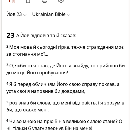
Йов 23
Ukrainian Bible
23
А Йов відповів та й сказав:
2
Моя мова й сьогодні гірка, тяжче страждання моє
за стогнання мої...
3
О, якби то я знав, де Його я знайду, то прийшов би
до місця Його пробування!
4
Я б перед обличчям Його свою справу поклав, а
уста свої я наповнив би доводами,
5
розізнав би слова, що мені відповість, і я зрозумів
би, що скаже мені.
6
Чи зо мною на прю Він з великою силою стане? О
ні, тільки б увагу звернув Він на мене!