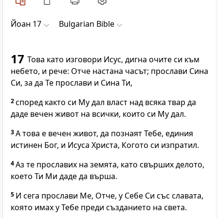
Йоан 17
Bulgarian Bible
17
Това като изговори Исус, дигна очите си към
небето, и рече: Отче настана часът; прослави Сина
Си, за да Те прослави и Сина Ти,
2
според както си Му дал власт над всяка твар да
даде вечен живот на всички, които си Му дал.
3
А това е вечен живот, да познаят Тебе, единия
истинен Бог, и Исуса Христа, Когото си изпратил.
4
Аз те прославих на земята, като свърших делото,
което Ти Ми даде да върша.
5
И сега прослави Ме, Отче, у Себе Си със славата,
която имах у Тебе преди създанието на света.