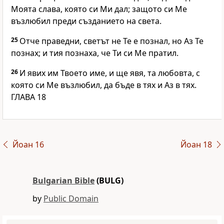
Моята слава, която си Ми дал; защото си Ме
възлюбил преди създанието на света.
25
Отче праведни, светът не Те е познал, но Аз Те
познах; и тия познаха, че Ти си Ме пратил.
26
И явих им Твоето име, и ще явя, та любовта, с
която си Ме възлюбил, да бъде в тях и Аз в тях.
ГЛАВА 18
Йоан 16
Йоан 18
Bulgarian Bible
(BULG)
by
Public Domain