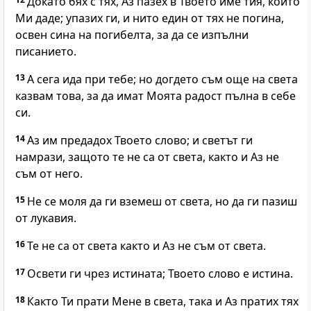
Докато бях с тях, Аз пазех в Твоето име тия, които
Ми даде; упазих ги, и нито един от тях не погина,
освен сина на погибелта, за да се изпълни
писанието.
13
А сега ида при тебе; но догдето съм още на света
казвам това, за да имат Моята радост пълна в себе
си.
14
Аз им предадох Твоето слово; и светът ги
намрази, защото те не са от света, както и Аз не
съм от него.
15
Не се моля да ги вземеш от света, но да ги пазиш
от лукавия.
16
Те не са от света както и Аз не съм от света.
17
Освети ги чрез истината; Твоето слово е истина.
18
Както Ти прати Мене в света, така и Аз пратих тях