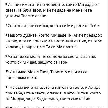
6
Изявих името Ти на човеците, които Ми даде от
света. Те бяха Твои, и Ти ги даде на Мене, и те
упазиха Твоето слово.
7
Сега знаят, че всичко, което си Ми дал е от Тебе;
8
защото думите, които Ми даде Ти, Аз ги предадох
на тях, и те ги приеха; и наистина знаят че, от Тебе
излязох, и вярват, че Ти си Ме пратил.
9
Аз за тях се моля; не се моля за света, а за тия,
които си Ми дал, защото са Твои.
10
И всичко Мое е Твое, Твоето Мое, и Аз се
прославям в тях.
11
Не съм вече на света, а тия са на света, и Аз ида
при Тебе, Отче свети, опази в името Си тия, които
си Ми дал, за да бъдат едно, както сме и Ние.
12