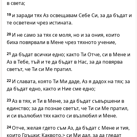
в света;
19
и заради тях Аз освещавам Себе Си, за да бъдат и
те осветени чрез истината.
20
И не само за тях се моля, но и за ония, които
биха повярвали в Мене чрез тяхното учение,
21
да бъдат всички едно; както Ти Отче, си в Мене и
Аз в Тебе, тъй и те да бъдат в Нас, за да повярва
светът, че Ти си Ме пратил.
22
И славата, която Ти Ми даде, Аз я дадох на тях; за
да бъдат едно, както и Ние сме едно;
23
Аз в тях, и Ти в Мене, за да бъдат съвършени в
единство; за да познае светът, че Ти си Ме пратил,
и си възлюбил тях както си възлюбил и Мене.
24
Отче, желая гдето съм Аз, да бъдат с Мене и тия,
които Гръцки: Каквото.> си Ми дал, за да гледат