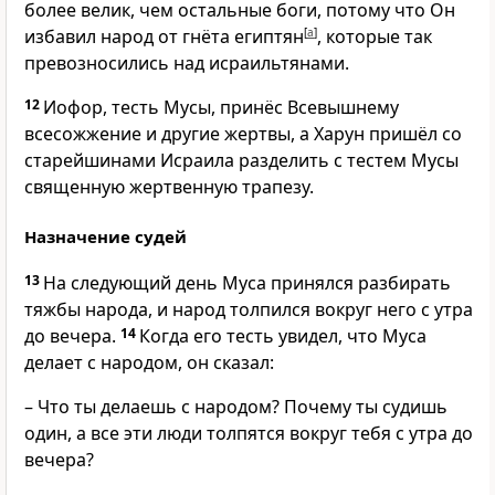
более велик, чем остальные боги, потому что Он
избавил народ от гнёта египтян
[
a
]
, которые так
превозносились над исраильтянами.
12
Иофор, тесть Мусы, принёс Всевышнему
всесожжение и другие жертвы, а Харун пришёл со
старейшинами Исраила разделить с тестем Мусы
священную жертвенную трапезу.
Назначение судей
13
На следующий день Муса принялся разбирать
тяжбы народа, и народ толпился вокруг него с утра
до вечера.
14
Когда его тесть увидел, что Муса
делает с народом, он сказал:
– Что ты делаешь с народом? Почему ты судишь
один, а все эти люди толпятся вокруг тебя с утра до
вечера?