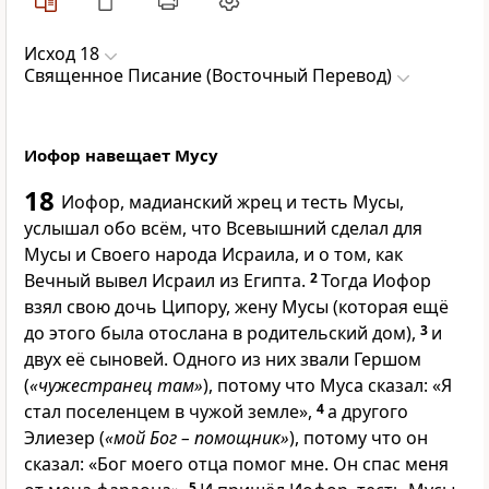
Исход 18
Священное Писание (Восточный Перевод)
Иофор навещает Мусу
18
Иофор, мадианский жрец и тесть Мусы,
услышал обо всём, что Всевышний сделал для
Мусы и Своего народа Исраила, и о том, как
Вечный вывел Исраил из Египта.
2
Тогда Иофор
взял свою дочь Ципору, жену Мусы (которая ещё
до этого была отослана в родительский дом),
3
и
двух её сыновей. Одного из них звали Гершом
(
«чужестранец там»
), потому что Муса сказал: «Я
стал поселенцем в чужой земле»,
4
а другого
Элиезер (
«мой Бог – помощник»
), потому что он
сказал: «Бог моего отца помог мне. Он спас меня
5