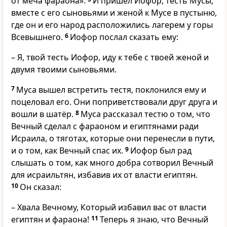
от меча фараона».
И пришёл Иофор, тесть Мусы,
вместе с его сыновьями и женой к Мусе в пустыню,
где он и его народ расположились лагерем у горы
Всевышнего.
6
Иофор послал сказать ему:
– Я, твой тесть Иофор, иду к тебе с твоей женой и
двумя твоими сыновьями.
7
Муса вышел встретить тестя, поклонился ему и
поцеловал его. Они поприветствовали друг друга и
вошли в шатёр.
8
Муса рассказал тестю о том, что
Вечный сделал с фараоном и египтянами ради
Исраила, о тяготах, которые они перенесли в пути,
и о том, как Вечный спас их.
9
Иофор был рад
слышать о том, как много добра сотворил Вечный
для исраильтян, избавив их от власти египтян.
10
Он сказал:
– Хвала Вечному, Который избавил вас от власти
египтян и фараона!
11
Теперь я знаю, что Вечный