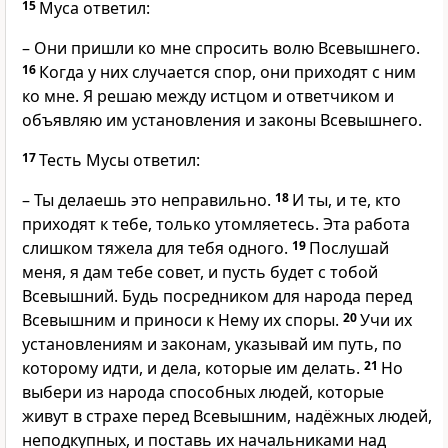
15
Муса ответил:
– Они пришли ко мне спросить волю Всевышнего.
16
Когда у них случается спор, они приходят с ним
ко мне. Я решаю между истцом и ответчиком и
объявляю им установления и законы Всевышнего.
17
Тесть Мусы ответил:
– Ты делаешь это неправильно.
18
И ты, и те, кто
приходят к тебе, только утомляетесь. Эта работа
слишком тяжела для тебя одного.
19
Послушай
меня, я дам тебе совет, и пусть будет с тобой
Всевышний. Будь посредником для народа перед
Всевышним и приноси к Нему их споры.
20
Учи их
установлениям и законам, указывай им путь, по
которому идти, и дела, которые им делать.
21
Но
выбери из народа способных людей, которые
живут в страхе перед Всевышним, надёжных людей,
неподкупных, и поставь их начальниками над