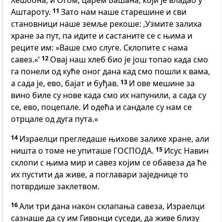
Хешбона, и Огом, царем Башана, који је владао у
Аштароту.
11
Зато нам наше старешине и сви
становници наше земље рекоше: ‚Узмите залиха
хране за пут, па идите и састаните се с њима и
реците им: »Ваше смо слуге. Склопите с нама
савез.«‘
12
Овај наш хлеб био је још топао када смо
га понели од куће оног дана кад смо пошли к вама,
а сада је, ево, бајат и буђав.
13
И ове мешине за
вино биле су нове када смо их напунили, а сада су
се, ево, поцепале. И одећа и сандале су нам се
отрцале од дуга пута.«
14
Израелци прегледаше њихове залихе хране, али
ништа о томе не упиташе ГОСПОДА.
15
Исус Навин
склопи с њима мир и савез којим се обавеза да ће
их пустити да живе, а поглавари заједнице то
потврдише заклетвом.
16
Али три дана након склапања савеза, Израелци
сазнаше да су им Гивонци суседи, да живе близу