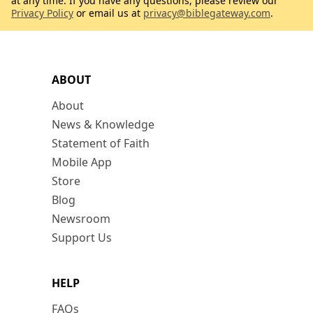
at any time. If you have any questions, please review our
Privacy Policy
or email us at
privacy@biblegateway.com
.
ABOUT
About
News & Knowledge
Statement of Faith
Mobile App
Store
Blog
Newsroom
Support Us
HELP
FAQs