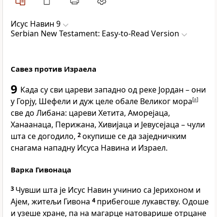
Исус Навин 9
Serbian New Testament: Easy-to-Read Version
Савез против Израела
9
Када су сви цареви западно од реке Јордан – они
у Горју, Шефели и дуж целе обале Великог мора
[
a
]
све до Либана: цареви Хетита, Аморејаца,
Ханаанаца, Перижана, Хивијаца и Јевусејаца – чули
шта се догодило,
2
окупише се да заједничким
снагама нападну Исуса Навина и Израел.
Варка Гивонаца
3
Чувши шта је Исус Навин учинио са Јерихоном и
Ајем, житељи Гивона
4
прибегоше лукавству. Одоше
и узеше хране, па на магарце натоварише отрцане