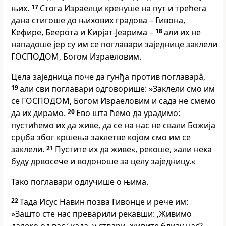
њих.
17
Стога Израелци кренуше на пут и трећега
дана стигоше до њихових градова – Гивона,
Кефире, Беерота и Кирјат-Јеарима –
18
али их не
нападоше јер су им се поглавари заједнице заклели
ГОСПОДОМ, Богом Израеловим.
Цела заједница поче да гунђа против поглаварâ,
19
али сви поглавари одговорише: »Заклели смо им
се ГОСПОДОМ, Богом Израеловим и сада не смемо
да их дирамо.
20
Ево шта ћемо да урадимо:
пустићемо их да живе, да се на нас не свали Божија
срџба због кршења заклетве којом смо им се
заклели.
21
Пустите их да живе«, рекоше, »али нека
буду дрвосече и водоноше за целу заједницу.«
Тако поглавари одлучише о њима.
22
Тада Исус Навин позва Гивонце и рече им:
»Зашто сте нас преварили рекавши: ‚Живимо