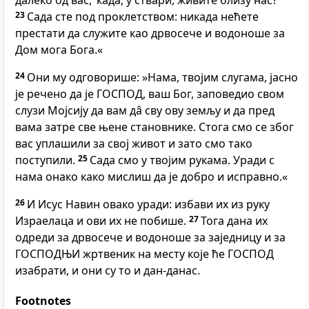
далеко од вас,‘ када, у ствари, живите близу нас?
23
Сада сте под проклетством: никада нећете
престати да служите као дрвосече и водоноше за
Дом мога Бога.«
24
Они му одговорише: »Нама, твојим слугама, јасно
је речено да је ГОСПОД, ваш Бог, заповедио свом
слузи Мојсију да вам дâ сву ову земљу и да пред
вама затре све њене становнике. Стога смо се због
вас уплашили за свој живот и зато смо тако
поступили.
25
Сада смо у твојим рукама. Уради с
нама онако како мислиш да је добро и исправно.«
26
И Исус Навин овако уради: избави их из руку
Израелаца и ови их не побише.
27
Тога дана их
одреди за дрвосече и водоноше за заједницу и за
ГОСПОДЊИ жртвеник на месту које ће ГОСПОД
изабрати, и они су то и дан-данас.
Footnotes