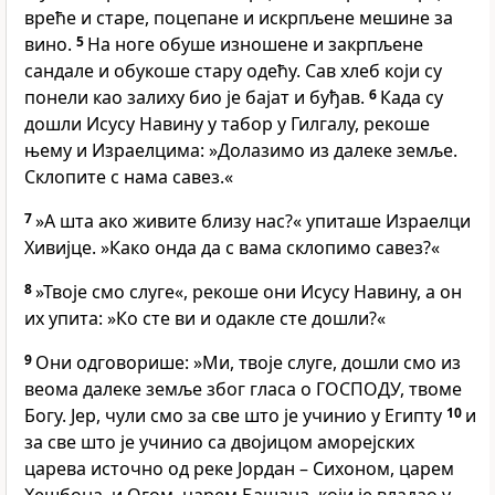
вреће и старе, поцепане и искрпљене мешине за
вино.
5
На ноге обуше изношене и закрпљене
сандале и обукоше стару одећу. Сав хлеб који су
понели као залиху био је бајат и буђав.
6
Када су
дошли Исусу Навину у табор у Гилгалу, рекоше
њему и Израелцима: »Долазимо из далеке земље.
Склопите с нама савез.«
7
»А шта ако живите близу нас?« упиташе Израелци
Хивијце. »Како онда да с вама склопимо савез?«
8
»Твоје смо слуге«, рекоше они Исусу Навину, а он
их упита: »Ко сте ви и одакле сте дошли?«
9
Они одговорише: »Ми, твоје слуге, дошли смо из
веома далеке земље због гласа о ГОСПОДУ, твоме
Богу. Јер, чули смо за све што је учинио у Египту
10
и
за све што је учинио са двојицом аморејских
царева источно од реке Јордан – Сихоном, царем