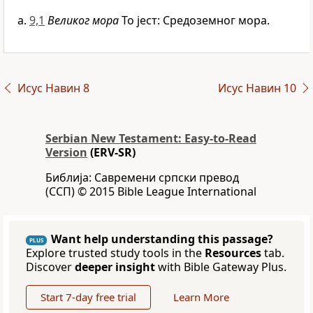
9,1
Великог мора
То јест: Средоземног мора.
Исус Навин 8
Исус Навин 10
Serbian New Testament: Easy-to-Read
Version
(ERV-SR)
Библија: Савремени српски превод
(ССП) © 2015 Bible League International
Want help understanding this passage?
PLUS
Explore trusted study tools in the
Resources
tab.
Discover
deeper insight
with Bible Gateway Plus.
Start 7-day free trial
Learn More