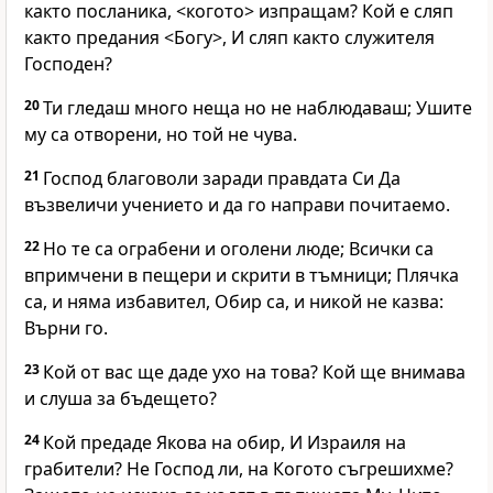
както посланика, <когото> изпращам? Кой е сляп
както предания <Богу>, И сляп както служителя
Господен?
20
Ти гледаш много неща но не наблюдаваш; Ушите
му са отворени, но той не чува.
21
Господ благоволи заради правдата Си Да
възвеличи учението и да го направи почитаемо.
22
Но те са ограбени и оголени люде; Всички са
впримчени в пещери и скрити в тъмници; Плячка
са, и няма избавител, Обир са, и никой не казва:
Върни го.
23
Кой от вас ще даде ухо на това? Кой ще внимава
и слуша за бъдещето?
24
Кой предаде Якова на обир, И Израиля на
грабители? Не Господ ли, на Когото съгрешихме?