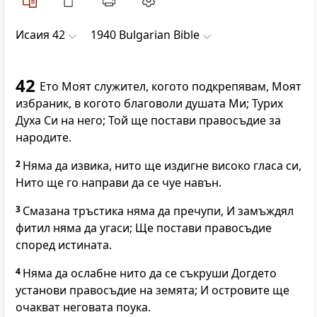
Исаия 42
1940 Bulgarian Bible
42
Ето Моят служител, когото подкрепявам, Моят
избраник, в когото благоволи душата Ми; Турих
Духа Си на него; Той ще постави правосъдие за
народите.
2
Няма да извика, нито ще издигне високо гласа си,
Нито ще го направи да се чуе навън.
3
Смазана тръстика няма да пречупи, И замъждял
фитил няма да угаси; Ще постави правосъдие
според истината.
4
Няма да ослабне нито да се съкруши Догдето
установи правосъдие на земята; И островите ще
очакват неговата поука.