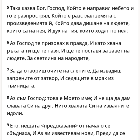
5
Така казва Бог, Господ, Който е направил небето и
го е разпрострял, Който е разстлал земята с
произведенията й, Който дава дишане на людете,
които са на нея, И дух на тия, които ходят по нея:
6
Аз Господ те призовах в правда, И като хвана
ръката ти ще те пазя, И ще те поставя за завет на
людете, За светлина на народите,
7
За да отвориш очите на слепите, Да извадиш
запрените от затвор, И седящите в мрак из
тъмницата.
8
Аз съм Господ; това е Моето име; И не ща да дам
славата Си на друг, Нито хвалата Си на изваяните
идоли.
9
Ето, нещата <предсказани> от начало се
сбъднаха, И Аз ви известявам нови, Преди да се