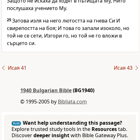
Защото не искаха да ходят в пътищата Му, Нито
послушаха учението Му.
25
Затова изля на него лютостта на гнева Си И
свирепостта на боя; И това го запали изоколо, но
той не се сети, Изгори го, но той не го вложи в
сърцето си.
Исая 41
Исая 43
1940 Bulgarian Bible
(BG1940)
© 1995-2005 by
Bibliata.com
Want help understanding this passage?
PLUS
Explore trusted study tools in the
Resources
tab.
Discover
deeper insight
with Bible Gateway Plus.