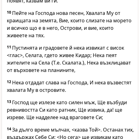
появят, казвам ви ги.
10
Пейте на Господа нова песен, Хвалата Му от
краищата на земята, Вие, които слизате на морето
и всичко що е в него, Острови, и вие, които
живеете на тях.
11
Пустинята и градовете й нека извикат с висок
<глас>, Селата, гдето живее Кидар; Нека пеят
жителите на Села {Т.е. Скалата.}, Нека възклицават
от върховете на планините,
12
Нека отдадат слава на Господа, И нека възвестят
хвалата Му в островите.
13
Господ ще излезе като силен мъж, Ще възбуди
ревнивостта Си като ратник, Ще извика, да! ще
изреве. Ще надделее над враговете Си;
14
За дълго време мълчах, <казва Той>. Останах тих,
въздържах Себе Си; <Но сега> ще извикам като