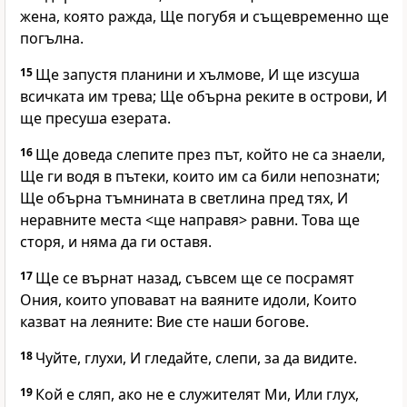
жена, която ражда, Ще погубя и същевременно ще
погълна.
15
Ще запустя планини и хълмове, И ще изсуша
всичката им трева; Ще обърна реките в острови, И
ще пресуша езерата.
16
Ще доведа слепите през път, който не са знаели,
Ще ги водя в пътеки, които им са били непознати;
Ще обърна тъмнината в светлина пред тях, И
неравните места <ще направя> равни. Това ще
сторя, и няма да ги оставя.
17
Ще се върнат назад, съвсем ще се посрамят
Ония, които уповават на ваяните идоли, Които
казват на леяните: Вие сте наши богове.
18
Чуйте, глухи, И гледайте, слепи, за да видите.
19
Кой е сляп, ако не е служителят Ми, Или глух,