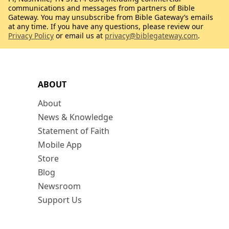
communications and messages from partners of Bible
Gateway. You may unsubscribe from Bible Gateway’s emails
at any time. If you have any questions, please review our
Privacy Policy
or email us at
privacy@biblegateway.com
.
ABOUT
About
News & Knowledge
Statement of Faith
Mobile App
Store
Blog
Newsroom
Support Us