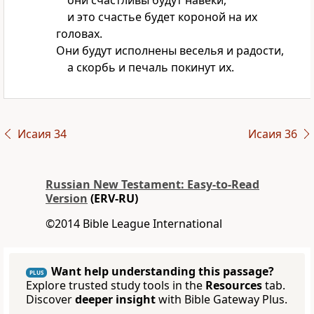
они счастливы будут навеки,
и это счастье будет короной на их
головах.
Они будут исполнены веселья и радости,
а скорбь и печаль покинут их.
Исаия 34
Исаия 36
Russian New Testament: Easy-to-Read
Version
(ERV-RU)
©2014 Bible League International
Want help understanding this passage?
PLUS
Explore trusted study tools in the
Resources
tab.
Discover
deeper insight
with Bible Gateway Plus.