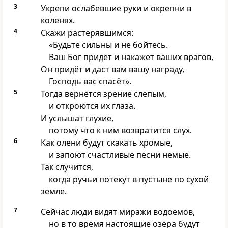
3
Укрепи ослабевшие руки и окрепни в
коленях.
4
Скажи растерявшимся:
«Будьте сильны и не бойтесь.
Ваш Бог придёт и накажет ваших врагов,
Он придёт и даст вам вашу награду,
Господь вас спасёт».
5
Тогда вернётся зрение слепым,
и откроются их глаза.
И услышат глухие,
потому что к ним возвратится слух.
6
Как олени будут скакать хромые,
и запоют счастливые песни немые.
Так случится,
когда ручьи потекут в пустыне по сухой
земле.
7
Сейчас люди видят миражи водоёмов,
но в то время настоящие озёра будут