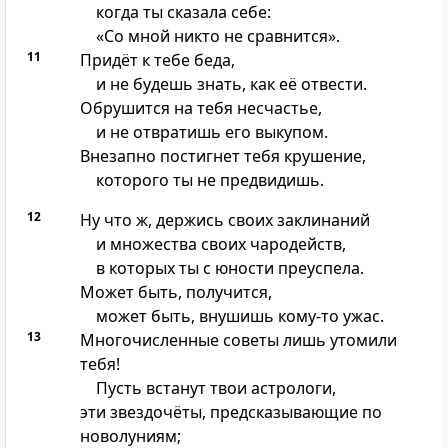
когда ты сказала себе:
«Со мной никто не сравнится».
11
Придёт к тебе беда,
и не будешь знать, как её отвести.
Обрушится на тебя несчастье,
и не отвратишь его выкупом.
Внезапно постигнет тебя крушение,
которого ты не предвидишь.
12
Ну что ж, держись своих заклинаний
и множества своих чародейств,
в которых ты с юности преуспела.
Может быть, получится,
может быть, внушишь кому-то ужас.
13
Многочисленные советы лишь утомили
тебя!
Пусть встанут твои астрологи,
эти звездочёты, предсказывающие по
новолуниям;