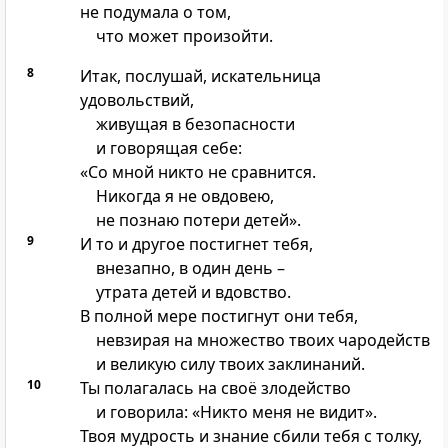
не подумала о том,
что может произойти.
8
Итак, послушай, искательница
удовольствий,
живущая в безопасности
и говорящая себе:
«Со мной никто не сравнится.
Никогда я не овдовею,
не познаю потери детей».
9
И то и другое постигнет тебя,
внезапно, в один день –
утрата детей и вдовство.
В полной мере постигнут они тебя,
невзирая на множество твоих чародейств
и великую силу твоих заклинаний.
10
Ты полагалась на своё злодейство
и говорила: «Никто меня не видит».
Твоя мудрость и знание сбили тебя с толку,