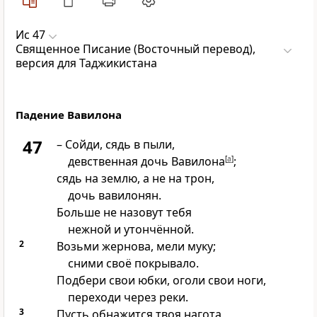
Ис 47
Священное Писание (Восточный перевод),
версия для Таджикистана
Падение Вавилона
47
– Сойди, сядь в пыли,
девственная дочь Вавилона
[
a
]
;
сядь на землю, а не на трон,
дочь вавилонян.
Больше не назовут тебя
нежной и утончённой.
2
Возьми жернова, мели муку;
сними своё покрывало.
Подбери свои юбки, оголи свои ноги,
переходи через реки.
3
Пусть обнажится твоя нагота,