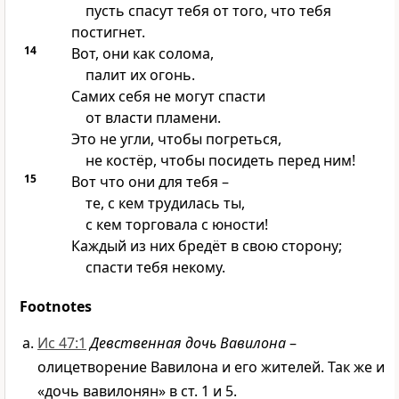
пусть спасут тебя от того, что тебя
постигнет.
14
Вот, они как солома,
палит их огонь.
Самих себя не могут спасти
от власти пламени.
Это не угли, чтобы погреться,
не костёр, чтобы посидеть перед ним!
15
Вот что они для тебя –
те, с кем трудилась ты,
с кем торговала с юности!
Каждый из них бредёт в свою сторону;
спасти тебя некому.
Footnotes
Ис 47:1
Девственная дочь Вавилона
–
олицетворение Вавилона и его жителей. Так же и
«дочь вавилонян» в ст. 1 и 5.