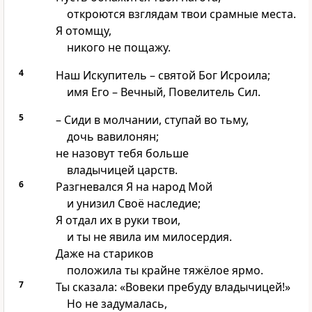
откроются взглядам твои срамные места.
Я отомщу,
никого не пощажу.
4
Наш Искупитель – святой Бог Исроила;
имя Его – Вечный, Повелитель Сил.
5
– Сиди в молчании, ступай во тьму,
дочь вавилонян;
не назовут тебя больше
владычицей царств.
6
Разгневался Я на народ Мой
и унизил Своё наследие;
Я отдал их в руки твои,
и ты не явила им милосердия.
Даже на стариков
положила ты крайне тяжёлое ярмо.
7
Ты сказала: «Вовеки пребуду владычицей!»
Но не задумалась,