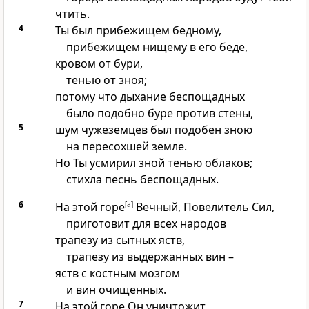
чтить.
4
Ты был прибежищем бедному,
прибежищем нищему в его беде,
кровом от бури,
тенью от зноя;
потому что дыхание беспощадных
было подобно буре против стены,
5
шум чужеземцев был подобен зною
на пересохшей земле.
Но Ты усмирил зной тенью облаков;
стихла песнь беспощадных.
6
На этой горе
[
a
]
Вечный, Повелитель Сил,
приготовит для всех народов
трапезу из сытных яств,
трапезу из выдержанных вин –
яств с костным мозгом
и вин очищенных.
7
На этой горе Он уничтожит