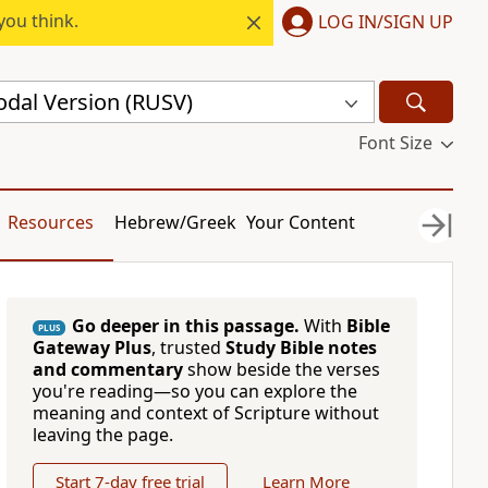
you think.
LOG IN/SIGN UP
odal Version (RUSV)
Font Size
Resources
Hebrew/Greek
Your Content
Go deeper in this passage.
With
Bible
PLUS
Gateway Plus
, trusted
Study Bible notes
and commentary
show beside the verses
you're reading—so you can explore the
meaning and context of Scripture without
leaving the page.
Start 7-day free trial
Learn More