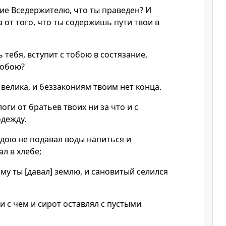
вие Вседержителю, что ты праведен? И
а от того, что ты содержишь пути твои в
 тебя, вступит с тобою в состязание,
тобою?
 велика, и беззакониям твоим нет конца.
логи от братьев твоих ни за что и с
одежду.
ою не подавал воды напиться и
л в хлебе;
му ты [давал] землю, и сановитый селился
и с чем и сирот оставлял с пустыми