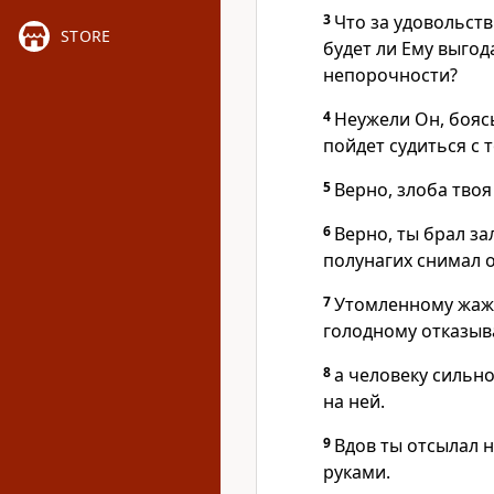
3
Что за удовольст
STORE
будет ли Ему выгод
непорочности?
4
Неужели Он, боясь
пойдет судиться с 
5
Верно, злоба твоя
6
Верно, ты брал за
полунагих снимал 
7
Утомленному жажд
голодному отказыва
8
а человеку сильно
на ней.
9
Вдов ты отсылал н
руками.