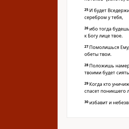
25
И будет Вседерж
серебром у тебя,
26
ибо тогда будеш
к Богу лице твое.
27
Помолишься Ему,
обеты твои.
28
Положишь намерен
твоими будет сиять
29
Когда кто уничиж
спасет поникшего 
30
избавит и небезв