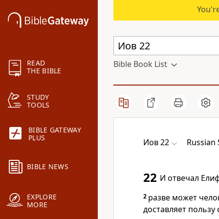
You're
READ
Bible Book List
THE BIBLE
STUDY
TOOLS
BIBLE GATEWAY
PLUS
Иов 22
Russian 
BIBLE NEWS
22
И отвечал Елиф
2
разве может чело
EXPLORE
MORE
доставляет пользу 