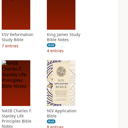
ESV Reformation
King James Study
Study Bible
Bible Notes
7
entries
PLUS
4
entries
NASB Charles F.
NIV Application
Stanley Life
Bible
Principles Bible
PLUS
Notes
8
entries