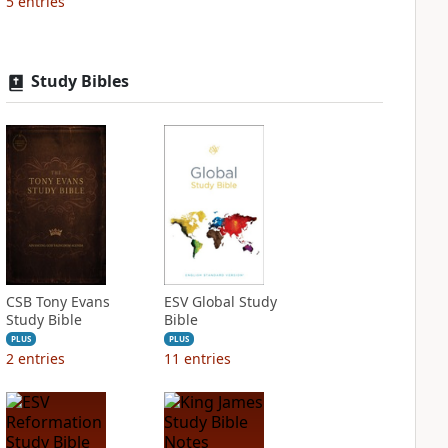
5
entries
Study Bibles
CSB Tony Evans
ESV Global Study
Study Bible
Bible
PLUS
PLUS
2
entries
11
entries