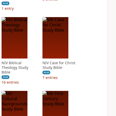
PLUS
1
entry
NIV Biblical
NIV Case for Christ
Theology Study
Study Bible
Bible
PLUS
7
entries
PLUS
16
entries