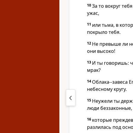
10
За то вокруг теб
ужас,
11
или тьма, в кото
покрыло тебя.
12
Не превыше ли не
они высоко!
13
И ты говоришь: ч
мрак?
14
Облака--завеса Ег
небесному кругу.
15
Неужели ты держ
люди беззаконные,
16
которые преждев
разлилась под осн