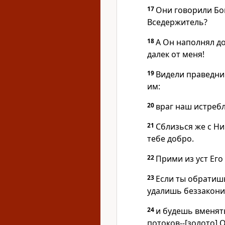
17
Они говорили Бог
Вседержитель?
18
А Он наполнял д
далек от меня!
19
Видели праведни
им:
20
враг наш истребл
21
Сблизься же с Ни
тебе добро.
22
Прими из уст Его
23
Если ты обратиш
удалишь беззакони
24
и будешь вменять
потоков--[золото] 