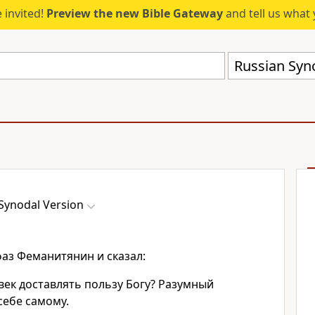
 invited!
Preview the new Bible Gateway
and tell us what 
Russian Syn
Synodal Version
аз Феманитянин и сказал:
век доставлять пользу Богу? Разумный
себе самому.