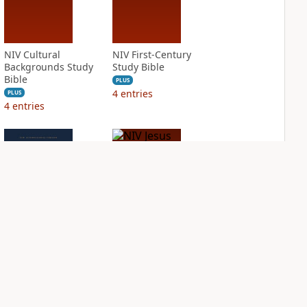
NIV Cultural
NIV First-Century
Backgrounds Study
Study Bible
Bible
PLUS
4
entries
PLUS
4
entries
NIV Grace and
NIV Jesus Bible
Truth Study Bible
PLUS
2
entries
PLUS
3
entries