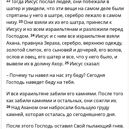
22
Тогда Иисус послал людей, они побежали в
шатер и увидели, что эти вещи на самом деле были
спрятаны у него в шатре, серебро лежало в самом
низу.
23
Они взяли их из его шатра, принесли к
Иисусу и ко всем израильтянам и разложили перед
Господом.
24
Иисус и с ним все израильтяне взяли
Ахана, правнука Зераха, серебро, верхнюю одежду,
золотой слиток, его сыновей и дочерей, его волов,
ослов и овец, его шатер и все, что у него было, и
вывели их в долину Ахор.
25
Иисус сказал:
– Почему ты навел на нас эту беду? Сегодня
Господь наведет беду на тебя.
И все израильтяне забили его камнями. После того
как забили камнями и остальных, они сожгли их.
26
Над Аханом они набросали большую груду
камней, которая осталась до сегодняшнего дня.
После этого Господь оставил Свой пылающий гнев.