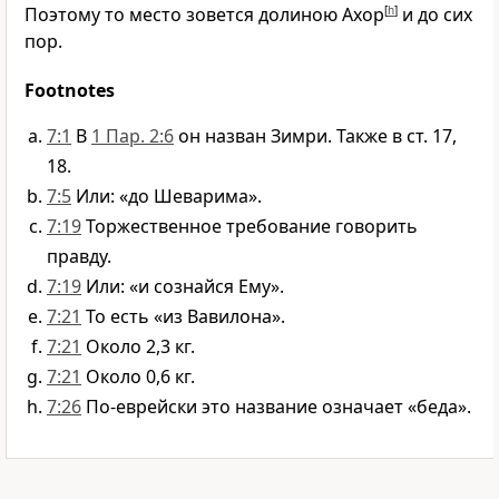
Поэтому то место зовется долиною Ахор
[
h
]
и до сих
пор.
Footnotes
7:1
В
1 Пар. 2:6
он назван Зимри. Также в ст. 17,
18.
7:5
Или: «до Шеварима».
7:19
Торжественное требование говорить
правду.
7:19
Или: «и сознайся Ему».
7:21
То есть «из Вавилона».
7:21
Около 2,3 кг.
7:21
Около 0,6 кг.
7:26
По-еврейски это название означает «беда».