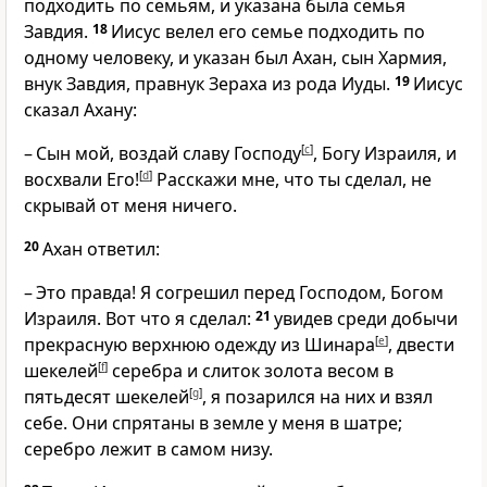
подходить по семьям, и указана была семья
Завдия.
18
Иисус велел его семье подходить по
одному человеку, и указан был Ахан, сын Хармия,
внук Завдия, правнук Зераха из рода Иуды.
19
Иисус
сказал Ахану:
– Сын мой, воздай славу Господу
[
c
]
, Богу Израиля, и
восхвали Его!
[
d
]
Расскажи мне, что ты сделал, не
скрывай от меня ничего.
20
Ахан ответил:
– Это правда! Я согрешил перед Господом, Богом
Израиля. Вот что я сделал:
21
увидев среди добычи
прекрасную верхнюю одежду из Шинара
[
e
]
, двести
шекелей
[
f
]
серебра и слиток золота весом в
пятьдесят шекелей
[
g
]
, я позарился на них и взял
себе. Они спрятаны в земле у меня в шатре;
серебро лежит в самом низу.