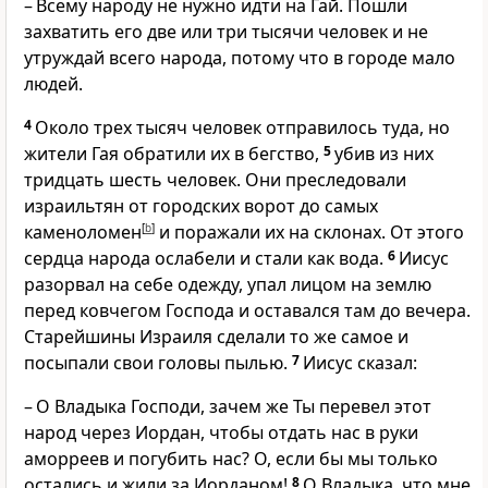
– Всему народу не нужно идти на Гай. Пошли
захватить его две или три тысячи человек и не
утруждай всего народа, потому что в городе мало
людей.
4
Около трех тысяч человек отправилось туда, но
жители Гая обратили их в бегство,
5
убив из них
тридцать шесть человек. Они преследовали
израильтян от городских ворот до самых
каменоломен
[
b
]
и поражали их на склонах. От этого
сердца народа ослабели и стали как вода.
6
Иисус
разорвал на себе одежду, упал лицом на землю
перед ковчегом Господа и оставался там до вечера.
Старейшины Израиля сделали то же самое и
посыпали свои головы пылью.
7
Иисус сказал:
– О Владыка Господи, зачем же Ты перевел этот
народ через Иордан, чтобы отдать нас в руки
аморреев и погубить нас? О, если бы мы только
остались и жили за Иорданом!
8
О Владыка, что мне