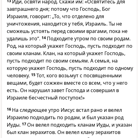
13
Иди, освяти народ. Скажи им: «Освятитесь для
завтрашнего дня; потому что Господь, Бог
Израиля, говорит: „То, что отделено для
уничтожения, находится у тебя, Израиль. Ты не
сможешь устоять перед своими врагами, пока не
удалишь это“.
14
Подходите утром по своим родам.
Род, на который укажет Господь, пусть подходит по
своим кланам. Клан, на который укажет Господь,
пусть подходит по своим семьям. А семья, на
которую укажет Господь, пусть подходит по одному
человеку.
15
Тот, кого возьмут с посвященными
вещами, будет сожжен вместе со всем, что у него
есть. Он нарушил завет Господа и совершил в
Израиле бесчестный поступок!»
16
На следующее утро Иисус встал рано и велел
Израилю подходить по родам, и был указан род
Иуды.
17
Он велел подходить кланам Иуды, и указан
был клан зерахитов. Он велел клану зерахитов