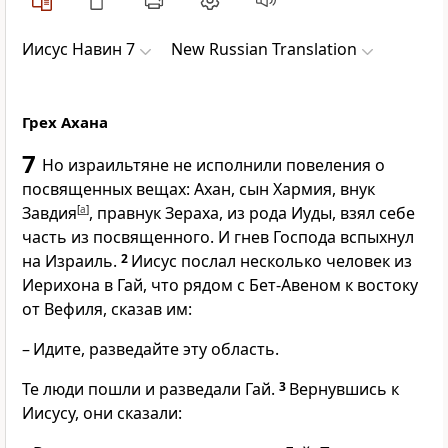
Иисус Навин 7
New Russian Translation
Грех Ахана
7
Но израильтяне не исполнили повеления о
посвященных вещах: Ахан, сын Хармия, внук
Завдия
[
a
]
, правнук Зераха, из рода Иуды, взял себе
часть из посвященного. И гнев Господа вспыхнул
на Израиль.
2
Иисус послал несколько человек из
Иерихона в Гай, что рядом с Бет-Авеном к востоку
от Вефиля, сказав им:
– Идите, разведайте эту область.
Те люди пошли и разведали Гай.
3
Вернувшись к
Иисусу, они сказали: