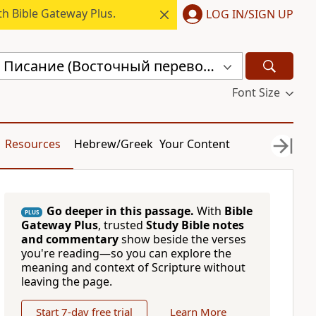
h Bible Gateway Plus.
LOG IN/SIGN UP
Священное Писание (Восточный перевод), версия с «Аллахом» (CARSA)
Font Size
Resources
Hebrew/Greek
Your Content
Go deeper in this passage.
With
Bible
PLUS
Gateway Plus
, trusted
Study Bible notes
and commentary
show beside the verses
you're reading—so you can explore the
meaning and context of Scripture without
leaving the page.
Start 7-day free trial
Learn More