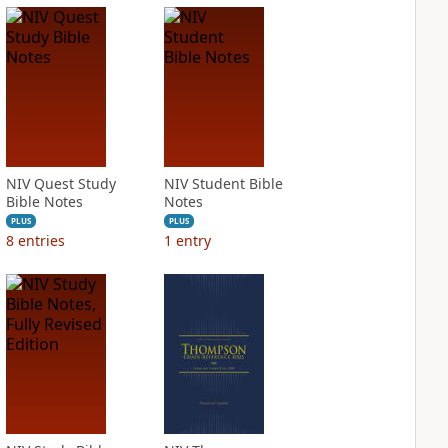
NIV Quest Study
NIV Student Bible
Bible Notes
Notes
PLUS
PLUS
8
entries
1
entry