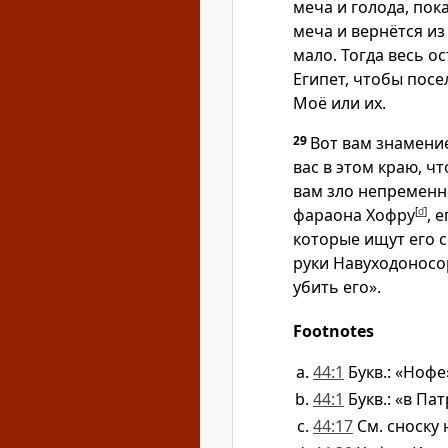
меча и голода, пок
меча и вернётся из
мало. Тогда весь о
Египет, чтобы посел
Моё или их.
29
Вот вам знамение
вас в этом краю, ч
вам зло непременн
фараона Хофру
[
d
]
, 
которые ищут его с
руки Навуходоносор
убить его».
Footnotes
44:1
Букв.: «Нофе
44:1
Букв.: «в Пат
44:17
См. сноску н