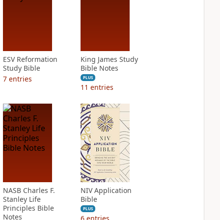
ESV Reformation
King James Study
Study Bible
Bible Notes
7
entries
PLUS
11
entries
NASB Charles F.
NIV Application
Stanley Life
Bible
Principles Bible
PLUS
Notes
6
entries