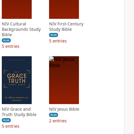
NIV Cultural
NIV First-Century
Backgrounds Study
Study Bible
Bible
PLUS
5
entries
PLUS
5
entries
NIV Grace and
NIV Jesus Bible
Truth Study Bible
PLUS
2
entries
PLUS
5
entries