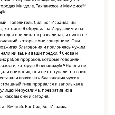
 городах Мигдоле, Тахпанхесе и Мемфисе
[
a
]
те
[
b
]
:
ный, Повелитель Сил, Бог Исраила: Вы
ы, которые Я обрушил на Иерусалим и на
Сегодня они лежат в развалинах, и никто не
злодеяний, которые они совершили. Они
возжигая благовония и поклоняясь чужим
знали ни вы, ни ваши предки.
4
Снова и
оих рабов пророков, которые говорили:
ерзости, которую Я ненавижу!»
5
Но они не
али внимания; они не отступали от своих
реставали возжигать благовония чужим
 страшный гнев прорвался и заполыхал в
 улицах Иерусалима, превратив их в
, каковы они и сегодня.
рит Вечный, Бог Сил, Бог Исраила: