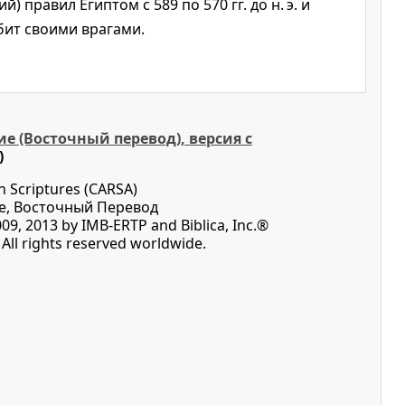
й) правил Египтом с 589 по 570 гг. до н. э. и
бит своими врагами.
е (Восточный перевод), версия с
)
n Scriptures (CARSA)
е, Восточный Перевод
09, 2013 by IMB-ERTP and Biblica, Inc.®
All rights reserved worldwide.