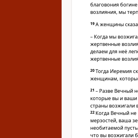
благовония богине
возлияния, мы терп
19
А женщины сказа
– Когда мы возжиг
жертвенные возлия
делаем для неё ле
жертвенные возли
20
Тогда Иеремия ск
женщинам, которые
21
– Разве Вечный н
которые вы и ваши
страны возжигали в
22
Когда Вечный не
мерзостей, ваша з
необитаемой пустын
что вы возжигали б