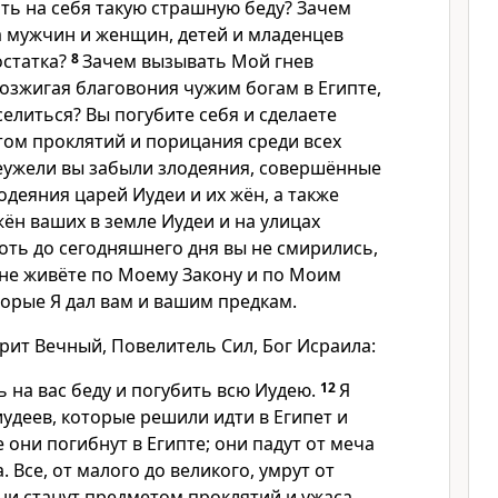
ть на себя такую страшную беду? Зачем
а мужчин и женщин, детей и младенцев
остатка?
8
Зачем вызывать Мой гнев
возжигая благовония чужим богам в Египте,
елиться? Вы погубите себя и сделаете
том проклятий и порицания среди всех
еужели вы забыли злодеяния, совершённые
деяния царей Иудеи и их жён, а также
ён ваших в земле Иудеи и на улицах
оть до сегодняшнего дня вы не смирились,
 не живёте по Моему Закону и по Моим
торые Я дал вам и вашим предкам.
рит Вечный, Повелитель Сил, Бог Исраила:
 на вас беду и погубить всю Иудею.
12
Я
удеев, которые решили идти в Египет и
е они погибнут в Египте; они падут от меча
. Все, от малого до великого, умрут от
ни станут предметом проклятий и ужаса,