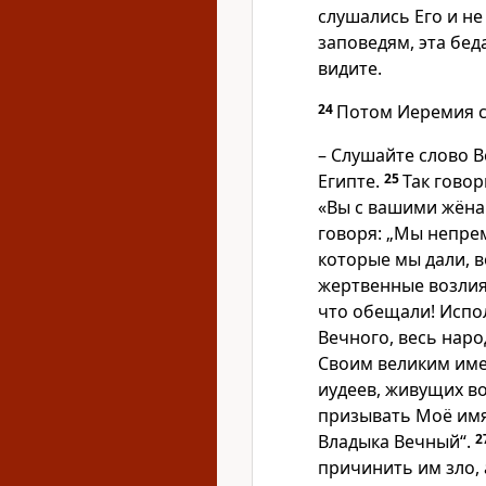
слушались Его и не
заповедям, эта бед
видите.
24
Потом Иеремия с
– Слушайте слово В
Египте.
25
Так говор
«Вы с вашими жёна
говоря: „Мы непре
которые мы дали, 
жертвенные возлиян
что обещали! Испо
Вечного, весь наро
Своим великим имен
иудеев, живущих во
призывать Моё имя 
Владыка Вечный“.
2
причинить им зло, 