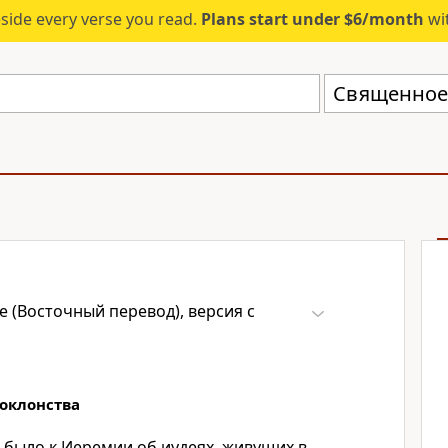
eside every verse you read.
Plans start under $6/month
wit
 (Восточный перевод), версия с
оклонства
 было к Иеремии об иудеях, живущих в