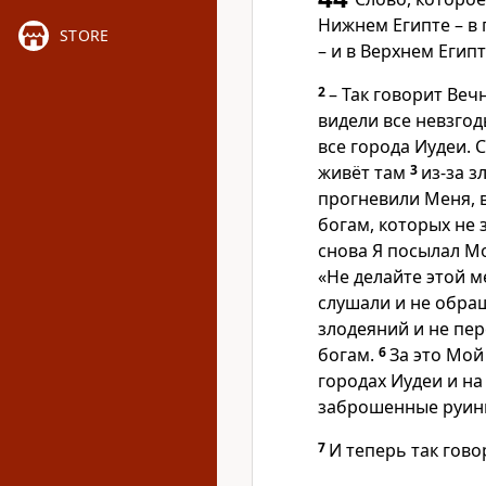
Нижнем Египте – в
STORE
– и в Верхнем Егип
2
– Так говорит Веч
видели все невзгод
все города Иудеи. 
живёт там
3
из-за 
прогневили Меня, 
богам, которых не 
снова Я посылал М
«Не делайте этой м
слушали и не обращ
злодеяний и не пе
богам.
6
За это Мой
городах Иудеи и на
заброшенные руины
7
И теперь так гово