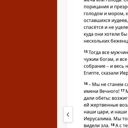
порицания и презр
голодом и мором, 
оставшихся иудеев,
спасётся и не уцел
куда они хотели бы
нескольких беженце
15
Тогда все мужчин
чужим богам, и вс
собрание – и весь
Египте, сказали Ие
16
– Мы не станем с
имени Вечного!
17
М
дали обеты: возжи
ей жертвенные возл
наши цари, и наши 
Иерусалима. Мы тог
видели зла.
18
А с т