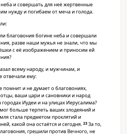
 неба и совершать для неё жертвенные
им нужду и погибаем от меча и голода.
ли:
али благовония богине неба и совершали
ния, разве наши мужья не знали, что мы
пёшки с её изображением и приносим ей
яния?
азал всему народу, и мужчинам, и
 отвечали ему:
е помнит и не думает о благовониях,
 отцы, ваши цари и сановники и народ
 городах Иудеи и на улицах Иерусалима?
 мог больше терпеть ваших злодеяний и
емля стала предметом проклятий и
ей, какой она остаётся и сегодня.
23
За то,
лаговония, грешили против Вечного, не