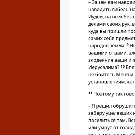
– Зачем вам наводи
наводить гибель н
Иудеи, на всех без 
делами своих рук, 
куда вы пришли пос
самих себя предме
народов земли.
9
Н
вашими отцами, зло
злодеяния ваши и ж
Иерусалима?
10
Впл
не боитесь Меня и
установлениям, ко
11
Поэтому так гово
– Я решил обрушить
заберу уцелевших и
поселиться там. Вс
или умрут от голода
меча или голода. О