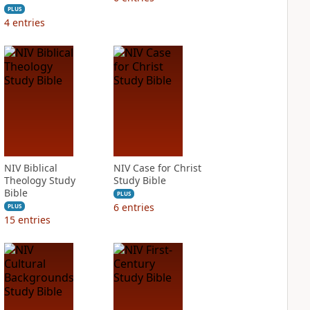
PLUS
4
entries
NIV Biblical
NIV Case for Christ
Theology Study
Study Bible
Bible
PLUS
6
entries
PLUS
15
entries