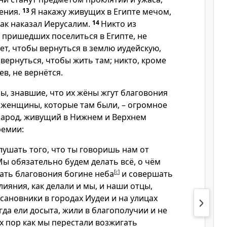
ения.
13
Я накажу живущих в Египте мечом,
как наказал Иерусалим.
14
Никто из
 пришедших поселиться в Египте, не
еет, чтобы вернуться в землю иудейскую,
 вернуться, чтобы жить там; никто, кроме
в, не вернётся.
ы, знавшие, что их жёны жгут благовония
е женщины, которые там были, – огромное
 народ, живущий в Нижнем и Верхнем
ремии:
лушать того, что ты говоришь нам от
ы обязательно будем делать всё, о чём
гать благовония богине неба
[
c
]
и совершать
ияния, как делали и мы, и наши отцы,
сановники в городах Иудеи и на улицах
да ели досыта, жили в благополучии и не
ех пор как мы перестали возжигать