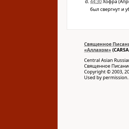
44:30
Хофра (Апри
был свергнут и у
Священное Писани
«Аллахом»
(CARSA
Central Asian Russia
Священное Писани
Copyright © 2003, 20
Used by permission. 