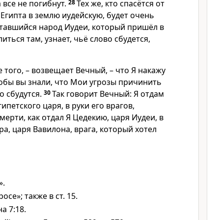
а все не погибнут.
28
Тех же, кто спасётся от
 Египта в землю иудейскую, будет очень
ставшийся народ Иудеи, который пришёл в
иться там, узнает, чьё слово сбудется,
 того, – возвещает Вечный, – что Я накажу
тобы вы знали, что Мои угрозы причинить
о сбудутся.
30
Так говорит Вечный: Я отдам
египетского царя, в руки его врагов,
мерти, как отдал Я Цедекию, царя Иудеи, в
а, царя Вавилона, врага, который хотел
».
росе»; также в ст. 15.
а 7:18.