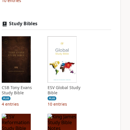
10
entries
Study Bibles
CSB Tony Evans
ESV Global Study
Study Bible
Bible
PLUS
PLUS
4
entries
10
entries