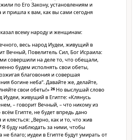
 жили по Его Закону, установлениям и
а и пришла к вам, как вы сами сегодня
казал всему народу и женщинам:
ечного, весь народ Иудеи, живущий в
ит Вечный, Повелитель Сил, Бог Исраила:
ми совершили на деле то, что обещали,
менно будем исполнять свои обеты,
возжигая благовония и совершая
ия богине неба“. Давайте же, делайте,
лняйте свои обеты!»
26
Но выслушай слово
д Иудеи, живущий в Египте: «Клянусь
ем, – говорит Вечный, – что никому из
 всём Египте, не будет впредь дано
и клясться: „Верно, как и то, что жив
7
Я буду наблюдать за ними, чтобы
а не благо; иудеи в Египте будут умирать от