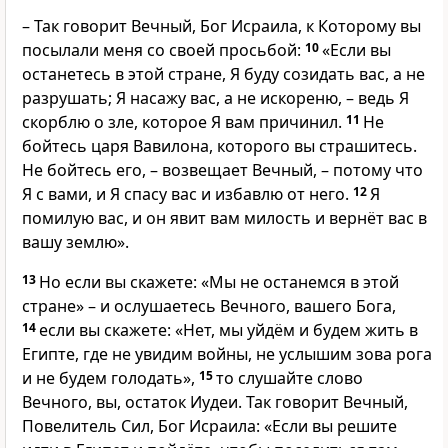
– Так говорит Вечный, Бог Исраила, к Которому вы
посылали меня со своей просьбой:
10
«Если вы
останетесь в этой стране, Я буду созидать вас, а не
разрушать; Я насажу вас, а не искореню, – ведь Я
скорблю о зле, которое Я вам причинил.
11
Не
бойтесь царя Вавилона, которого вы страшитесь.
Не бойтесь его, – возвещает Вечный, – потому что
Я с вами, и Я спасу вас и избавлю от него.
12
Я
помилую вас, и он явит вам милость и вернёт вас в
вашу землю».
13
Но если вы скажете: «Мы не останемся в этой
стране» – и ослушаетесь Вечного, вашего Бога,
14
если вы скажете: «Нет, мы уйдём и будем жить в
Египте, где не увидим войны, не услышим зова рога
и не будем голодать»,
15
то слушайте слово
Вечного, вы, остаток Иудеи. Так говорит Вечный,
Повелитель Сил, Бог Исраила: «Если вы решите