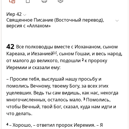
Иер 42
Священное Писание (Восточный перевод),
версия с «Аллахом»
42
Все полководцы вместе с Иохананом, сыном
Кареаха, и Иезанией
[
a
]
, сыном Гошаи, и весь народ,
от малого до великого, подошли
2
к пророку
Иеремии и сказали ему:
– Просим тебя, выслушай нашу просьбу и
помолись Вечному, твоему Богу, за всех этих
уцелевших. Ведь ты сам видишь, как нас, некогда
многочисленных, осталось мало.
3
Помолись,
чтобы Вечный, твой Бог, сказал, куда нам идти и
что делать.
4
– Хорошо, – ответил пророк Иеремия. – Я