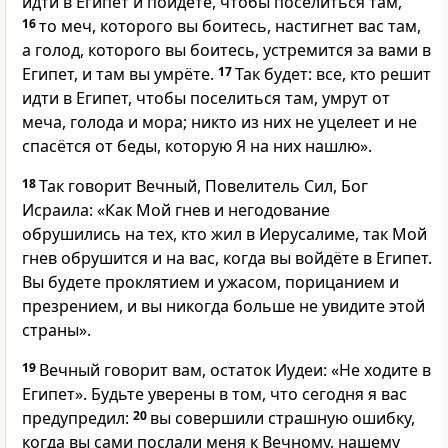
идти в Египет и пойдёте, чтобы поселиться там,
16
то меч, которого вы боитесь, настигнет вас там,
а голод, которого вы боитесь, устремится за вами в
Египет, и там вы умрёте.
17
Так будет: все, кто решит
идти в Египет, чтобы поселиться там, умрут от
меча, голода и мора; никто из них не уцелеет и не
спасётся от беды, которую Я на них нашлю».
18
Так говорит Вечный, Повелитель Сил, Бог
Исраила: «Как Мой гнев и негодование
обрушились на тех, кто жил в Иерусалиме, так Мой
гнев обрушится и на вас, когда вы войдёте в Египет.
Вы будете проклятием и ужасом, порицанием и
презрением, и вы никогда больше не увидите этой
страны».
19
Вечный говорит вам, остаток Иудеи: «Не ходите в
Египет». Будьте уверены в том, что сегодня я вас
предупредил:
20
вы совершили страшную ошибку,
когда вы сами послали меня к Вечному, нашему