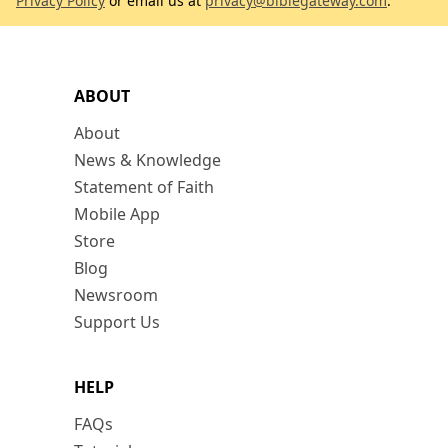
Privacy Policy
or email us at
privacy@biblegateway.com
.
ABOUT
About
News & Knowledge
Statement of Faith
Mobile App
Store
Blog
Newsroom
Support Us
HELP
FAQs