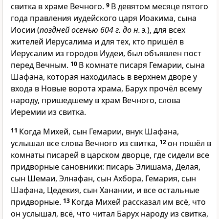
свитка в храме Вечного.
9
В девятом месяце пятого
года правления иудейского царя Иоакима, сына
Иосии (
поздней осенью 604 г. до н. э.
), для всех
жителей Иерусалима и для тех, кто пришёл в
Иерусалим из городов Иудеи, был объявлен пост
перед Вечным.
10
В комнате писаря Гемарии, сына
Шафана, которая находилась в верхнем дворе у
входа в Новые ворота храма, Барух прочёл всему
народу, пришедшему в храм Вечного, слова
Иеремии из свитка.
11
Когда Михей, сын Гемарии, внук Шафана,
услышал все слова Вечного из свитка,
12
он пошёл в
комнаты писарей в царском дворце, где сидели все
придворные сановники: писарь Элишама, Делая,
сын Шемаи, Элнафан, сын Ахбора, Гемария, сын
Шафана, Цедекия, сын Ханании, и все остальные
придворные.
13
Когда Михей рассказал им всё, что
он услышал, всё, что читал Барух народу из свитка,