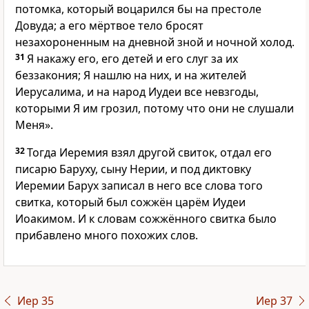
потомка, который воцарился бы на престоле
Довуда; а его мёртвое тело бросят
незахороненным на дневной зной и ночной холод.
31
Я накажу его, его детей и его слуг за их
беззакония; Я нашлю на них, и на жителей
Иерусалима, и на народ Иудеи все невзгоды,
которыми Я им грозил, потому что они не слушали
Меня».
32
Тогда Иеремия взял другой свиток, отдал его
писарю Баруху, сыну Нерии, и под диктовку
Иеремии Барух записал в него все слова того
свитка, который был сожжён царём Иудеи
Иоакимом. И к словам сожжённого свитка было
прибавлено много похожих слов.
Иер 35
Иер 37