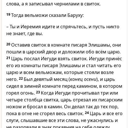
слова, а я записывал чернилами в свиток.
19
Тогда вельможи сказали Баруху:
– Ты и Иеремия идите и спрячьтесь, и пусть никто
не знает, где вы.
20
Оставив свиток в комнате писаря Элишамы, они
пошли в царский двор и доложили обо всём царю.
21
Царь послал Иегуди взять свиток. Иегуди принёс
его из комнаты писаря Элишамы и стал читать его
царю и всем вельможам, которые стояли возле
него.
22
Был девятый месяц (
конец осени
), и царь
сидел в зимней комнате перед камином, в котором
горел огонь.
23
Когда Иегуди прочитывал три или
четыре столбца свитка, царь отрезал их писарским
ножом и бросал в камин. Он делал так до тех пор,
пока в огне не сгорел весь свиток.
24
Царь и все его
слуги, слышавшие все эти слова, не ужаснулись и
не разорвали в знак покаяния на себе одежду.