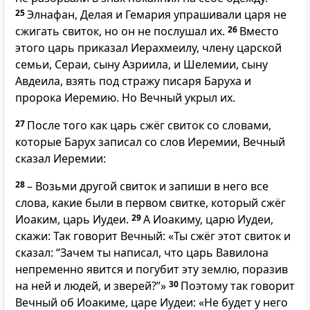
25
Элнафан, Делая и Гемария упрашивали царя не
сжигать свиток, но он не послушал их.
26
Вместо
этого царь приказал Иерахмеилу, члену царской
семьи, Сераи, сыну Азриила, и Шелемии, сыну
Авдеила, взять под стражу писаря Баруха и
пророка Иеремию. Но Вечный укрыл их.
27
После того как царь сжёг свиток со словами,
которые Барух записал со слов Иеремии, Вечный
сказал Иеремии:
28
– Возьми другой свиток и запиши в него все
слова, какие были в первом свитке, который сжёг
Иоаким, царь Иудеи.
29
А Иоакиму, царю Иудеи,
скажи: Так говорит Вечный: «Ты сжёг этот свиток и
сказал: “Зачем ты написал, что царь Вавилона
непременно явится и погубит эту землю, поразив
на ней и людей, и зверей?”»
30
Поэтому так говорит
Вечный об Иоакиме, царе Иудеи: «Не будет у него