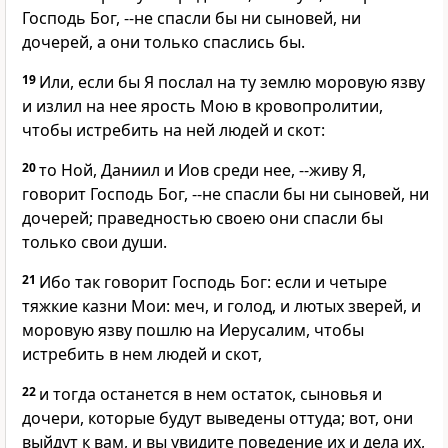
Господь Бог, --не спасли бы ни сыновей, ни
дочерей, а они только спаслись бы.
19
Или, если бы Я послал на ту землю моровую язву
и излил на нее ярость Мою в кровопролитии,
чтобы истребить на ней людей и скот:
20
то Ной, Даниил и Иов среди нее, --живу Я,
говорит Господь Бог, --не спасли бы ни сыновей, ни
дочерей; праведностью своею они спасли бы
только свои души.
21
Ибо так говорит Господь Бог: если и четыре
тяжкие казни Мои: меч, и голод, и лютых зверей, и
моровую язву пошлю на Иерусалим, чтобы
истребить в нем людей и скот,
22
и тогда останется в нем остаток, сыновья и
дочери, которые будут выведены оттуда; вот, они
выйдут к вам, и вы увидите поведение их и дела их,