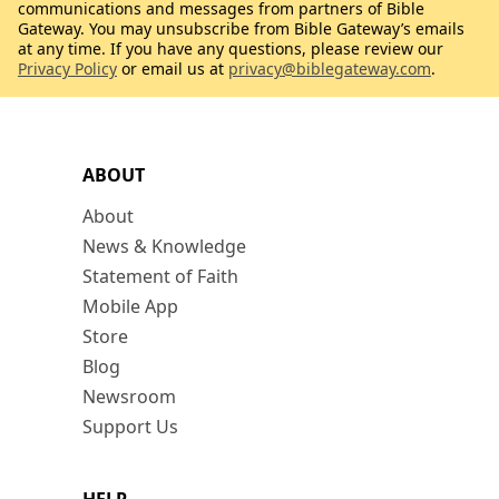
communications and messages from partners of Bible
Gateway. You may unsubscribe from Bible Gateway’s emails
at any time. If you have any questions, please review our
Privacy Policy
or email us at
privacy@biblegateway.com
.
ABOUT
About
News & Knowledge
Statement of Faith
Mobile App
Store
Blog
Newsroom
Support Us