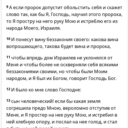
9
А если пророк допустит обольстить себя и скажет
слово так, как бы Я, Господь, научил этого пророка,
то Я простру на него руку Мою и истреблю его из
народа Моего, Израиля.
10
И понесут вину беззакония своего: какова вина
вопрошающего, такова будет вина и пророка,
11
чтобы впредь дом Израилев не уклонялся от
Меня и чтобы более не оскверняли себя всякими
беззакониями своими, но чтобы были Моим
народом, и Я был их Богом, говорит Господь Бог.
12
И было ко мне слово Господне:
13
сын человеческий! если бы какая земля
согрешила предо Мною, вероломно отступив от
Меня, и Я простер на нее руку Мою, и истребил в
ней хлебную опору, и послал на нее голод, и стал