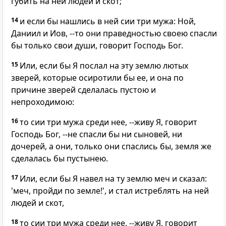
губить на ней людей и скот;
14
и если бы нашлись в ней сии три мужа: Ной,
Даниил и Иов, --то они праведностью своею спасли
бы только свои души, говорит Господь Бог.
15
Или, если бы Я послал на эту землю лютых
зверей, которые осиротили бы ее, и она по
причине зверей сделалась пустою и
непроходимою:
16
то сии три мужа среди нее, --живу Я, говорит
Господь Бог, --не спасли бы ни сыновей, ни
дочерей, а они, только они спаслись бы, земля же
сделалась бы пустынею.
17
Или, если бы Я навел на ту землю меч и сказал:
'меч, пройди по земле!', и стал истреблять на ней
людей и скот,
18
то сии три мужа среди нее, --живу Я, говорит