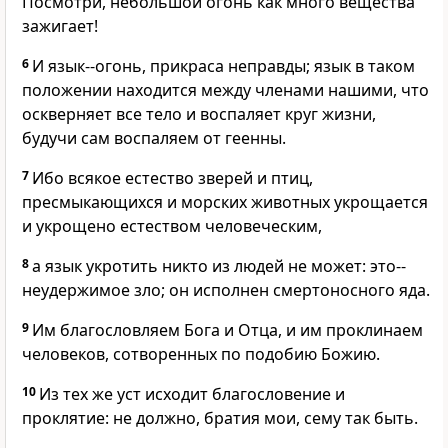
Посмотри, небольшой огонь как много вещества
зажигает!
6
И язык--огонь, прикраса неправды; язык в таком
положении находится между членами нашими, что
оскверняет все тело и воспаляет круг жизни,
будучи сам воспаляем от геенны.
7
Ибо всякое естество зверей и птиц,
пресмыкающихся и морских животных укрощается
и укрощено естеством человеческим,
8
а язык укротить никто из людей не может: это--
неудержимое зло; он исполнен смертоносного яда.
9
Им благословляем Бога и Отца, и им проклинаем
человеков, сотворенных по подобию Божию.
10
Из тех же уст исходит благословение и
проклятие: не должно, братия мои, сему так быть.