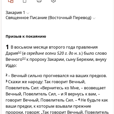
Закария 1
Священное Писание (Восточный Перевод)
Призыв к покаянию
1
В восьмом месяце второго года правления
Дария
[
a
]
(
в середине осени 520 г. до н. э.
) было слово
Вечного
[
b
]
к пророку Закарии, сыну Берехии, внуку
Иддо:
2
– Вечный сильно прогневался на ваших предков.
3
Скажи же народу: Так говорит Вечный,
Повелитель Сил: «Вернитесь ко Мне, – возвещает
Вечный, Повелитель Сил, – и Я вернусь к вам, –
говорит Вечный, Повелитель Сил. –
4
Не будьте как
ваши предки, к которым взывали прежние
пророки, говоря: „Так говорит Вечный, Повелитель