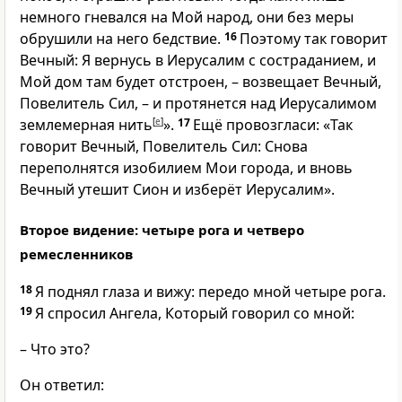
немного гневался на Мой народ, они без меры
обрушили на него бедствие.
16
Поэтому так говорит
Вечный: Я вернусь в Иерусалим с состраданием, и
Мой дом там будет отстроен, – возвещает Вечный,
Повелитель Сил, – и протянется над Иерусалимом
землемерная нить
[
e
]
».
17
Ещё провозгласи: «Так
говорит Вечный, Повелитель Сил: Снова
переполнятся изобилием Мои города, и вновь
Вечный утешит Сион и изберёт Иерусалим».
Второе видение: четыре рога и четверо
ремесленников
18
Я поднял глаза и вижу: передо мной четыре рога.
19
Я спросил Ангела, Который говорил со мной:
– Что это?
Он ответил: