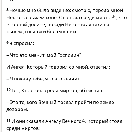
8
Ночью мне было видение: смотрю, передо мной
Некто на рыжем коне. Он стоял среди миртов
[
c
]
, что
в горной долине; позади Него – всадники на
рыжем, гнедом и белом конях.
9
Я спросил:
– Что это значит, мой Господин?
И Ангел, Который говорил со мной, ответил:
– Я покажу тебе, что это значит.
10
Тот, Кто стоял среди миртов, объяснил:
– Это те, кого Вечный послал пройти по земле
дозором.
11
И они сказали Ангелу Вечного
[
d
]
, Который стоял
среди миртов: