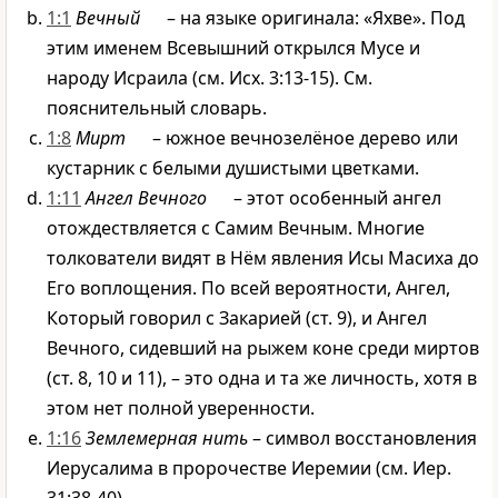
1:1
Вечный
– на языке оригинала: «Яхве». Под
этим именем Всевышний открылся Мусе и
народу Исраила (см. Исх. 3:13-15). См.
пояснительный словарь.
1:8
Мирт
– южное вечнозелёное дерево или
кустарник с белыми душистыми цветками.
1:11
Ангел Вечного
– этот особенный ангел
отождествляется с Самим Вечным. Многие
толкователи видят в Нём явления Исы Масиха до
Его воплощения. По всей вероятности, Ангел,
Который говорил с Закарией (ст. 9), и Ангел
Вечного, сидевший на рыжем коне среди миртов
(ст. 8, 10 и 11), – это одна и та же личность, хотя в
этом нет полной уверенности.
1:16
Землемерная нить
– символ восстановления
Иерусалима в пророчестве Иеремии (см. Иер.