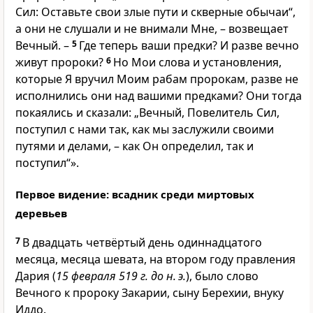
Сил: Оставьте свои злые пути и скверные обычаи“,
а они не слушали и не внимали Мне, – возвещает
Вечный. –
5
Где теперь ваши предки? И разве вечно
живут пророки?
6
Но Мои слова и установления,
которые Я вручил Моим рабам пророкам, разве не
исполнились они над вашими предками? Они тогда
покаялись и сказали: „Вечный, Повелитель Сил,
поступил с нами так, как мы заслужили своими
путями и делами, – как Он определил, так и
поступил“».
Первое видение: всадник среди миртовых
деревьев
7
В двадцать четвёртый день одиннадцатого
месяца, месяца шевата, на втором году правления
Дария (
15 февраля 519 г. до н. э.
), было слово
Вечного к пророку Закарии, сыну Берехии, внуку
Иддо.