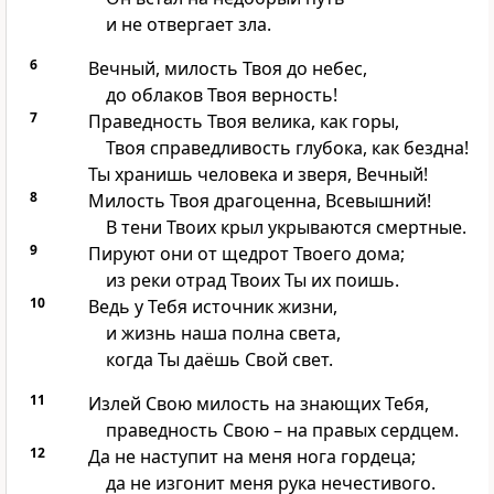
и не отвергает зла.
6
Вечный, милость Твоя до небес,
до облаков Твоя верность!
7
Праведность Твоя велика, как горы,
Твоя справедливость глубока, как бездна!
Ты хранишь человека и зверя, Вечный!
8
Милость Твоя драгоценна, Всевышний!
В тени Твоих крыл укрываются смертные.
9
Пируют они от щедрот Твоего дома;
из реки отрад Твоих Ты их поишь.
10
Ведь у Тебя источник жизни,
и жизнь наша полна света,
когда Ты даёшь Свой свет.
11
Излей Свою милость на знающих Тебя,
праведность Свою – на правых сердцем.
12
Да не наступит на меня нога гордеца;
да не изгонит меня рука нечестивого.