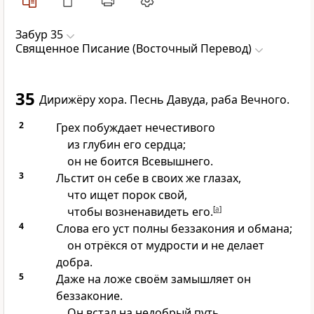
Забур 35
Священное Писание (Восточный Перевод)
35
Дирижёру хора. Песнь Давуда, раба Вечного.
2
Грех побуждает нечестивого
из глубин его сердца;
он не боится Всевышнего.
3
Льстит он себе в своих же глазах,
что ищет порок свой,
чтобы возненавидеть его.
[
a
]
4
Слова его уст полны беззакония и обмана;
он отрёкся от мудрости и не делает
добра.
5
Даже на ложе своём замышляет он
беззаконие.
Он встал на недобрый путь