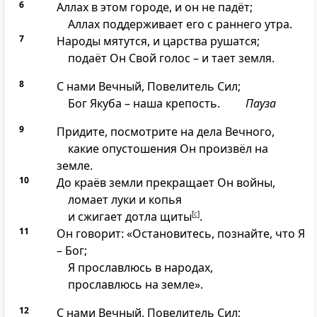
6
Аллах в этом городе, и он не падёт;
Аллах поддерживает его с раннего утра.
7
Народы мятутся, и царства рушатся;
подаёт Он Свой голос – и тает земля.
8
С нами Вечный, Повелитель Сил;
Бог Якуба – наша крепость.
Пауза
9
Придите, посмотрите на дела Вечного,
какие опустошения Он произвёл на
земле.
10
До краёв земли прекращает Он войны,
ломает луки и копья
и сжигает дотла щиты
[
c
]
.
11
Он говорит: «Остановитесь, познайте, что Я
– Бог;
Я прославлюсь в народах,
прославлюсь на земле».
12
С нами Вечный, Повелитель Сил;