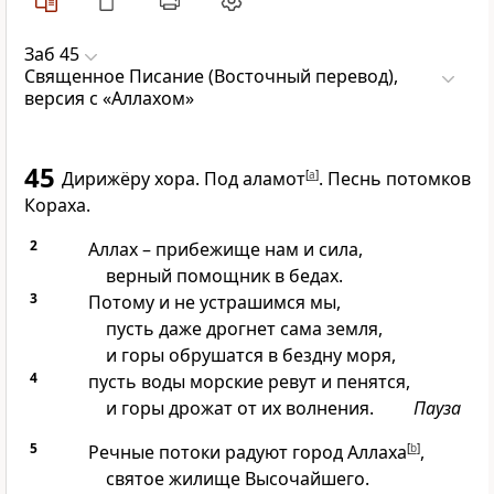
Заб 45
Священное Писание (Восточный перевод),
версия с «Аллахом»
45
Дирижёру хора. Под аламот
[
a
]
. Песнь потомков
Кораха.
2
Аллах – прибежище нам и сила,
верный помощник в бедах.
3
Потому и не устрашимся мы,
пусть даже дрогнет сама земля,
и горы обрушатся в бездну моря,
4
пусть воды морские ревут и пенятся,
и горы дрожат от их волнения.
Пауза
5
Речные потоки радуют город Аллаха
[
b
]
,
святое жилище Высочайшего.