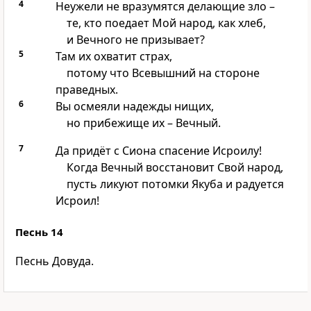
4
Неужели не вразумятся делающие зло –
те, кто поедает Мой народ, как хлеб,
и Вечного не призывает?
5
Там их охватит страх,
потому что Всевышний на стороне
праведных.
6
Вы осмеяли надежды нищих,
но прибежище их – Вечный.
7
Да придёт с Сиона спасение Исроилу!
Когда Вечный восстановит Свой народ,
пусть ликуют потомки Якуба и радуется
Исроил!
Песнь 14
Песнь Довуда.