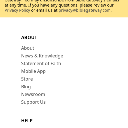
at any time. If you have any questions, please review our
Privacy Policy
or email us at
privacy@biblegateway.com
.
ABOUT
About
News & Knowledge
Statement of Faith
Mobile App
Store
Blog
Newsroom
Support Us
HELP