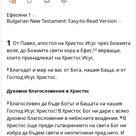
Ефесяни 1
Bulgarian New Testament: Easy-to-Read Version
1
От Павел, апостол на Христос Исус чрез Божията
воля, до Божиите святи хора в Ефес,
[
a
]
вярващи,
които принадлежат на Христос Исус.
2
Благодат и мир на вас от Бога, нашия Баща, и от
Господ Исус Христос.
Духовни благословения в Христос
3
Благословен да бъде Богът и Бащата на нашия
Господ Исус Христос! В Христос Бог ни дари с всяко
духовно благословение в небесните владения.
4
В
Христос още преди сътворението на света Бог ни
избра да бъдем святи и неопетнени пред него. И