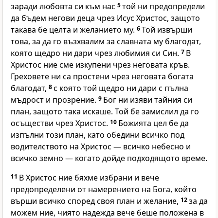
заради любовта си към нас
5
той ни предопредели
да бъдем негови деца чрез Исус Христос, защото
такава бе целта и желанието му.
6
Той извърши
това, за да го възхвалим за славната му благодат,
която щедро ни дари чрез любимия си Син.
7
В
Христос ние сме изкупени чрез неговата кръв.
Греховете ни са простени чрез неговата богата
благодат,
8
с която той щедро ни дари с пълна
мъдрост и прозрение.
9
Бог ни изяви тайния си
план, защото така искаше. Той бе замислил да го
осъществи чрез Христос.
10
Божията цел бе да
изпълни този план, като обедини всичко под
водителството на Христос — всичко небесно и
всичко земно — когато дойде подходящото време.
11
В Христос ние бяхме избрани и вече
предопределени от намерението на Бога, който
върши всичко според своя план и желание,
12
за да
можем ние, чиято надежда вече беше положена в