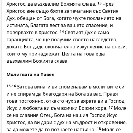
Христос, да възхвалим Божията слава.
13
Чрез
Христос вие също бяхте запечатани със Святия
Дух, обещан от Бога, когато чухте посланието на
истината, Благата вест за вашето спасение, и
повярвахте в Христос.
14
Святият Дух е само
гаранцията, че ще получим своето наследство,
докато Бог даде окончателно изкупление на онези,
които му принадлежат. Целта на това е да
възхвалим Божията слава.
Молитвата на Павел
15-16
Затова винаги ви споменавам в молитвите си
и не спирам да благодаря на Бога за вас. Правя
това постоянно, откакто чух за вярата ви в Господ
Исус и любовта ви към всички Божии хора.
17
Моля
се на славния Отец, Бога на нашия Господ Исус
Христос, да ви дари с дух на мъдрост и откровение,
за да можете да го познаете напълно.
18
Моля се