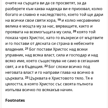
очите на сърцата ви да се просветят, за да
разберете към каква надежда ви е призовал, колко
богато и славно е наследството, което той ще дари
на всички свои святи хора,
19
и колко несравнимо
велика е мощта му за нас, вярващите, както и
проявата на всемогъщата му сила,
20
която той
показа чрез Христос, като го възкреси от мъртвите
и го постави от дясната си страна в небесните
владения.
21
Бог постави Христос над всеки
управник, над всяка власт, сила и господар и над
всяко име, което съществува не само в сегашния
свят, а и в бъдещия.
22
Бог сложи всичко под
неговата власт и го направи глава на всичко в
църквата.
23
Църквата е Христовото тяло. Тя е
цялостта, в която Христос със своята пълнота
изпълва всичко по всякакъв начин.
Footnotes