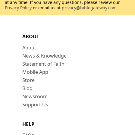
at any time. If you have any questions, please review our
Privacy Policy
or email us at
privacy@biblegateway.com
.
ABOUT
About
News & Knowledge
Statement of Faith
Mobile App
Store
Blog
Newsroom
Support Us
HELP