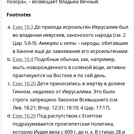
позора», – возвещает Владыка Вечный.
Footnotes
Езек 16:3
До прихода исроильтян Иерусалим был
во владении иевусеев, ханонского народа (см. 2
Цар. 5:6-9).
Аммореи и хеты
– народы, обитавшие
в Ханоне ещё до завоевания его исроильтянами.
Езек 16:4
Подобные обычаи, как, например,
мыть новорождённого в солёной воде, активно
практикуются на Востоке и по сей день.
Езек 16:20
Дети приносились в жертву в долине
Гинном, недалеко от Иерусалима. Это было
строго запрещено Законом Всевышнего (см.
Лев. 18:21; Втор. 12:31; 18:10; 4 Цар. 17:17).
Езек 16:26
Под распутством с Египтом
подразумевается проегипетская политика,
которую Иудея вела с 609 г. до н. э. В стихах 28 и