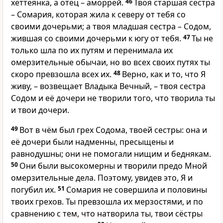
хеттеянка, а отец – аморрей.
46
Твоя старшая сестра
– Сомария, которая жила к северу от тебя со
своими дочерьми; а твоя младшая сестра – Содом,
жившая со своими дочерьми к югу от тебя.
47
Ты не
только шла по их путям и перенимала их
омерзительные обычаи, но во всех своих путях ты
скоро превзошла всех их.
48
Верно, как и то, что Я
живу, – возвещает Владыка Вечный, – твоя сестра
Содом и её дочери не творили того, что творила ты
и твои дочери.
49
Вот в чём был грех Содома, твоей сестры: она и
её дочери были надменны, пресыщены и
равнодушны; они не помогали нищим и беднякам.
50
Они были высокомерны и творили предо Мной
омерзительные дела. Поэтому, увидев это, Я и
погубил их.
51
Сомария не совершила и половины
твоих грехов. Ты превзошла их мерзостями, и по
сравнению с тем, что натворила ты, твои сёстры