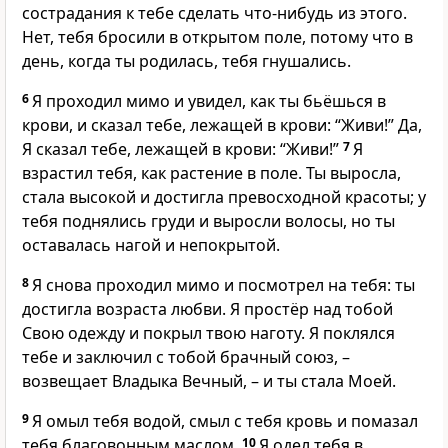
сострадания к тебе сделать что-нибудь из этого.
Нет, тебя бросили в открытом поле, потому что в
день, когда ты родилась, тебя гнушались.
6
Я проходил мимо и увидел, как ты бьёшься в
крови, и сказал тебе, лежащей в крови: “Живи!” Да,
Я сказал тебе, лежащей в крови: “Живи!”
7
Я
взрастил тебя, как растение в поле. Ты выросла,
стала высокой и достигла превосходной красоты; у
тебя поднялись груди и выросли волосы, но ты
оставалась нагой и непокрытой.
8
Я снова проходил мимо и посмотрел на тебя: ты
достигла возраста любви. Я простёр над тобой
Свою одежду и покрыл твою наготу. Я поклялся
тебе и заключил с тобой брачный союз, –
возвещает Владыка Вечный, – и ты стала Моей.
9
Я омыл тебя водой, смыл с тебя кровь и помазал
тебя благовонным маслом.
10
Я одел тебя в