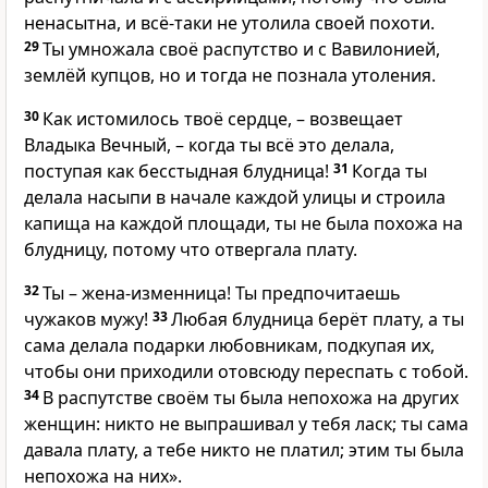
ненасытна, и всё-таки не утолила своей похоти.
29
Ты умножала своё распутство и с Вавилонией,
землёй купцов, но и тогда не познала утоления.
30
Как истомилось твоё сердце, – возвещает
Владыка Вечный, – когда ты всё это делала,
поступая как бесстыдная блудница!
31
Когда ты
делала насыпи в начале каждой улицы и строила
капища на каждой площади, ты не была похожа на
блудницу, потому что отвергала плату.
32
Ты – жена-изменница! Ты предпочитаешь
чужаков мужу!
33
Любая блудница берёт плату, а ты
сама делала подарки любовникам, подкупая их,
чтобы они приходили отовсюду переспать с тобой.
34
В распутстве своём ты была непохожа на других
женщин: никто не выпрашивал у тебя ласк; ты сама
давала плату, а тебе никто не платил; этим ты была
непохожа на них».