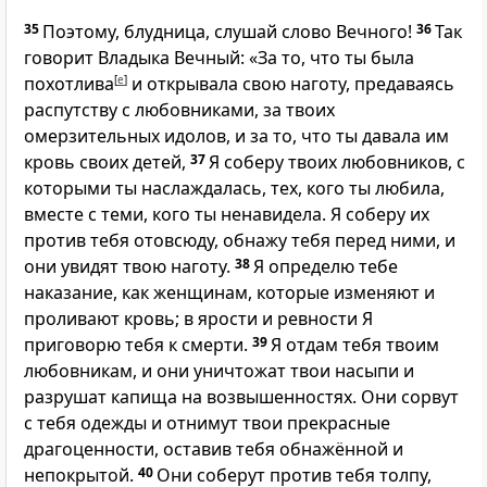
35
Поэтому, блудница, слушай слово Вечного!
36
Так
говорит Владыка Вечный: «За то, что ты была
похотлива
[
e
]
и открывала свою наготу, предаваясь
распутству с любовниками, за твоих
омерзительных идолов, и за то, что ты давала им
кровь своих детей,
37
Я соберу твоих любовников, с
которыми ты наслаждалась, тех, кого ты любила,
вместе с теми, кого ты ненавидела. Я соберу их
против тебя отовсюду, обнажу тебя перед ними, и
они увидят твою наготу.
38
Я определю тебе
наказание, как женщинам, которые изменяют и
проливают кровь; в ярости и ревности Я
приговорю тебя к смерти.
39
Я отдам тебя твоим
любовникам, и они уничтожат твои насыпи и
разрушат капища на возвышенностях. Они сорвут
с тебя одежды и отнимут твои прекрасные
драгоценности, оставив тебя обнажённой и
непокрытой.
40
Они соберут против тебя толпу,