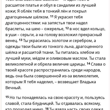
расшитое платье и обул в сандалии из лучшей
кожи; Я облёк тебя в тонкий лён и покрыл
драгоценным шёлком.
11
Я украсил тебя
драгоценностями: на запястья твои надел
браслеты, на шею – ожерелье,
12
в нос вдел кольцо,
в уши – серьги, а на голову возложил прекрасный
венец.
13
Ты украсилась золотом и серебром, а
одежды твои были из тонкого льна, драгоценного
шёлка и расшитой ткани. Ты питалась хлебом из
лучшей муки, мёдом и оливковым маслом. Ты стала
великолепной и обрела величие царицы.
14
Слава о
твоей красоте распространилась среди народов,
ведь она была совершенной из-за великолепия,
которым Я тебя наделил, – возвещает Владыка
Вечный.
15
Но ты понадеялась на свою красоту и, пользуясь
славой, стала блудницей. Ты отдавалась всякому,
кто проходил мимо.
16
Ты взяла часть своих одежд,