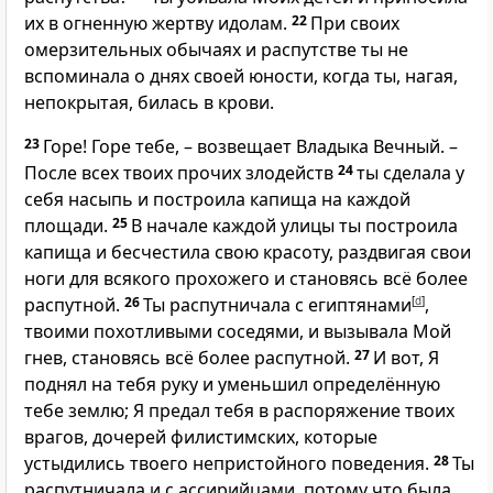
их в огненную жертву идолам.
22
При своих
омерзительных обычаях и распутстве ты не
вспоминала о днях своей юности, когда ты, нагая,
непокрытая, билась в крови.
23
Горе! Горе тебе, – возвещает Владыка Вечный. –
После всех твоих прочих злодейств
24
ты сделала у
себя насыпь и построила капища на каждой
площади.
25
В начале каждой улицы ты построила
капища и бесчестила свою красоту, раздвигая свои
ноги для всякого прохожего и становясь всё более
распутной.
26
Ты распутничала с египтянами
[
d
]
,
твоими похотливыми соседями, и вызывала Мой
гнев, становясь всё более распутной.
27
И вот, Я
поднял на тебя руку и уменьшил определённую
тебе землю; Я предал тебя в распоряжение твоих
врагов, дочерей филистимских, которые
устыдились твоего непристойного поведения.
28
Ты
распутничала и с ассирийцами, потому что была