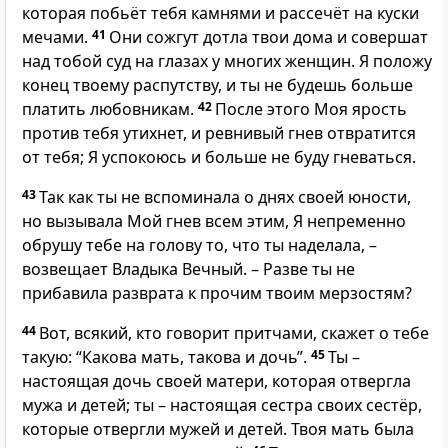
которая побьёт тебя камнями и рассечёт на куски
мечами.
41
Они сожгут дотла твои дома и совершат
над тобой суд на глазах у многих женщин. Я положу
конец твоему распутству, и ты не будешь больше
платить любовникам.
42
После этого Моя ярость
против тебя утихнет, и ревнивый гнев отвратится
от тебя; Я успокоюсь и больше не буду гневаться.
43
Так как ты не вспоминала о днях своей юности,
но вызывала Мой гнев всем этим, Я непременно
обрушу тебе на голову то, что ты наделала, –
возвещает Владыка Вечный. – Разве ты не
прибавила разврата к прочим твоим мерзостям?
44
Вот, всякий, кто говорит притчами, скажет о тебе
такую: “Какова мать, такова и дочь”.
45
Ты –
настоящая дочь своей матери, которая отвергла
мужа и детей; ты – настоящая сестра своих сестёр,
которые отвергли мужей и детей. Твоя мать была