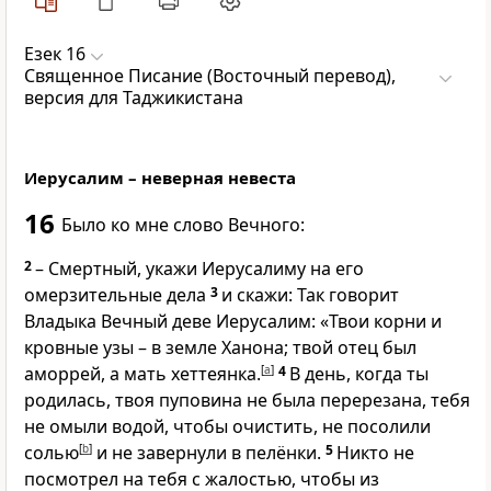
Езек 16
Священное Писание (Восточный перевод),
версия для Таджикистана
Иерусалим – неверная невеста
16
Было ко мне слово Вечного:
2
– Смертный, укажи Иерусалиму на его
омерзительные дела
3
и скажи: Так говорит
Владыка Вечный деве Иерусалим: «Твои корни и
кровные узы – в земле Ханона; твой отец был
аморрей, а мать хеттеянка.
[
a
]
4
В день, когда ты
родилась, твоя пуповина не была перерезана, тебя
не омыли водой, чтобы очистить, не посолили
солью
[
b
]
и не завернули в пелёнки.
5
Никто не
посмотрел на тебя с жалостью, чтобы из