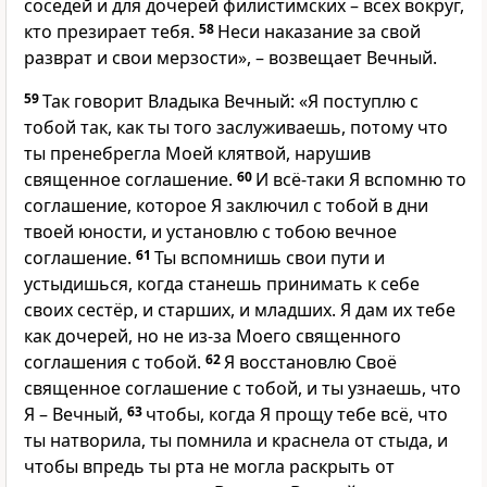
соседей и для дочерей филистимских – всех вокруг,
кто презирает тебя.
58
Неси наказание за свой
разврат и свои мерзости», – возвещает Вечный.
59
Так говорит Владыка Вечный: «Я поступлю с
тобой так, как ты того заслуживаешь, потому что
ты пренебрегла Моей клятвой, нарушив
священное соглашение.
60
И всё-таки Я вспомню то
соглашение, которое Я заключил с тобой в дни
твоей юности, и установлю с тобою вечное
соглашение.
61
Ты вспомнишь свои пути и
устыдишься, когда станешь принимать к себе
своих сестёр, и старших, и младших. Я дам их тебе
как дочерей, но не из-за Моего священного
соглашения с тобой.
62
Я восстановлю Своё
священное соглашение с тобой, и ты узнаешь, что
Я – Вечный,
63
чтобы, когда Я прощу тебе всё, что
ты натворила, ты помнила и краснела от стыда, и
чтобы впредь ты рта не могла раскрыть от