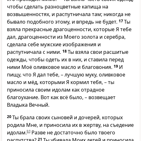
чтобы сделать разноцветные капища на
возвышенностях, и распутничала там; никогда не
бывало подобного этому, и впредь не будет.
17
Ты
взяла прекрасные драгоценности, которые Я тебе
дал, драгоценности из Моего золота и серебра,
сделала себе мужские изображения и
распутничала с ними.
18
Ты взяла свои расшитые
одежды, чтобы одеть их в них, и ставила перед
ними Моё оливковое масло и благовония.
19
И
пищу, что Я дал тебе, – лучшую муку, оливковое
масло и мёд, которыми Я кормил тебя, – ты
приносила своим идолам как отрадное
благоухание. Вот как всё было, – возвещает
Владыка Вечный.
20
Ты брала своих сыновей и дочерей, которых
родила Мне, и приносила их в жертву, на съедение
идолам.
[
c
]
Разве не достаточно было твоего
распутства?
21
Ты убивала Моих детей и приносила