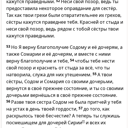
кажутся праведными.
52
Неси свой позор, ведь ты
предоставила некоторое оправдание для сестёр.
Так как твои грехи были отвратительнее их грехов,
сёстры кажутся праведнее тебя. Красней от стыда и
неси свой позор, ведь рядом с тобой сёстры твои
кажутся праведными.
53
Но Я верну благополучие Содому и её дочерям, а
также Сомарии и её дочерям, и вместе с ними
верну благополучие и тебе,
54
чтобы тебе нести
свой позор и краснеть от стыда за всё, что ты
натворила, служа для них утешением.
55
А твои
сёстры, Содом и Сомария со своими дочерьми,
вернутся в своё прежнее состояние, и ты со своими
дочерьми вернёшься в своё прежнее состояние.
56
Разве твоя сестра Содом не была притчей у тебя
на устах в день твоей гордости,
57
до того, как
раскрылось твоё бесчестие? А теперь ты служишь
посмешищем для дочерей Сирии
[
f
]
и всех их