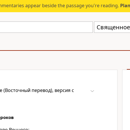
mmentaries appear beside the passage you're reading.
Plan
 (Восточный перевод), версия с
роков
ово Вечного: