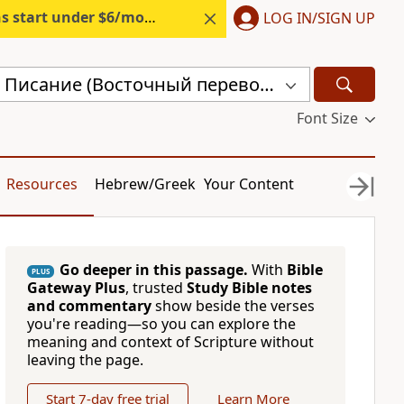
s start under $6/month.
Start free.
LOG IN/SIGN UP
Священное Писание (Восточный перевод), версия с «Аллахом» (CARSA)
Font Size
Resources
Hebrew/Greek
Your Content
Go deeper in this passage.
With
Bible
PLUS
Gateway Plus
, trusted
Study Bible notes
and commentary
show beside the verses
you're reading—so you can explore the
meaning and context of Scripture without
leaving the page.
Start 7-day free trial
Learn More