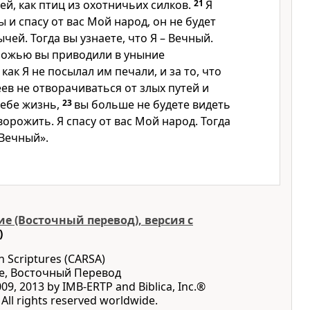
ей, как птиц из охотничьих силков.
21
Я
 и спасу от вас Мой народ, он не будет
ей. Тогда вы узнаете, что Я – Вечный.
 ложью вы приводили в уныние
как Я не посылал им печали, и за то, что
ев не отворачиваться от злых путей и
себе жизнь,
23
вы больше не будете видеть
орожить. Я спасу от вас Мой народ. Тогда
 Вечный».
е (Восточный перевод), версия с
)
n Scriptures (CARSA)
е, Восточный Перевод
09, 2013 by IMB-ERTP and Biblica, Inc.®
All rights reserved worldwide.