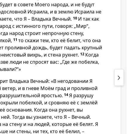
будет в совете Моего народа, и не будут
одословной Исраила, и в землю Исраила не
наете, что Я – Владыка Вечный.
10
И так как
род с истинного пути, говоря: „Мир“,
когда народ строит непрочную стену,
лкой,
11
то скажи тем, кто её белит, что она
ет проливной дождь, будет падать крупный
 неистовый вихрь, и стена рухнет.
12
Когда
зве люди не спросят вас: „Где же побелка,
рывали?“»
рит Владыка Вечный: «В негодовании Я
ветер, и в гневе Моём град и проливной
с разрушительной яростью.
14
Я разрушу
покрыли побелкой, и сровняю её с землёй
её основания. Когда она рухнет, вы
ней. Тогда вы узнаете, что Я – Вечный.
 на стену и на людей, которые её белят. Я
ше ни стены, ни тех, кто её белил, –