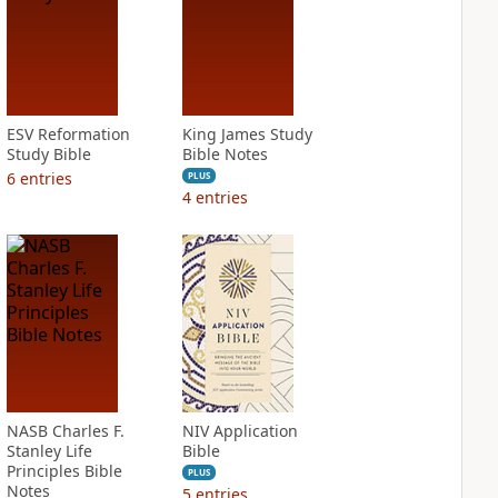
ESV Reformation
King James Study
Study Bible
Bible Notes
6
entries
PLUS
4
entries
NASB Charles F.
NIV Application
Stanley Life
Bible
Principles Bible
PLUS
Notes
5
entries