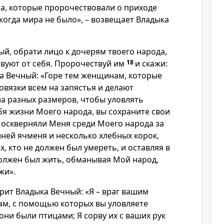
а, которые пророчествовали о приходе
когда мира не было», – возвещает Владыка
ый, обрати лицо к дочерям твоего народа,
вуют от себя. Пророчествуй им
18
и скажи:
ка Вечный: «Горе тем женщинам, которые
овязки всем на запястья и делают
а разных размеров, чтобы уловлять
бя жизни Моего народа, вы сохраните свои
 оскверняли Меня среди Моего народа за
ней ячменя и несколько хлебных корок,
х, кто не должен был умереть, и оставляя в
должен был жить, обманывая Мой народ,
жи».
рит Владыка Вечный: «Я – враг вашим
ам, с помощью которых вы уловляете
 они были птицами; Я сорву их с ваших рук