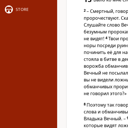
STORE
2
– Смертный, гово
пророчествуют. Ска
Слушайте слово Ве
безумным пророкам
не видят!
4
Твои про
норы посреди руин
починить её для н
стояла в битве в д
ворожба обманчива
Вечный не посылал и
вы не видели ложн
обманчивых прориц
не говорил этого?»
8
Поэтому так гово
слова и обманчивые
Владыка Вечный. –
которые видят лож