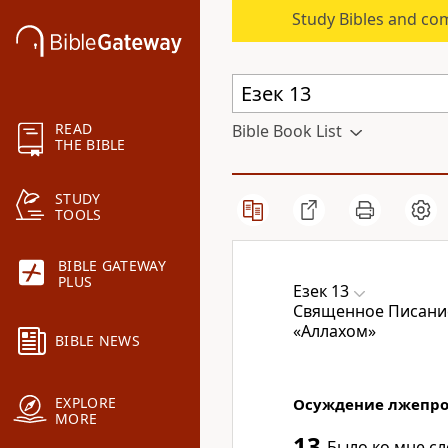
Study Bibles and co
READ
Bible Book List
THE BIBLE
STUDY
TOOLS
BIBLE GATEWAY
PLUS
Езек 13
Священное Писание
«Аллахом»
BIBLE NEWS
EXPLORE
Осуждение лжепро
MORE
13
Было ко мне сл