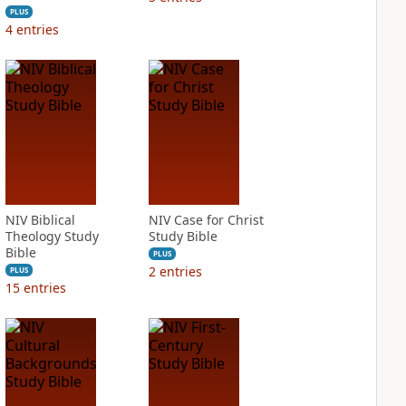
PLUS
4
entries
NIV Biblical
NIV Case for Christ
Theology Study
Study Bible
Bible
PLUS
2
entries
PLUS
15
entries