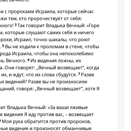
ри с пророками Исраила, которые сейчас
жи тем, кто пророчествует от себя:
чного!
3
Так говорит Владыка Вечный: «Горе
, которые слушают самих себя и ничего
роки, Исраил, точно шакалы, что роют
.
5
Вы не ходили к проломам в стене, чтобы
арода Исраила, чтобы она непоколебимо
ень Вечного.
6
Их видения ложны, их
. Они говорят: „Вечный возвещает“, когда
х, и ждут, что их слова сбудутся.
7
Разве
ых видений? Разве вы не произносили
аний, говоря: „Вечный возвещает“, хотя Я
рит Владыка Вечный: «За ваши лживые
 видения Я иду против вас, – возвещает
9
Моя рука обратится против пророков,
ные видения и произносят обманчивые