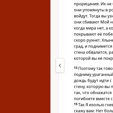
прорицания. Их не 
они упомянуты в р
войдут. Тогда вы уз
они сбивают Мой на
когда мира нет, а 
покрывают её побе
скоро рухнет. Хлын
град, и поднимется
стена обвалится, ра
которой вы её пок
13
Поэтому так гово
подниму ураганный 
дождь будут идти 
стену, которую вы 
так, что обнажатся 
погибнете вместе с 
15
Так Я изолью гнев
скажу вам: Нет боль