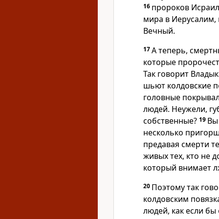
16
пророков Исраил
мира в Иерусалим, 
Вечный.
17
А теперь, смертн
которые пророчест
Так говорит Влады
шьют колдовские п
головные покрывал
людей. Неужели, гу
собственные?
19
Вы
несколько пригорш
предавая смерти те
живых тех, кто не 
который внимает л
20
Поэтому так гово
колдовским повязк
людей, как если бы