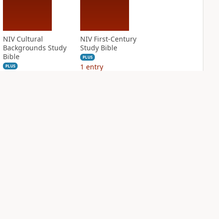
NIV Cultural
NIV First-Century
Backgrounds Study
Study Bible
Bible
PLUS
1
entry
PLUS
5
entries
NIV Grace and
NIV Jesus Bible
Truth Study Bible
PLUS
2
entries
PLUS
3
entries