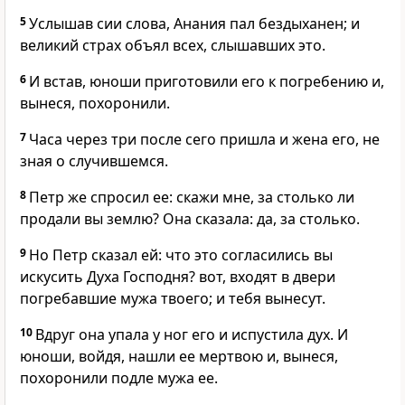
5
Услышав сии слова, Анания пал бездыханен; и
великий страх объял всех, слышавших это.
6
И встав, юноши приготовили его к погребению и,
вынеся, похоронили.
7
Часа через три после сего пришла и жена его, не
зная о случившемся.
8
Петр же спросил ее: скажи мне, за столько ли
продали вы землю? Она сказала: да, за столько.
9
Но Петр сказал ей: что это согласились вы
искусить Духа Господня? вот, входят в двери
погребавшие мужа твоего; и тебя вынесут.
10
Вдруг она упала у ног его и испустила дух. И
юноши, войдя, нашли ее мертвою и, вынеся,
похоронили подле мужа ее.