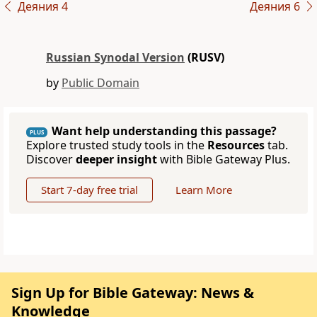
Деяния 4
Деяния 6
Russian Synodal Version
(RUSV)
by
Public Domain
Want help understanding this passage?
PLUS
Explore trusted study tools in the
Resources
tab.
Discover
deeper insight
with Bible Gateway Plus.
Start 7-day free trial
Learn More
Sign Up for Bible Gateway: News &
Knowledge