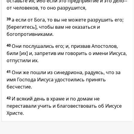
оставьте их; ибо если это предприятие и это дело--
от человеков, то оно разрушится,
39
а если от Бога, то вы не можете разрушить его;
[берегитесь], чтобы вам не оказаться и
богопротивниками.
40
Они послушались его; и, призвав Апостолов,
били [их] и, запретив им говорить о имени Иисуса,
отпустили их.
41
Они же пошли из синедриона, радуясь, что за
имя Господа Иисуса удостоились принять
бесчестие.
42
И всякий день в храме и по домам не
переставали учить и благовествовать об Иисусе
Христе.