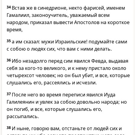
34
Встав же в синедрионе, некто фарисей, именем
Гамалиил, законоучитель, уважаемый всем
народом, приказал вывести Апостолов на короткое
время,
35
а им сказал: мужи Израильские! подумайте сами
с собою о людях сих, что вам с ними делать.
36
Ибо незадолго перед сим явился Февда, выдавая
себя за кого-то великого, и к нему пристало около
четырехсот человек; но он был убит, и все, которые
слушались его, рассеялись и исчезли.
37
После него во время переписи явился Иуда
Галилеянин и увлек за собою довольно народа; но
он погиб, и все, которые слушались его,
рассыпались.
38
И ныне, говорю вам, отстаньте от людей сих и