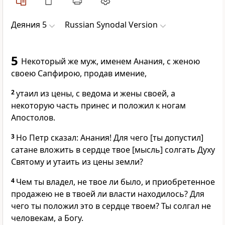
Деяния 5
Russian Synodal Version
5
Некоторый же муж, именем Анания, с женою
своею Сапфирою, продав имение,
2
утаил из цены, с ведома и жены своей, а
некоторую часть принес и положил к ногам
Апостолов.
3
Но Петр сказал: Анания! Для чего [ты допустил]
сатане вложить в сердце твое [мысль] солгать Духу
Святому и утаить из цены земли?
4
Чем ты владел, не твое ли было, и приобретенное
продажею не в твоей ли власти находилось? Для
чего ты положил это в сердце твоем? Ты солгал не
человекам, а Богу.