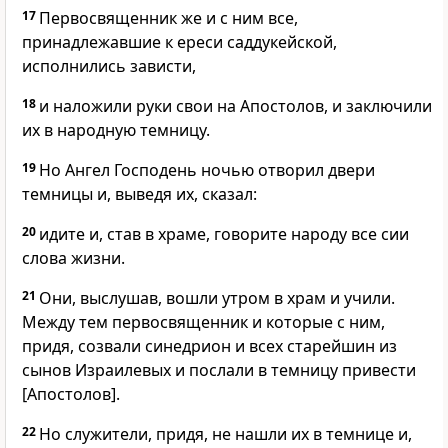
17
Первосвященник же и с ним все,
принадлежавшие к ереси саддукейской,
исполнились зависти,
18
и наложили руки свои на Апостолов, и заключили
их в народную темницу.
19
Но Ангел Господень ночью отворил двери
темницы и, выведя их, сказал:
20
идите и, став в храме, говорите народу все сии
слова жизни.
21
Они, выслушав, вошли утром в храм и учили.
Между тем первосвященник и которые с ним,
придя, созвали синедрион и всех старейшин из
сынов Израилевых и послали в темницу привести
[Апостолов].
22
Но служители, придя, не нашли их в темнице и,