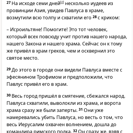
27
На исходе семи дней
[
d
]
несколько иудеев из
провинции Азия, увидев Павлуса в храме,
возмутили всю толпу и схватили его
28
с криком:
– Исроильтяне! Помогите! Это тот человек,
который всех повсюду учит против нашего народа,
нашего Закона и нашего храма. Сейчас он к тому
же привёл в храм греков, чем и осквернил это
святое место.
29
До этого в городе они видели Павлуса вместе с
эфесянином Трофимом и предположили, что
Павлус привёл его в храм.
30
Весь город пришёл в смятение, сбежался народ.
Павлуса схватили, выволокли из храма, и ворота
храма сразу же были заперты.
31
Они уже
намеревались убить Павлуса, но весть о том, что
весь Иерусалим охвачен волнением, дошла до
командира римского полка.
32
Он сразу же, взяв с