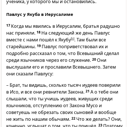
ученика, у которого мы и остановились.
Павлус у Якуба в Иерусалиме
17
Когда мы явились в Иерусалим, братья радушно
нас приняли.
18
На следующий же день Павлус
вместе с нами пошёл к Якубу
[
b
]
. Там были все
старейшины.
19
Павлус поприветствовал их и
подробно рассказал о том, что Всевышний сделал
среди язычников через его служение.
20
Они
выслушали его и прославили Всевышнего. Затем
они сказали Павлусу:
– Брат, ты видишь, сколько тысяч иудеев поверили
в Исо, и все они ревнители Закона.
21
А о тебе они
слышали, что ты учишь иудеев, живущих среди
язычников, отступлению от Закона Мусо и
советуешь не обрезать своих сыновей и вообще
не жить по нашим обычаям.
22
Что же делать? Они,
конечно, услышат о том, что ты пришёл.
23
Поэтому