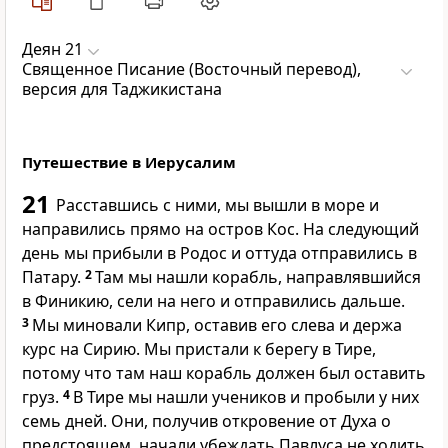
Деян 21
Священное Писание (Восточный перевод),
версия для Таджикистана
Путешествие в Иерусалим
21
Расставшись с ними, мы вышли в море и
направились прямо на остров Кос. На следующий
день мы прибыли в Родос и оттуда отправились в
Патару.
2
Там мы нашли корабль, направлявшийся
в Финикию, сели на него и отправились дальше.
3
Мы миновали Кипр, оставив его слева и держа
курс на Сирию. Мы пристали к берегу в Тире,
потому что там наш корабль должен был оставить
груз.
4
В Тире мы нашли учеников и пробыли у них
семь дней. Они, получив откровение от Духа о
предстоящем, начали убеждать Павлуса не ходить