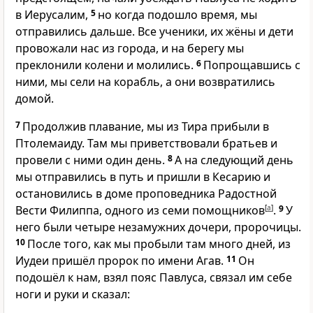
в Иерусалим,
5
но когда подошло время, мы
отправились дальше. Все ученики, их жёны и дети
провожали нас из города, и на берегу мы
преклонили колени и молились.
6
Попрощавшись с
ними, мы сели на корабль, а они возвратились
домой.
7
Продолжив плавание, мы из Тира прибыли в
Птолемаиду. Там мы приветствовали братьев и
провели с ними один день.
8
А на следующий день
мы отправились в путь и пришли в Кесарию и
остановились в доме проповедника Радостной
Вести Филиппа, одного из семи помощников
[
a
]
.
9
У
него были четыре незамужних дочери, пророчицы.
10
После того, как мы пробыли там много дней, из
Иудеи пришёл пророк по имени Агав.
11
Он
подошёл к нам, взял пояс Павлуса, связал им себе
ноги и руки и сказал: