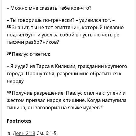
– Можно мне сказать тебе кое-что?
– Ты говоришь по-гречески? – удивился тот. –
38
Значит, ты не тот египтянин, который недавно
поднял бунт и увёл за собой в пустыню четыре
тысячи разбойников?
39
Павлус ответил:
– Я иудей из Тарса в Киликии, гражданин крупного
города. Прошу тебя, разреши мне обратиться к
народу.
40
Получив разрешение, Павлус стал на ступени и
жестом призвал народ к тишине. Когда наступила
тишина, он заговорил на языке иудеев
[
e
]
:
Footnotes
Деян 21:8
См. 6:1-5.