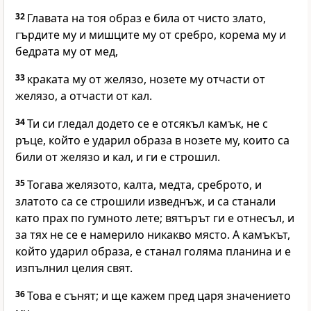
32
Главата на тоя образ е била от чисто злато,
гърдите му и мишците му от сребро, корема му и
бедрата му от мед,
33
краката му от желязо, нозете му отчасти от
желязо, а отчасти от кал.
34
Ти си гледал додето се е отсякъл камък, не с
ръце, който е ударил образа в нозете му, които са
били от желязо и кал, и ги е строшил.
35
Тогава желязото, калта, медта, среброто, и
златото са се строшили изведнъж, и са станали
като прах по гумното лете; вятърът ги е отнесъл, и
за тях не се е намерило никакво място. А камъкът,
който ударил образа, е станал голяма планина и е
изпълнил целия свят.
36
Това е сънят; и ще кажем пред царя значението