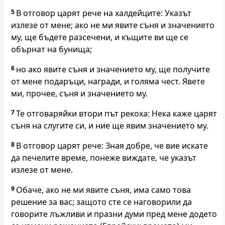
5
В отговор царят рече на халдейците: Указът
излезе от мене; ако не ми явите съня и значението
му, ще бъдете разсечени, и къщите ви ще се
обърнат на бунища;
6
но ако явите съня и значението му, ще получите
от мене подаръци, награди, и голяма чест. Явете
ми, прочее, съня и значението му.
7
Те отговаряйки втори път рекоха: Нека каже царят
съня на слугите си, и ние ще явим значението му.
8
В отговор царят рече: Зная добре, че вие искате
да печелите време, понеже виждате, че указът
излезе от мене.
9
Обаче, ако не ми явите съня, има само това
решение за вас; защото сте се наговорили да
говорите лъжливи и празни думи пред мене додето