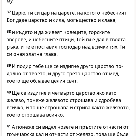
му.
37
Царю, ти си цар на царете, на когото небесният
Бог даде царство и сила, могъщество и слава;
38
и където и да живеят човеците, горските
зверове, и небесните птици, Той ги е дал в твоята
ръка, и те е поставил господар над всички тях. Ти
си оная златна глава.
39
И подир тебе ще се издигне друго царство по-
долно от твоето, и друго трето царство от мед,
което ще обладае целия свят.
40
Ще се издигне и четвърто царство яко като
желязо, понеже желязото строшава и сдробява
всичко; и то ще строшава и стрива както желязото,
което строшава всичко.
41
А понеже си видял нозете и пръстите отчасти от
грънчарска кал и отчасти от желязо, това ще бъде