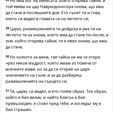
Но има Бог на небесата, който открива тайни; и
той явява на цар Навуходоносора онова, що има
да стане в послешните дни. Ето сънят ти и това,
което си видял в главата си на леглото си;
29
Царю, размишленията ти дойдоха в ума ти на
леглото ти за онова, което има да стане по-после; и
оня, който открива тайни, ти е явил онова, що има
да стане.
30
Но колкото за мене, тая тайна не ми се откри
чрез някоя мъдрост, която имам аз повече от
всичките живи, но за да се открие на царя
значението на съня, и за да разбереш
размишленията на сърцето си.
31
Ти, царю, си видял, и ето голям образ. Тоя образ,
който е бил велик, и чийто блясък е бил
превъзходен, е стоял пред тебе; и изгледът му е
бил страшен.