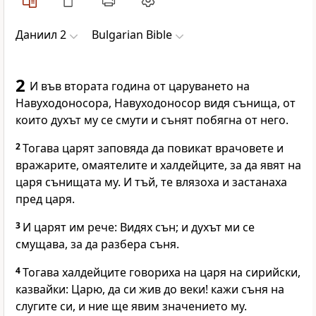
Даниил 2
Bulgarian Bible
2
И във втората година от царуването на
Навуходоносора, Навуходоносор видя сънища, от
които духът му се смути и сънят побягна от него.
2
Тогава царят заповяда да повикат врачовете и
вражарите, омаятелите и халдейците, за да явят на
царя сънищата му. И тъй, те влязоха и застанаха
пред царя.
3
И царят им рече: Видях сън; и духът ми се
смущава, за да разбера съня.
4
Тогава халдейците говориха на царя на сирийски,
казвайки: Царю, да си жив до веки! кажи съня на
слугите си, и ние ще явим значението му.