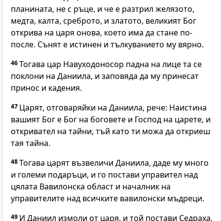
планината, не с ръце, и че е разтрил желязото,
медта, калта, среброто, и златото, великият Бог
открива на царя онова, което има да стане по-
после. Сънят е истинен и тълкуванието му вярно.
46
Тогава цар Навуходоносор падна на лице та се
поклони на Даниила, и заповяда да му принесат
принос и кадения.
47
Царят, отговаряйки на Даниила, рече: Наистина
вашият Бог е Бог на боговете и Господ на царете, и
откривател на тайни, тъй като ти можа да откриеш
тая тайна.
48
Тогава царят възвеличи Даниила, даде му много
и големи подаръци, и го постави управител над
цялата Вавилонска област и началник на
управителите над всичките вавилонски мъдреци.
49
И Даниил измоли от царя, и той постави Седраха,