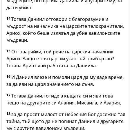
мъдреците, потърсиха Даниила и другарите му, за
да ги убият.
14
Тогава Даниил отговори с благоразумие и
мъдрост на началника на царските телохранители,
Ариох, който беше излязъл да убие вавилонските
мъдреци.
15
Отговаряйки, той рече на царския началник
Ариох: Защо е тоя царски указ тъй прибързан?
Тогава Ариох яви работата на Даниила.
16
И Даниил влезе и помоли царя да му даде време,
за да яви на царя значението на съня.
17
Тогава Даниил отиде в къщата си и яви това
нещо на другарите си Анания, Мисаила, и Азария,
18
за да просят милост от небесния Бог досежно тая
тайна, тъй щото да не погинат Даниил и другарите
му с другите вавилонски мъдреци.