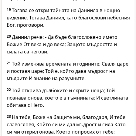
19
Тогава се откри тайната на Даниила в нощно
видение. Тогава Даниил, като благослови небесния
Бог, проговори.
20
Даниил рече: - Да бъде благословено името
Божие От века и до века; Защото мъдростта и
силата са негови.
21
Той изменява времената и годините; Сваля царе,
и поставя царе; Той е, който дава мъдрост на
мъдрите И знание на разумните.
22
Той открива дълбоките и скрити неща; Той
познава онова, което е в тъмнината; И светлината
обитава с Него.
23
На тебе, Боже на бащите ми, благодаря, И тебе
славословя, Който си ми дал мъдрост и сила Като
си ми открил онова, Което попросих от тебе;