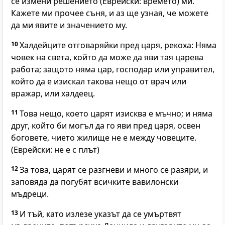
се измени решението (Еврейски: времето) ми.
Кажете ми прочее съня, и аз ще узная, че можете
да ми явите и значението му.
10
Халдейците отговаряйки пред царя, рекоха: Няма
човек на света, който да може да яви тая царева
работа; защото няма цар, господар или управител,
който да е изискал такова нещо от врач или
вражар, или халдеец.
11
Това нещо, което царят изисква е мъчно; и няма
друг, който би могъл да го яви пред царя, освен
боговете, чието жилище не е между човеците.
(Еврейски: не е с плът)
12
За това, царят се разгневи и много се разяри, и
заповяда да погубят всичките вавилонски
мъдреци.
13
И тъй, като излезе указът да се умъртвят