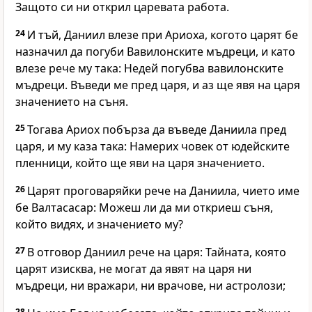
Защото си ни открил царевата работа.
24
И тъй, Даниил влезе при Ариоха, когото царят бе
назначил да погуби Вавилонските мъдреци, и като
влезе рече му така: Недей погубва вавилонските
мъдреци. Въведи ме пред царя, и аз ще явя на царя
значението на съня.
25
Тогава Ариох побърза да въведе Даниила пред
царя, и му каза така: Намерих човек от юдейските
пленници, който ще яви на царя значението.
26
Царят проговаряйки рече на Даниила, чието име
бе Валтасасар: Можеш ли да ми откриеш съня,
който видях, и значението му?
27
В отговор Даниил рече на царя: Тайната, която
царят изисква, не могат да явят на царя ни
мъдреци, ни вражари, ни врачове, ни астролози;
28