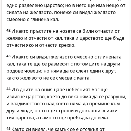
едно разделено царство; но в него ще има нещо от
силата на желязото, понеже си видял желязото
смесено с глинена кал.
42
И както пръстите на нозете са били отчасти от
желязо и отчасти от кал, така и царството ще бъде
отчасти яко и отчасти крехко.
43
И както си видял желязото смесено с глинената
кал, така те ще се размесят с потомците на други
родове човеци; но няма да се слеят един с друг,
както желязото не се смесва с калта.
44
И в дните на ония царе небесният Бог ще
издигне царство, което до века няма да се разруши,
и владичеството над което няма да премине към
други люде; но то ще строши и довърши всички
тия царства, а само то ще пребъдва до века.
45
Както си видял, че камък се е отсякъл от