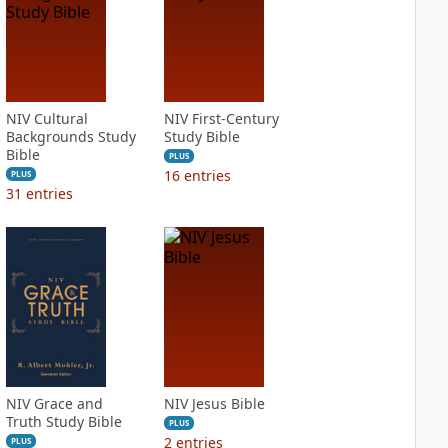
NIV Cultural
NIV First-Century
Backgrounds Study
Study Bible
Bible
PLUS
16
entries
PLUS
31
entries
NIV Grace and
NIV Jesus Bible
Truth Study Bible
PLUS
2
entries
PLUS