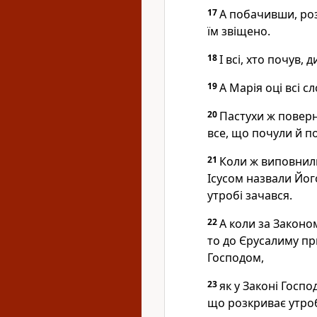
17
А побачивши, роз
їм звіщено.
18
І всі, хто почув,
19
А Марія оці всі с
20
Пастухи ж поверн
все, що почули й по
21
Коли ж виповнили
Ісусом назвали Його
утробі зачався.
22
А коли за Законо
то до Єрусалиму п
Господом,
23
як у Законі Госпо
що розкриває утроб