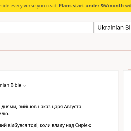
eside every verse you read.
Plans start under $6/month
wit
Ukrainian Bi
nian Bible
 днями, вийшов наказ царя Августа
млю.
й відбувся тоді, коли владу над Сирією