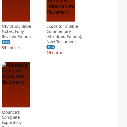
NIV Study Bible
Expositor's Bible
Notes, Fully
Commentary
Revised Edition
(Abridged Edition):
New Testament
PLUS
34
entries
PLUS
26
entries
Mounce's
Complete
Expository