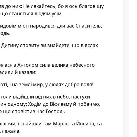
в до них: Не лякайтесь, бо я ось благовіщу
, що станеться людям усім.
видовім місті народився для вас Спаситель,
подь.
: Дитину сповиту ви знайдете, що в яслах
вилася з Анголом сила велика небесного
алили й казали:
оті, і на землі мир, у людях добра воля!
нголи відійшли від них в небо, пастухи
ин одному: Ходім до Віфлеєму й побачмо,
о що сповістив нас Господь.
шаючи, і знайшли там Марію та Йосипа, та
х лежала.