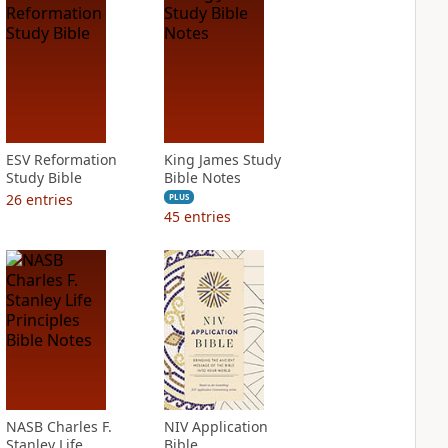
ESV Reformation
King James Study
Study Bible
Bible Notes
26
entries
PLUS
45
entries
NASB Charles F.
NIV Application
Stanley Life
Bible