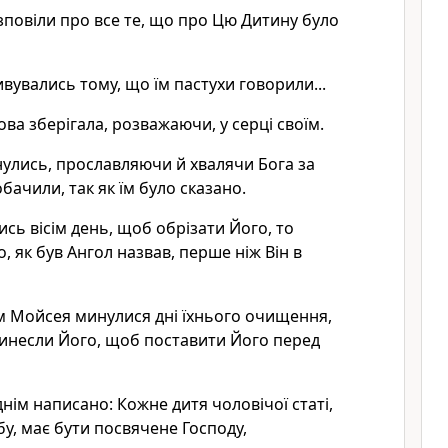
повіли про все те, що про Цю Дитину було
 дивувались тому, що їм пастухи говорили...
лова зберігала, розважаючи, у серці своїм.
улись, прославляючи й хвалячи Бога за
бачили, так як їм було сказано.
сь вісім день, щоб обрізати Його, то
, як був Ангол назвав, перше ніж Він в
м Мойсея минулися дні їхнього очищення,
ринесли Його, щоб поставити Його перед
днім написано: Кожне дитя чоловічої статі,
у, має бути посвячене Господу,