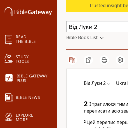
Trusted insight b
READ
Bible Book List
THE BIBLE
STUDY
TOOLS
BIBLE GATEWAY
PLUS
Від Луки 2
Ukrai
BIBLE NEWS
2
І трапилося тими
переписати всю зе
EXPLORE
MORE
2
Цей перепис перши