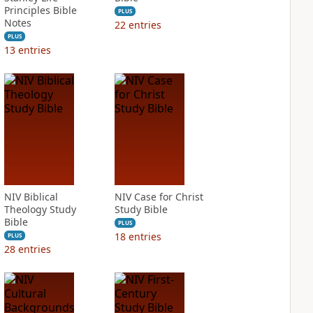
Principles Bible
PLUS
Notes
22
entries
PLUS
13
entries
NIV Biblical
NIV Case for Christ
Theology Study
Study Bible
Bible
PLUS
18
entries
PLUS
28
entries