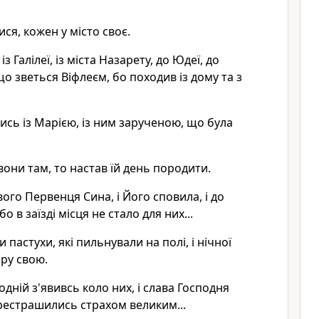
ися, кожен у місто своє.
з Галілеї, із міста Назарету, до Юдеї, до
о зветься Віфлеєм, бо походив із дому та з
сь із Марією, із ним зарученою, що була
 вони там, то настав їй день породити.
вого Первенця Сина, і Його сповила, і до
о в заїзді місця не стало для них...
и пастухи, які пильнували на полі, і нічної
ру свою.
дній з'явивсь коло них, і слава Господня
ерестрашились страхом великим...