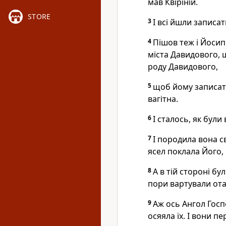
мав Квіріній.
STORE
3
І всі йшли записат
4
Пішов теж і Йосип і
міста Давидового, щ
роду Давидового,
5
щоб йому записати
вагітна.
6
І сталось, як були
7
І породила вона с
ясел поклала Його, б
8
А в тій стороні бул
пори вартували ота
9
Аж ось Ангол Госпо
осяяла їх. І вони п