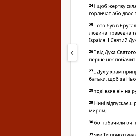
24
і щоб жертву скла
горличат або двоє 
25
І ото був в Єрус
людина праведна та
Ізраїля. І Святий Ду
26
І від Духа Свято
перше ніж побачит
27
І Дух у храм прип
батьки, щоб за Нь
28
тоді взяв він на 
29
Нині відпускаєш р
миром,
30
бо побачили очі 
31
яке Ти приготува