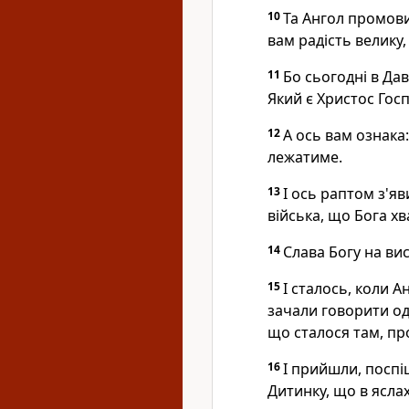
10
Та Ангол промови
вам радість велику
11
Бо сьогодні в Да
Який є Христос Гос
12
А ось вам ознака
лежатиме.
13
І ось раптом з'я
війська, що Бога хв
14
Слава Богу на вис
15
І сталось, коли А
зачали говорити од
що сталося там, пр
16
І прийшли, поспі
Дитинку, що в ясла