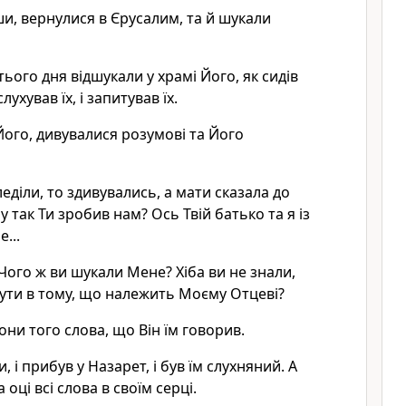
и, вернулися в Єрусалим, та й шукали
тього дня відшукали у храмі Його, як сидів
лухував їх, і запитував їх.
 Його, дивувалися розумові та Його
леділи, то здивувались, а мати сказала до
 так Ти зробив нам? Ось Твій батько та я із
...
: Чого ж ви шукали Мене? Хіба ви не знали,
ути в тому, що належить Моєму Отцеві?
они того слова, що Він їм говорив.
и, і прибув у Назарет, і був їм слухняний. А
оці всі слова в своїм серці.