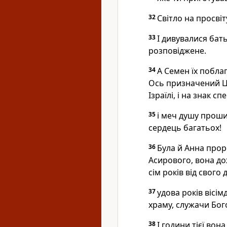
32
Світло на просвіт
33
І дивувалися бат
розповіджене.
34
А Семен їх поблаг
Ось призначений Це
Ізраїлі, і на знак с
35
і меч душу проши
сердець багатьох!
36
Була й Анна прор
Асирового, вона до
сім років від свого 
37
удова років вісім
храму, служачи Бог
38
І години тієї вон