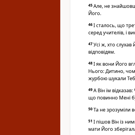
45
Але, не знайшовш
Його.
46
І сталось, що тре
серед учителів, і вис
47
Усі ж, хто слухав
відповідям.
48
І як вони Його вг
Нього: Дитино, чому
журбою шукали Тебе
49
А Він їм відказав
що повинно Мені б
50
Та не зрозуміли в
51
І пішов Він із ним
мати Його зберігала 