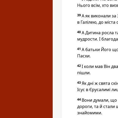
Нього всім, хто ви
39
А як виконали за
в Галілею, до міста
40
А Дитина росла т
мудрости. І благод
41
А батьки Його що
Пасхи.
42
І коли мав Він дв
пішли.
43
Як дні ж свята ск
Ісус в Єрусалимі ли
44
Вони думали, що 
дороги, та й стали
знайомими.