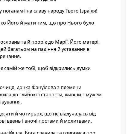
у поганам і на славу народу Твого Ізраїля!
ько Його й мати тим, що про Нього було
ословив та й прорік до Марії, Його матері:
й багатьом на падіння й уставання в
перечання,
є самій же тобі, щоб відкрились думки
очиця, дочка Фануїлова з племени
жила до глибокої старости, живши з мужем
дівування,
десяти й чотирьох, що не відлучалась від
ові вдень і вночі постами й молитвами.
а надійшла, Бога славила та говорила про