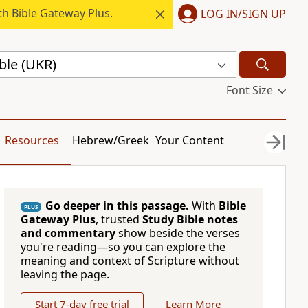
h Bible Gateway Plus.
LOG IN/SIGN UP
ble (UKR)
Font Size
Resources
Hebrew/Greek
Your Content
Go deeper in this passage.
With
Bible
PLUS
Gateway Plus
, trusted
Study Bible notes
and commentary
show beside the verses
you're reading—so you can explore the
meaning and context of Scripture without
leaving the page.
Start 7-day free trial
Learn More