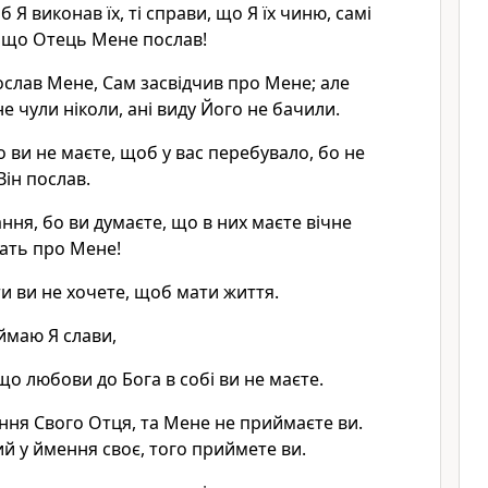
 Я виконав їх, ті справи, що Я їх чиню, самі
, що Отець Мене послав!
ослав Мене, Сам засвідчив про Мене; але
не чули ніколи, ані виду Його не бачили.
о ви не маєте, щоб у вас перебувало, бо не
Він послав.
ння, бо ви думаєте, що в них маєте вічне
чать про Мене!
и ви не хочете, щоб мати життя.
ймаю Я слави,
 що любови до Бога в собі ви не маєте.
ня Свого Отця, та Мене не приймаєте ви.
й у ймення своє, того приймете ви.