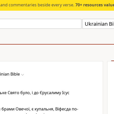
s and commentaries beside every verse.
70+ resources valued at $5,
Ukrainian Bi
inian Bible
ьке Свято було, і до Єрусалиму Ісус
я брами Овечої, є купальня, Віфесда по-