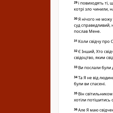
29
і повиходять ті,
котрі зло чинили, н
30
Я нічого не можу 
суд справедливий, н
послав Мене.
31
Коли свідчу про 
32
Є Інший, Хто сві
свідоцтво, яким св
33
Ви послали були д
34
Та Я не від люди
були ви спасені.
35
Він світильником 
хотіли потішитись 
36
Але Я маю свідчен