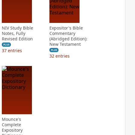
NIV Study Bible
Expositor's Bible
Notes, Fully
Commentary
Revised Edition
(Abridged Edition):
New Testament
PLUS
37
entries
PLUS
32
entries
Mounce's
Complete
Expository