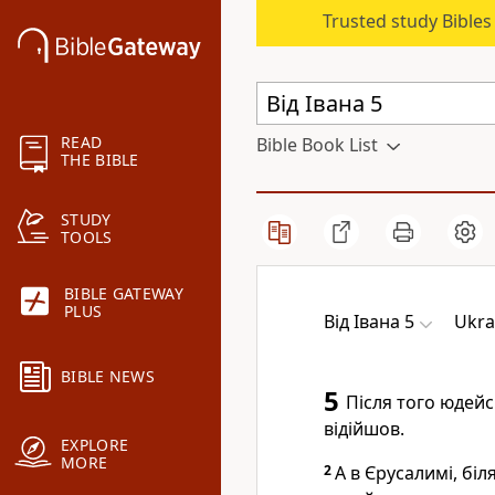
Trusted study Bible
READ
Bible Book List
THE BIBLE
STUDY
TOOLS
BIBLE GATEWAY
PLUS
Від Івана 5
Ukra
BIBLE NEWS
5
Після того юдейс
відійшов.
EXPLORE
MORE
2
А в Єрусалимі, біл