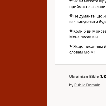
44
Як ви можете віру
приймаєте, а слави 
45
Не думайте, що Я
вас винуватити буд
46
Коли б ви Мойсеєв
Мене писав він.
47
Якщо писанням йо
словам Моїм?
Ukrainian Bible
(UK
by
Public Domain