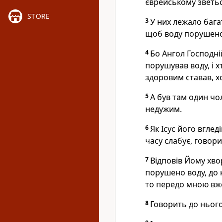
єврейському зветьс
STORE
3
У них лежало багат
щоб воду порушено
4
Бо Ангол Господні
порушував воду, і 
здоровим ставав, х
5
А був там один чол
недужим.
6
Як Ісус його вглед
часу слабує, говор
7
Відповів Йому хво
порушено воду, до 
то передо мною вже
8
Говорить до нього 