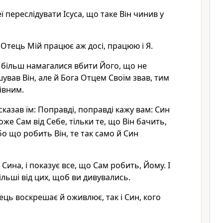
ї переслідувати Ісуса, що таке Він чинив у
м: Отець Мій працює аж досі, працюю і Я.
е більш намагалися вбити Його, що не
ував Він, але й Бога Отцем Своїм звав, тим
івним.
і сказав їм: Поправді, поправді кажу вам: Син
же Сам від Себе, тільки те, що Він бачить,
о що робить Він, те так само й Син
Сина, і показує все, що Сам робить, Йому. І
ільші від цих, щоб ви дивувались.
ець воскрешає й оживлює, так і Син, кого