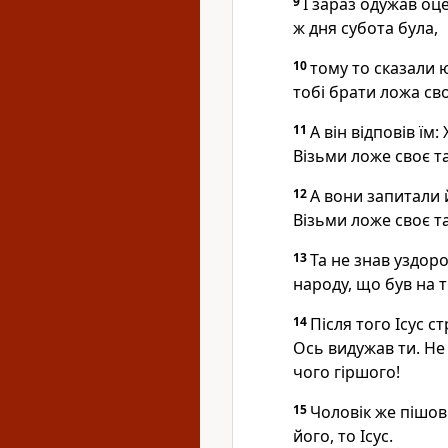
9
І зараз одужав оце
ж дня субота була,
10
тому то сказали ю
тобі брати ложа сво
11
А він відповів їм
Візьми ложе своє та
12
А вони запитали й
Візьми ложе своє та
13
Та не знав уздоро
народу, що був на ті
14
Після того Ісус с
Ось видужав ти. Не
чого гіршого!
15
Чоловік же пішов
його, то Ісус.