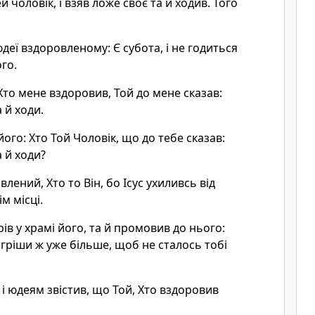
й чоловік, і взяв ложе своє та й ходив. Того
деї вздоровленому: Є субота, і не годиться
го.
: Хто мене вздоровив, Той до мене сказав:
 й ходи.
ого: Хто Той Чоловік, що до тебе сказав:
 й ходи?
влений, Хто то Він, бо Ісус ухиливсь від
м місці.
трів у храмі його, та й промовив до нього:
 гріши ж уже більше, щоб не сталось тобі
 і юдеям звістив, що Той, Хто вздоровив