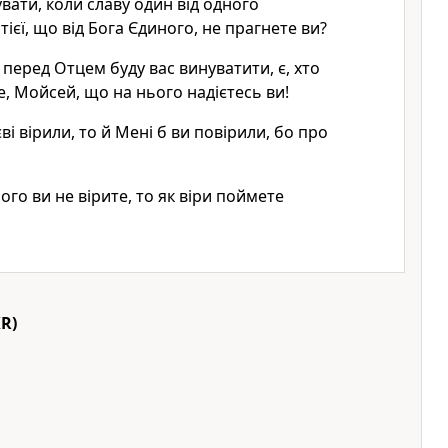
вати, коли славу один від одного
тієї, що від Бога Єдиного, не прагнете ви?
 перед Отцем буду вас винуватити, є, хто
е, Мойсей, що на нього надієтесь ви!
і вірили, то й Мені б ви повірили, бо про
го ви не вірите, то як віри поймете
R)