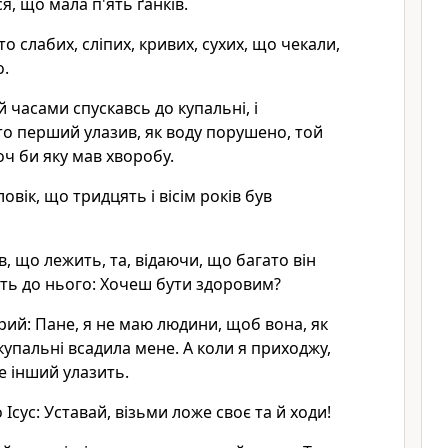
я, що мала п'ять ґанків.
о слабих, сліпих, кривих, сухих, що чекали,
.
й часами спускавсь до купальні, і
хто перший улазив, як воду порушено, той
оч би яку мав хворобу.
овік, що тридцять і вісім років був
ів, що лежить, та, відаючи, що багато він
ить до нього: Хочеш бути здоровим?
рий: Пане, я не маю людини, щоб вона, як
купальні всадила мене. А коли я приходжу,
 інший улазить.
Ісус: Уставай, візьми ложе своє та й ходи!