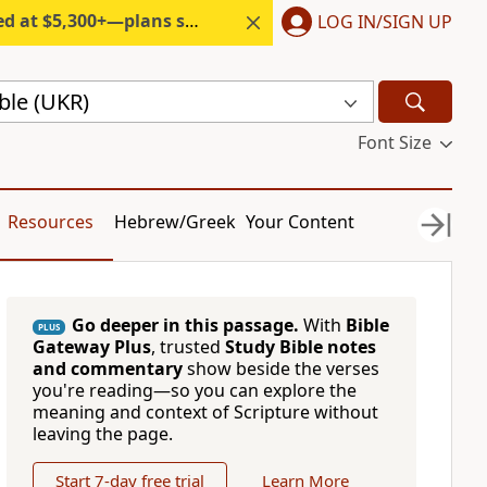
300+—plans start under $6/month.
LOG IN/SIGN UP
ble (UKR)
Font Size
Resources
Hebrew/Greek
Your Content
Go deeper in this passage.
With
Bible
PLUS
Gateway Plus
, trusted
Study Bible notes
and commentary
show beside the verses
you're reading—so you can explore the
meaning and context of Scripture without
leaving the page.
Start 7-day free trial
Learn More