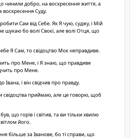
 що чинили добро, на воскресення життя, а
а воскресення Суду.
робити Сам від Себе. Як Я чую, суджу, і Мій
е шукаю бо волі Своєї, але волі Отця, що
Себе Я Сам, то свідоцтво Моє неправдиве.
дчить про Мене, і Я знаю, що правдиве
ідчить про Мене.
о Івана, і він свідчив про правду.
ни свідоцтва приймаю, але це говорю, щоб
був, що горів і світив, та ви тільки хвилю
світлом його.
ня більше за Іванове, бо ті справи, що