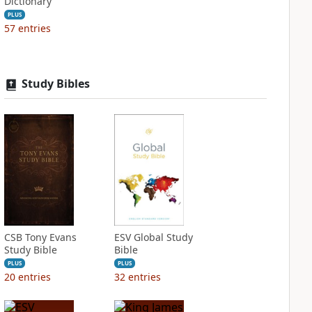
Dictionary
PLUS
57
entries
Study Bibles
CSB Tony Evans
ESV Global Study
Study Bible
Bible
PLUS
PLUS
20
entries
32
entries