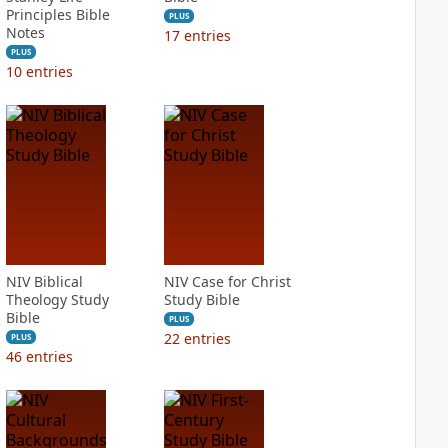
Principles Bible
PLUS
Notes
17
entries
PLUS
10
entries
NIV Biblical
NIV Case for Christ
Theology Study
Study Bible
Bible
PLUS
22
entries
PLUS
46
entries