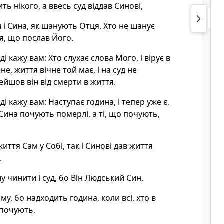
ить нікого, а ввесь суд віддав Синові,
 і Сина, як шанують Отця. Хто не шанує
я, що послав Його.
і кажу вам: Хто слухає слова Мого, і вірує в
не, життя вічне той має, і на суд не
ейшов він від смерти в життя.
і кажу вам: Наступає година, і тепер уже є,
Сина почують померлі, а ті, що почують,
иття Сам у Собі, так і Синові дав життя
.
лу чинити і суд, бо Він Людський Син.
у, бо надходить година, коли всі, хто в
 почують,