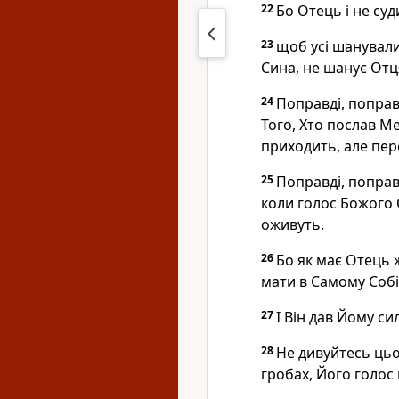
22
Бо Отець і не суд
23
щоб усі шанували
Сина, не шанує Отц
24
Поправді, поправд
Того, Хто послав Ме
приходить, але пер
25
Поправді, поправд
коли голос Божого 
оживуть.
26
Бо як має Отець ж
мати в Самому Собі
27
І Він дав Йому си
28
Не дивуйтесь цьом
гробах, Його голос