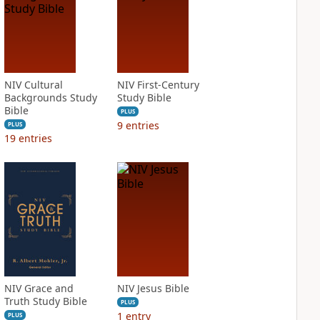
NIV Cultural
NIV First-Century
Backgrounds Study
Study Bible
Bible
PLUS
9
entries
PLUS
19
entries
NIV Grace and
NIV Jesus Bible
Truth Study Bible
PLUS
1
entry
PLUS