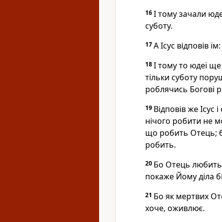
16
І тому зачали юде
суботу.
17
А Ісус відповів ї
18
І тому то юдеї щ
тільки суботу поруш
роблячись Богові р
19
Відповів же Ісус 
нічого робити не мо
що робить Отець; б
робить.
20
Бо Отець любить 
покаже Йому діла б
21
Бо як мертвих От
хоче, оживлює.