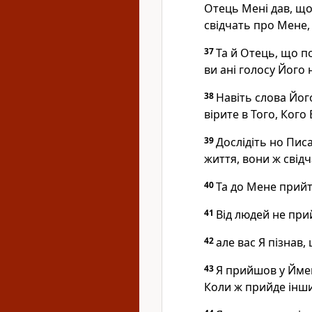
Отець Мені дав, щоб
свідчать про Мене
37
Та й Отець, що п
ви ані голосу Його 
38
Навіть слова Йог
вірите в Того, Кого 
39
Дослідіть но Писа
життя, вони ж свід
40
Та до Мене прийт
41
Від людей не при
42
але вас Я пізнав,
43
Я прийшов у Ймен
Коли ж прийде інши