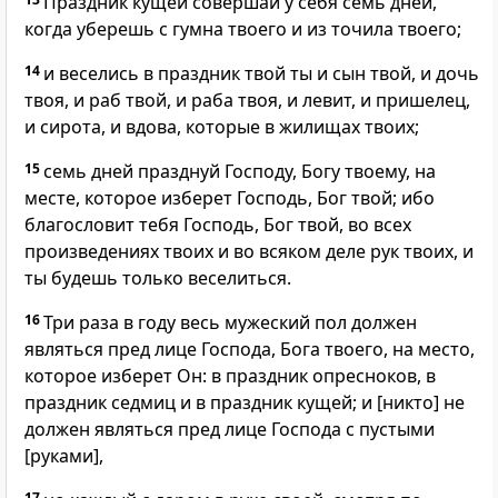
Праздник кущей совершай у себя семь дней,
когда уберешь с гумна твоего и из точила твоего;
14
и веселись в праздник твой ты и сын твой, и дочь
твоя, и раб твой, и раба твоя, и левит, и пришелец,
и сирота, и вдова, которые в жилищах твоих;
15
семь дней празднуй Господу, Богу твоему, на
месте, которое изберет Господь, Бог твой; ибо
благословит тебя Господь, Бог твой, во всех
произведениях твоих и во всяком деле рук твоих, и
ты будешь только веселиться.
16
Три раза в году весь мужеский пол должен
являться пред лице Господа, Бога твоего, на место,
которое изберет Он: в праздник опресноков, в
праздник седмиц и в праздник кущей; и [никто] не
должен являться пред лице Господа с пустыми
[руками],
17