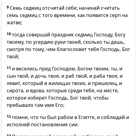
9
Семь седмиц отсчитай себе; начинай считать
семь седмиц с того времени, как появится серп на
жатве;
10
тогда совершай праздник седмиц Господу, Богу
твоему, по усердию руки твоей, сколько ты дашь,
смотря по тому, чем благословит тебя Господь, Бог
твой;
11
и веселись пред Господом, Богом твоим, ты, и
сын твой, и дочь твоя, и раб твой, и раба твоя, и
левит, который в жилищах твоих, и пришелец, и
сирота, и вдова, которые среди тебя, на месте,
которое изберет Господь, Бог твой, чтобы
пребывало там имя Его;
12
помни, что ты был рабом в Египте, и соблюдай и
исполняй постановления сии.
13