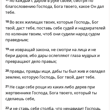
но каждый с даром в руке своей, смотря по
благословению Господа, Бога твоего, какое Он дал
тебе.
18
Во всех жилищах твоих, которые Господь, Бог
твой, даст тебе, поставь себе судей и надзирателей
по коленам твоим, чтоб они судили народ судом
праведным;
19
не извращай закона, не смотри на лица и не
бери даров, ибо дары ослепляют глаза мудрых и
превращают дело правых;
20
правды, правды ищи, дабы ты был жив и овладел
землею, которую Господь, Бог твой, дает тебе.
21
Не сади себе рощи из каких-либо дерев при
жертвеннике Господа, Бога твоего, который ты
сделаешь себе,
22
и не ставь себе столба, что ненавидит Господь