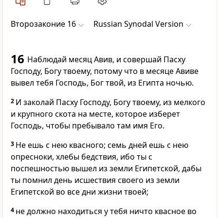
Второзаконие 16
Russian Synodal Version
16
Наблюдай месяц Авив, и совершай Пасху
Господу, Богу твоему, потому что в месяце Авиве
вывел тебя Господь, Бог твой, из Египта ночью.
2
И заколай Пасху Господу, Богу твоему, из мелкого
и крупного скота на месте, которое изберет
Господь, чтобы пребывало там имя Его.
3
Не ешь с нею квасного; семь дней ешь с нею
опресноки, хлебы бедствия, ибо ты с
поспешностью вышел из земли Египетской, дабы
ты помнил день исшествия своего из земли
Египетской во все дни жизни твоей;
4
не должно находиться у тебя ничто квасное во