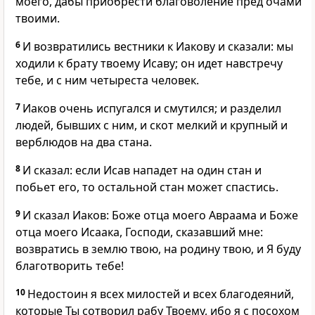
моего, дабы приобрести благоволение пред очами
твоими.
6
И возвратились вестники к Иакову и сказали: мы
ходили к брату твоему Исаву; он идет навстречу
тебе, и с ним четыреста человек.
7
Иаков очень испугался и смутился; и разделил
людей, бывших с ним, и скот мелкий и крупный и
верблюдов на два стана.
8
И сказал: если Исав нападет на один стан и
побьет его, то остальной стан может спастись.
9
И сказал Иаков: Боже отца моего Авраама и Боже
отца моего Исаака, Господи, сказавший мне:
возвратись в землю твою, на родину твою, и Я буду
благотворить тебе!
10
Недостоин я всех милостей и всех благодеяний,
которые Ты сотворил рабу Твоему, ибо я с посохом