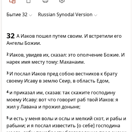
Бытие 32
Russian Synodal Version
32
А Иаков пошел путем своим. И встретили его
Ангелы Божии.
2
Иаков, увидев их, сказал: это ополчение Божие. И
нарек имя месту тому: Маханаим.
3
И послал Иаков пред собою вестников к брату
своему Исаву в землю Сеир, в область Едом,
4
и приказал им, сказав: так скажите господину
моему Исаву: вот что говорит раб твой Иаков: я
жил у Лавана и прожил доныне;
5
и есть у меня волы и ослы и мелкий скот, и рабы и
рабыни; и я послал известить [о себе] господина