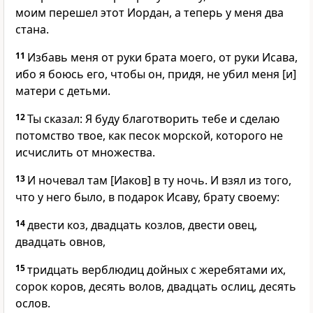
моим перешел этот Иордан, а теперь у меня два
стана.
11
Избавь меня от руки брата моего, от руки Исава,
ибо я боюсь его, чтобы он, придя, не убил меня [и]
матери с детьми.
12
Ты сказал: Я буду благотворить тебе и сделаю
потомство твое, как песок морской, которого не
исчислить от множества.
13
И ночевал там [Иаков] в ту ночь. И взял из того,
что у него было, в подарок Исаву, брату своему:
14
двести коз, двадцать козлов, двести овец,
двадцать овнов,
15
тридцать верблюдиц дойных с жеребятами их,
сорок коров, десять волов, двадцать ослиц, десять
ослов.