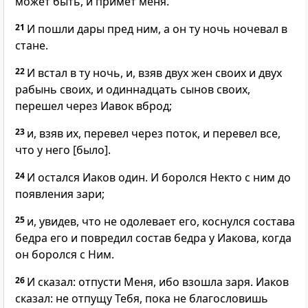
может быть, и примет меня.
21
И пошли дары пред ним, а он ту ночь ночевал в
стане.
22
И встал в ту ночь, и, взяв двух жен своих и двух
рабынь своих, и одиннадцать сынов своих,
перешел через Иавок вброд;
23
и, взяв их, перевел через поток, и перевел все,
что у него [было].
24
И остался Иаков один. И боролся Некто с ним до
появления зари;
25
и, увидев, что не одолевает его, коснулся состава
бедра его и повредил состав бедра у Иакова, когда
он боролся с Ним.
26
И сказал: отпусти Меня, ибо взошла заря. Иаков
сказал: не отпущу Тебя, пока не благословишь