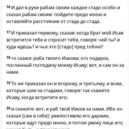
16
И дал в руки рабам своим каждое стадо особо и
сказал рабам своим: пойдите предо мною и
оставляйте расстояние от стада до стада.
17
И приказал первому, сказав: когда брат мой Исав
встретится тебе и спросит тебя, говоря: чей ты? и
куда идешь? и чье это [стадо] пред тобою?
18
то скажи: раба твоего Иакова; это подарок,
посланный господину моему Исаву; вот, и сам он за
нами.
19
То же приказал он и второму, и третьему, и всем,
которые шли за стадами, говоря: так скажите
Исаву, когда встретите его;
20
и скажите: вот, и раб твой Иаков за нами. Ибо он
сказал [сам в себе]: умилостивлю его дарами,
которые идут предо мною, и потом увижу лице его;