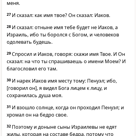
меня.
27
И сказал: как имя твое? Он сказал: Иаков.
28
И сказал: отныне имя тебе будет не Иаков, а
Израиль, ибо ты боролся с Богом, и человеков
одолевать будешь.
29
Спросил и Иаков, говоря: скажи имя Твое. И Он
сказал: на что ты спрашиваешь о имени Моем? И
благословил его там.
30
И нарек Иаков имя месту тому: Пенуэл; ибо,
[говорил он], я видел Бога лицем к лицу, и
сохранилась душа моя.
31
И взошло солнце, когда он проходил Пенуэл; и
хромал он на бедро свое.
32
Поэтому и доныне сыны Израилевы не едят
жилы, которая на составе бедра, потому что