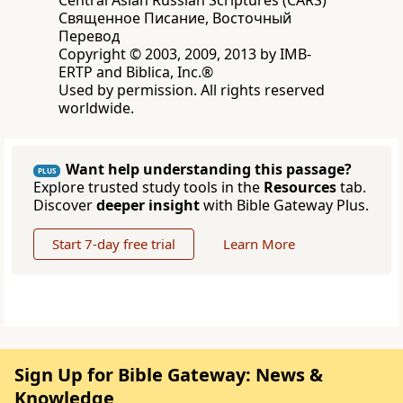
Central Asian Russian Scriptures (CARS)
Священное Писание, Восточный
Перевод
Copyright © 2003, 2009, 2013 by IMB-
ERTP and Biblica, Inc.®
Used by permission. All rights reserved
worldwide.
Want help understanding this passage?
PLUS
Explore trusted study tools in the
Resources
tab.
Discover
deeper insight
with Bible Gateway Plus.
Start 7-day free trial
Learn More
Sign Up for Bible Gateway: News &
Knowledge