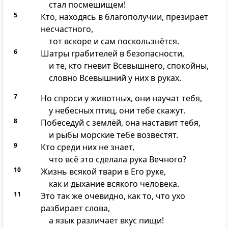
стал посмешищем!
5
Кто, находясь в благополучии, презирает
несчастного,
тот вскоре и сам поскользнётся.
6
Шатры грабителей в безопасности,
и те, кто гневит Всевышнего, спокойны,
словно Всевышний у них в руках.
7
Но спроси у животных, они научат тебя,
у небесных птиц, они тебе скажут.
8
Побеседуй с землёй, она наставит тебя,
и рыбы морские тебе возвестят.
9
Кто среди них не знает,
что всё это сделала рука Вечного?
10
Жизнь всякой твари в Его руке,
как и дыхание всякого человека.
11
Это так же очевидно, как то, что ухо
разбирает слова,
а язык различает вкус пищи!