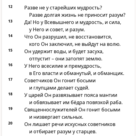
12
Разве не у старейших мудрость?
Разве долгая жизнь не приносит разум?
13
Да! Но у Всевышнего и мудрость, и сила,
у Него и совет, и разум.
14
Что Он разрушил, не восстановится,
кого Он заключил, не выйдут на волю.
15
Он удержит воды, и будет засуха,
отпустит – они затопят землю.
16
У Него всесилие и премудрость,
в Его власти и обманутый, и обманщик.
17
Советчиков Он гонит босыми
и глупцами делает судей.
18
У царей Он развязывает пояса мантии
и обвязывает им бёдра повязкой раба.
19
Священнослужителей Он гонит босыми
и низвергает сильных.
20
Он лишает речи искусных советников
и отбирает разум у старцев.