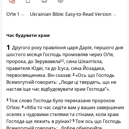
Оґія 1
Ukrainian Bible: Easy-to-Read Version
Час будувати храм
1
Другого року правління царя Дарія, першого дня
шостого місяця Господь промовляв через Оґія,
пророка, до Зерувавела
[
a
]
, сина Шеалтієла,
правителя Юдеї, та до Ісуса, сина Йозадака,
первосвященика. Він сказав:
2
«Ось що Господь
Всемогутній говорить: „Люди ці твердять, що не
настав іще час відбудовувати храм Господа”».
3
Тож слово Господа було переказане пророком
Оґією:
4
«Хіба то час сидіти вам у ваших завершених
оселях з чудовими стелями та стінами, коли храм
Господа ще лежить в руїнах?
5
Тож ось що Господь
Всемогутній говорить: „Добре обміркуйте