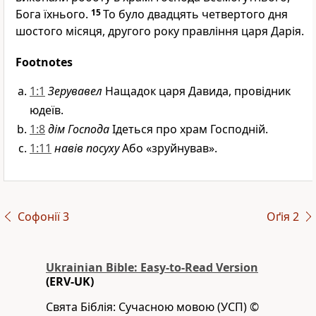
Бога їхнього.
15
То було двадцять четвертого дня
шостого місяця, другого року правління царя Дарія.
Footnotes
1:1
Зерувавел
Нащадок царя Давида, провідник
юдеїв.
1:8
дім Господа
Ідеться про храм Господній.
1:11
навів посуху
Або «зруйнував».
Софонії 3
Оґія 2
Ukrainian Bible: Easy-to-Read Version
(ERV-UK)
Свята Біблія: Сучасною мовою (УСП) ©