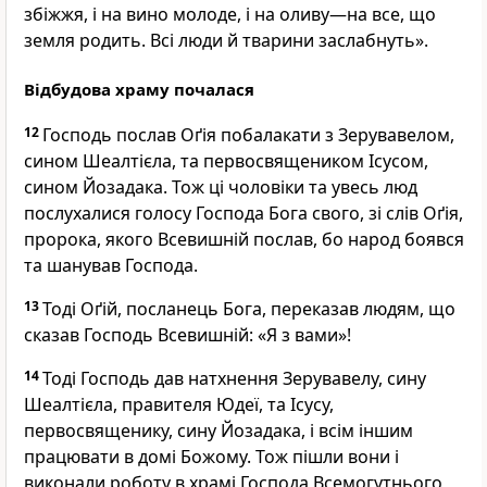
збіжжя, і на вино молоде, і на оливу—на все, що
земля родить. Всі люди й тварини заслабнуть».
Відбудова храму почалася
12
Господь послав Оґія побалакати з Зерувавелом,
сином Шеалтієла, та первосвящеником Ісусом,
сином Йозадака. Тож ці чоловіки та увесь люд
послухалися голосу Господа Бога свого, зі слів Оґія,
пророка, якого Всевишній послав, бо народ боявся
та шанував Господа.
13
Тоді Оґій, посланець Бога, переказав людям, що
сказав Господь Всевишній: «Я з вами»!
14
Тоді Господь дав натхнення Зерувавелу, сину
Шеалтієла, правителя Юдеї, та Ісусу,
первосвященику, сину Йозадака, і всім іншим
працювати в домі Божому. Тож пішли вони і
виконали роботу в храмі Господа Всемогутнього,