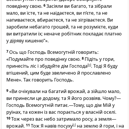
поведінку свою.
6
Засіяли ви багато, та зібрали
мало, ви їсте, та не наїдаєтеся, ви п’єте, та не
напиваєтеся, вбираєтеся, та не зігріваєтеся. Ви
заробили небагато грошей, та не розумієте, куди
ви витратили їх; неначе робітник покладає платню
у діряву кишеню”».
7
Ось що Господь Всемогутній говорить:
«Подумайте про поведінку свою.
8
Підіть у гори,
принесіть ліс і збудуйте дім Господа
[
b
]
. Тоді Я буду
втішений, цим буде звеличено й прославлено
Мене». Так говорить Господь.
9
«Ви очікували на багатий врожай, а зійшло мало,
ви принесли це додому, та Я його розвіяв. Чому?—
Господь Всемогутній питає.—Тому, що дім Мій у
руїнах, та кожен із вас порається у власній оселі.
10
Тож через вас небо затримало росу, а земля—
врожай.
11
Тож Я навів посуху
[
c
]
на землю й гори, і на