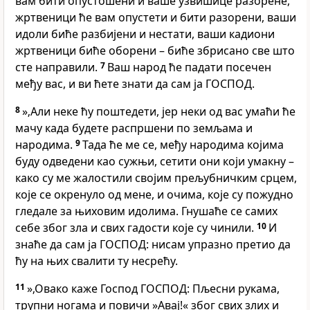
вам бити опустошени и ваше узвишице разорене,
жртвеници ће вам опустети и бити разорени, ваши
идоли биће разбијени и нестати, ваши кадиони
жртвеници биће оборени – биће збрисано све што
сте направили.
7
Ваш народ ће падати посечен
међу вас, и ви ћете знати да сам ја ГОСПОД.
8
»‚Али неке ћу поштедети, јер неки од вас умаћи ће
мачу када будете распршени по земљама и
народима.
9
Тада ће ме се, међу народима којима
буду одведени као сужњи, сетити они који умакну –
како су ме жалостили својим прељубничким срцем,
које се окренуло од мене, и очима, које су пожудно
гледале за њиховим идолима. Гнушаће се самих
себе због зла и свих гадости које су чинили.
10
И
знаће да сам ја ГОСПОД: нисам упразно претио да
ћу на њих свалити ту несрећу.
11
»‚Овако каже Господ ГОСПОД: Пљесни рукама,
трупни ногама и повичи »Авај!« због свих злих и