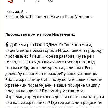
Језекиљ 6
Serbian New Testament: Easy-to-Read Version
Пророштво против гора Израелових
6
Дође ми реч ГОСПОДЊА:
2
»Сине човечији,
окрени лице према горама Израеловим и пророкуј
против њих.
3
Реци: ‚Горе Израелове, чујте реч
Господа ГОСПОДА. Овако каже Господ ГОСПОД
горама и брдима, клисурама и долинама: Ево,
довешћу на вас мач и разорићу ваше узвишице.
4
Ваши жртвеници биће порушени и ваши кадиони
жртвеници поразбијани, а ваше побијене бацићу
пред ваше идоле.
5
Положићу мртва тела
Израелаца пред њихове идоле и кости вам расејати
око ваших жртвеника.
6
Где год живели, градови ће