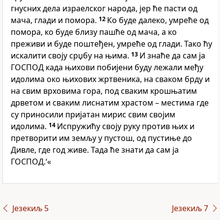
гнусних дела израелског народа, јер ће пасти од
мача, глади и помора.
12
Ко буде далеко, умреће од
помора, ко буде близу пашће од мача, а ко
преживи и буде поштеђен, умреће од глади. Тако ћу
искалити своју срџбу на њима.
13
И знаће да сам ја
ГОСПОД када њихови побијени буду лежали међу
идолима око њихових жртвеника, на сваком брду и
на свим врховима гора, под сваким крошњатим
дрветом и сваким лиснатим храстом – местима где
су приносили пријатан мирис свим својим
идолима.
14
Испружићу своју руку против њих и
претворити им земљу у пустош, од пустиње до
Дивле, где год живе. Тада ће знати да сам ја
ГОСПОД.‘«
Језекиљ 5
Језекиљ 7