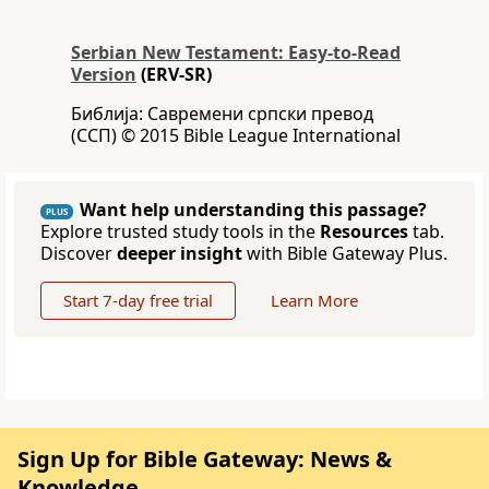
Serbian New Testament: Easy-to-Read
Version
(ERV-SR)
Библија: Савремени српски превод
(ССП) © 2015 Bible League International
Want help understanding this passage?
PLUS
Explore trusted study tools in the
Resources
tab.
Discover
deeper insight
with Bible Gateway Plus.
Start 7-day free trial
Learn More
Sign Up for Bible Gateway: News &
Knowledge