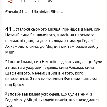
Єремія 41
Ukrainian Bible
41
І сталося сьомого місяця, прийшов Ізмаїл, син
Нетанії, сина Елішамового, з насіння царського, і
вельможі царя, та десять люда з ним, до Ґедалії,
Ахікамового сина, до Міцпи, і їли там разом хліб у
Міцпі.
2
І встав Ізмаїл, син Нетаніїн, і десять люда, що були
з ним, та й ударили Ґедалію, сина Ахікама, сина
Шафанового, мечем! І вбив він того, кого
вавилонський цар настановив був начальником
над Краєм...
3
І повбивав Ізмаїл усіх юдеїв, що були з ним, з
Ґедалією, у Міцпі, і халдеїв вояків, що знаходилися
там.