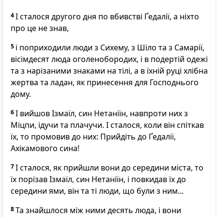
4
І сталося другого дня по вбивстві Ґедалії, а ніхто
про це не знав,
5
і поприходили люди з Сихему, з Шіло та з Самарії,
вісімдесят люда оголенобородих, і в подертій одежі
та з нарізаними знаками на тілі, а в їхній руці хлібна
жертва та ладан, як принесення для Господнього
дому.
6
І вийшов Ізмаїл, син Нетаніїн, навпроти них з
Міцпи, ідучи та плачучи. І сталося, коли він спіткав
їх, то промовив до них: Прийдіть до Ґедалії,
Ахікамового сина!
7
І сталося, як прийшли вони до середини міста, то
їх порізав Ізмаїл, син Нетаніїн, і повкидав їх до
середини ями, він та ті люди, що були з ним...
8
Та знайшлося між ними десять люда, і вони