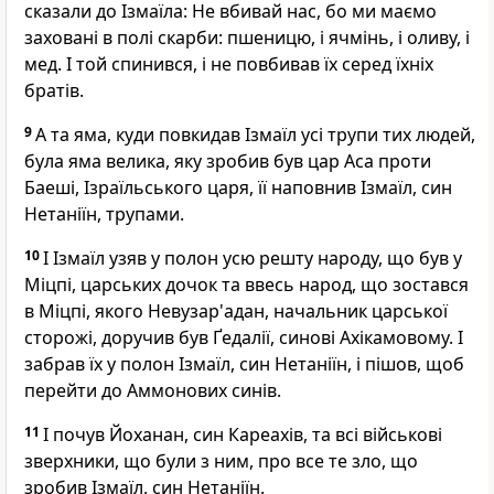
сказали до Ізмаїла: Не вбивай нас, бо ми маємо
заховані в полі скарби: пшеницю, і ячмінь, і оливу, і
мед. І той спинився, і не повбивав їх серед їхніх
братів.
9
А та яма, куди повкидав Ізмаїл усі трупи тих людей,
була яма велика, яку зробив був цар Аса проти
Баеші, Ізраїльського царя, її наповнив Ізмаїл, син
Нетаніїн, трупами.
10
І Ізмаїл узяв у полон усю решту народу, що був у
Міцпі, царських дочок та ввесь народ, що зостався
в Міцпі, якого Невузар'адан, начальник царської
сторожі, доручив був Ґедалії, синові Ахікамовому. І
забрав їх у полон Ізмаїл, син Нетаніїн, і пішов, щоб
перейти до Аммонових синів.
11
І почув Йоханан, син Кареахів, та всі військові
зверхники, що були з ним, про все те зло, що
зробив Ізмаїл, син Нетаніїн.