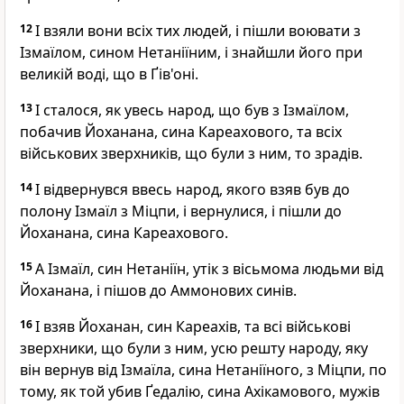
12
І взяли вони всіх тих людей, і пішли воювати з
Ізмаїлом, сином Нетаніїним, і знайшли його при
великій воді, що в Ґів'оні.
13
І сталося, як увесь народ, що був з Ізмаїлом,
побачив Йоханана, сина Кареахового, та всіх
військових зверхників, що були з ним, то зрадів.
14
І відвернувся ввесь народ, якого взяв був до
полону Ізмаїл з Міцпи, і вернулися, і пішли до
Йоханана, сина Кареахового.
15
А Ізмаїл, син Нетаніїн, утік з вісьмома людьми від
Йоханана, і пішов до Аммонових синів.
16
І взяв Йоханан, син Кареахів, та всі військові
зверхники, що були з ним, усю решту народу, яку
він вернув від Ізмаїла, сина Нетаніїного, з Міцпи, по
тому, як той убив Ґедалію, сина Ахікамового, мужів