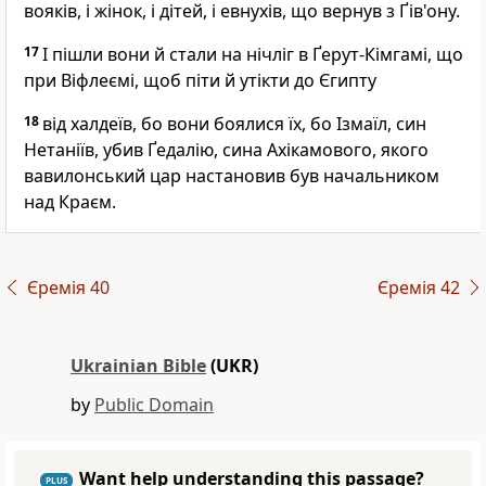
вояків, і жінок, і дітей, і евнухів, що вернув з Ґів'ону.
17
І пішли вони й стали на нічліг в Ґерут-Кімгамі, що
при Віфлеємі, щоб піти й утікти до Єгипту
18
від халдеїв, бо вони боялися їх, бо Ізмаїл, син
Нетаніїв, убив Ґедалію, сина Ахікамового, якого
вавилонський цар настановив був начальником
над Краєм.
Єремія 40
Єремія 42
Ukrainian Bible
(UKR)
by
Public Domain
Want help understanding this passage?
PLUS