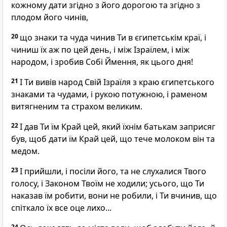
кожному дати згідно з його дорогою та згідно з
плодом його чинів,
20
що знаки та чуда чинив Ти в єгипетськім краї, і
чиниш їх аж по цей день, і між Ізраїлем, і між
народом, і зробив Собі Ймення, як цього дня!
21
І Ти вивів народ Свій Ізраїля з краю єгипетського
знаками та чудами, і рукою потужною, і раменом
витягненим та страхом великим.
22
І дав Ти їм Край цей, який їхнім батькам заприсяг
був, щоб дати їм Край цей, що тече молоком він та
медом.
23
І прийшли, і посіли його, та не слухалися Твого
голосу, і Законом Твоїм не ходили; усього, що Ти
наказав їм робити, вони не робили, і Ти вчинив, що
спіткало їх все оце лихо...
24