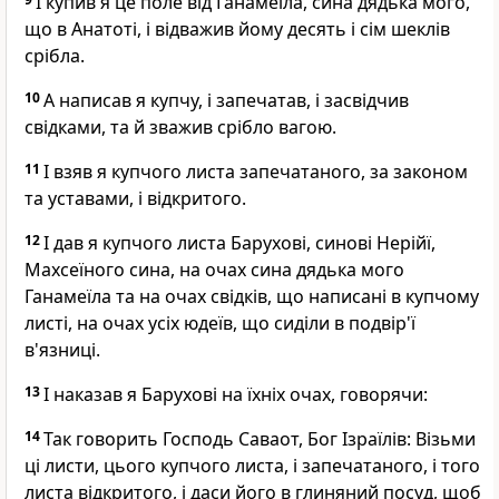
І купив я це поле від Ганамеїла, сина дядька мого,
що в Анатоті, і відважив йому десять і сім шеклів
срібла.
10
А написав я купчу, і запечатав, і засвідчив
свідками, та й зважив срібло вагою.
11
І взяв я купчого листа запечатаного, за законом
та уставами, і відкритого.
12
І дав я купчого листа Барухові, синові Нерійї,
Махсеїного сина, на очах сина дядька мого
Ганамеїла та на очах свідків, що написані в купчому
листі, на очах усіх юдеїв, що сиділи в подвір'ї
в'язниці.
13
І наказав я Барухові на їхніх очах, говорячи:
14
Так говорить Господь Саваот, Бог Ізраїлів: Візьми
ці листи, цього купчого листа, і запечатаного, і того
листа відкритого, і даси його в глиняний посуд, щоб