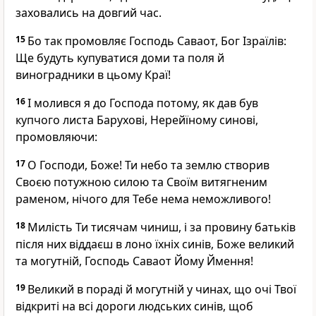
заховались на довгий час.
15
Бо так промовляє Господь Саваот, Бог Ізраїлів:
Ще будуть купуватися доми та поля й
виноградники в цьому Краї!
16
І молився я до Господа потому, як дав був
купчого листа Барухові, Нерейїному синові,
промовляючи:
17
О Господи, Боже! Ти небо та землю створив
Своєю потужною силою та Своїм витягненим
раменом, нічого для Тебе нема неможливого!
18
Милість Ти тисячам чиниш, і за провину батьків
після них віддаєш в лоно їхніх синів, Боже великий
та могутній, Господь Саваот Йому Ймення!
19
Великий в пораді й могутній у чинах, що очі Твої
відкриті на всі дороги людських синів, щоб