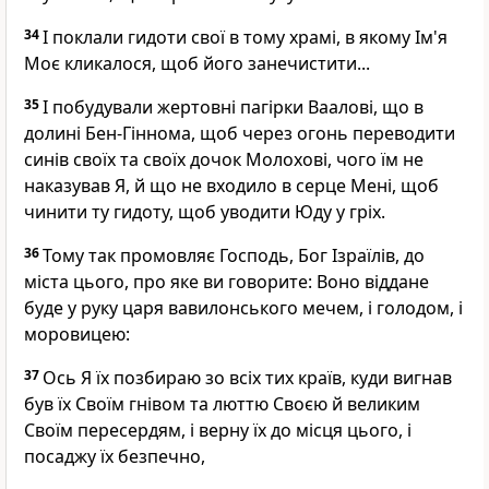
34
І поклали гидоти свої в тому храмі, в якому Ім'я
Моє кликалося, щоб його занечистити...
35
І побудували жертовні пагірки Ваалові, що в
долині Бен-Гіннома, щоб через огонь переводити
синів своїх та своїх дочок Молохові, чого їм не
наказував Я, й що не входило в серце Мені, щоб
чинити ту гидоту, щоб уводити Юду у гріх.
36
Тому так промовляє Господь, Бог Ізраїлів, до
міста цього, про яке ви говорите: Воно віддане
буде у руку царя вавилонського мечем, і голодом, і
моровицею:
37
Ось Я їх позбираю зо всіх тих країв, куди вигнав
був їх Своїм гнівом та люттю Своєю й великим
Своїм пересердям, і верну їх до місця цього, і
посаджу їх безпечно,