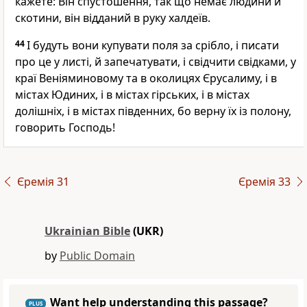
кажете: Він спустошення, так що немає людини й
скотини, він відданий в руку халдеїв.
44
І будуть вони купувати поля за срібло, і писати
про це у листі, й запечатувати, і свідчити свідками, у
краї Веніяминовому та в околицях Єрусалиму, і в
містах Юдиних, і в містах гірських, і в містах
долішніх, і в містах південних, бо верну їх із полону,
говорить Господь!
Єремія 31
Єремія 33
Ukrainian Bible
(UKR)
by
Public Domain
Want help understanding this passage?
PLUS