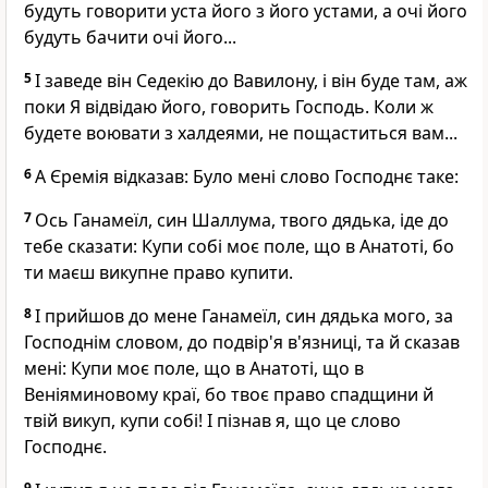
будуть говорити уста його з його устами, а очі його
будуть бачити очі його...
5
І заведе він Седекію до Вавилону, і він буде там, аж
поки Я відвідаю його, говорить Господь. Коли ж
будете воювати з халдеями, не пощаститься вам...
6
А Єремія відказав: Було мені слово Господнє таке:
7
Ось Ганамеїл, син Шаллума, твого дядька, іде до
тебе сказати: Купи собі моє поле, що в Анатоті, бо
ти маєш викупне право купити.
8
І прийшов до мене Ганамеїл, син дядька мого, за
Господнім словом, до подвір'я в'язниці, та й сказав
мені: Купи моє поле, що в Анатоті, що в
Веніяминовому краї, бо твоє право спадщини й
твій викуп, купи собі! І пізнав я, що це слово
Господнє.
9