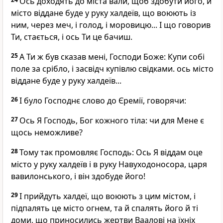
Ось доходять до міста вали, щоб здобути його, й
місто віддане буде у руку халдеїв, що воюють із
ним, через меч, і голод, і моровицю... І що говорив
Ти, стається, і ось Ти це бачиш.
25
А Ти ж був сказав мені, Господи Боже: Купи собі
поле за срібло, і засвідч купівлю свідками. ось місто
віддане буде у руку халдеїв...
26
І було Господнє слово до Єремії, говорячи:
27
Ось Я Господь, Бог кожного тіла: чи для Мене є
щось неможливе?
28
Тому так промовляє Господь: Ось Я віддам оце
місто у руку халдеїв і в руку Навуходоносора, царя
вавилонського, і він здобуде його!
29
І прийдуть халдеї, що воюють з цим містом, і
підпалять це місто огнем, та й спалять його й ті
доми, що приносились жертви Ваалові на їхніх