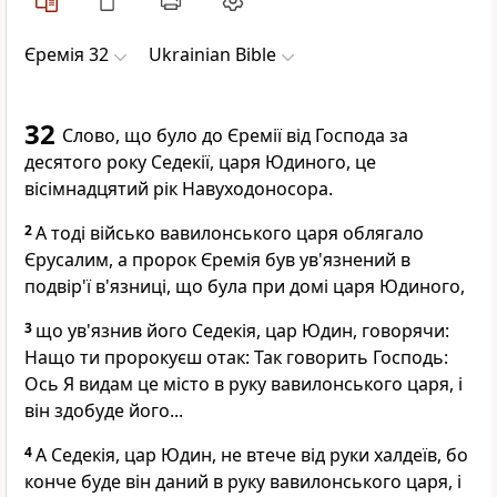
Єремія 32
Ukrainian Bible
32
Слово, що було до Єремії від Господа за
десятого року Седекії, царя Юдиного, це
вісімнадцятий рік Навуходоносора.
2
А тоді військо вавилонського царя облягало
Єрусалим, а пророк Єремія був ув'язнений в
подвір'ї в'язниці, що була при домі царя Юдиного,
3
що ув'язнив його Седекія, цар Юдин, говорячи:
Нащо ти пророкуєш отак: Так говорить Господь:
Ось Я видам це місто в руку вавилонського царя, і
він здобуде його...
4
А Седекія, цар Юдин, не втече від руки халдеїв, бо
конче буде він даний в руку вавилонського царя, і