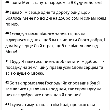
38
і вони Мені стануть народом, а Я буду їм Богом!
39
І дам Я їм серце одне та дорогу одну, щоб
боялись Мене по всі дні на добро собі й синам їхнім
по них.
40
І складу з ними вічного заповіта, що не
відвернуся від них, щоб їм не чинити Свого добра, і
дам їм у серце Свій страх, щоб не відступали від
Мене!
41
І буду Я тішитись ними, щоб чинити їм добро, і їх
посаджу на землі цій у правді усім Своїм серцем та
всією душею Своєю.
42
Бо так промовляє Господь: Як спровадив був Я
все велике це зло на народ цей, так спроваджу на
них все добро, яке провіщав Я про них!
43
І купуватимуть поле в цім Краї, про якого ви