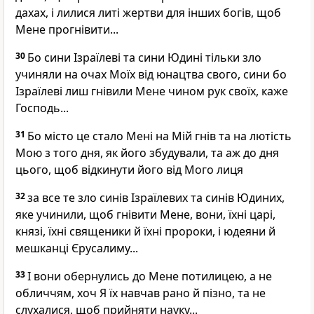
дахах, і лилися литі жертви для інших богів, щоб
Мене прогнівити...
30
Бо сини Ізраїлеві та сини Юдині тільки зло
учиняли на очах Моїх від юнацтва свого, сини бо
Ізраїлеві лиш гнівили Мене чином рук своїх, каже
Господь...
31
Бо місто це стало Мені на Мій гнів та на лютість
Мою з того дня, як його збудували, та аж до дня
цього, щоб відкинути його від Мого лиця
32
за все те зло синів Ізраїлевих та синів Юдиних,
яке учинили, щоб гнівити Мене, вони, їхні царі,
князі, їхні священики й їхні пророки, і юдеяни й
мешканці Єрусалиму...
33
І вони обернулись до Мене потилицею, а не
обличчям, хоч Я їх навчав рано й пізно, та не
слухалися, щоб прийняти науку...