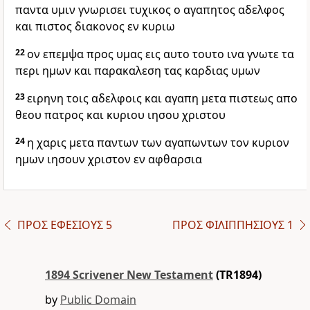
παντα υμιν γνωρισει τυχικος ο αγαπητος αδελφος
και πιστος διακονος εν κυριω
22
ον επεμψα προς υμας εις αυτο τουτο ινα γνωτε τα
περι ημων και παρακαλεση τας καρδιας υμων
23
ειρηνη τοις αδελφοις και αγαπη μετα πιστεως απο
θεου πατρος και κυριου ιησου χριστου
24
η χαρις μετα παντων των αγαπωντων τον κυριον
ημων ιησουν χριστον εν αφθαρσια
ΠΡΟΣ ΕΦΕΣΙΟΥΣ 5
ΠΡΟΣ ΦΙΛΙΠΠΗΣΙΟΥΣ 1
1894 Scrivener New Testament
(TR1894)
by
Public Domain