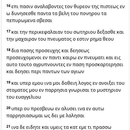
16
επι πασιν αναλαβοντες τον θυρεον της πιστεως εν
ω δυνησεσθε παντα τα βελη του πονηρου τα
πεπυρωμενα σβεσαι
17
και την περικεφαλαιαν του σωτηριου δεξασθε και
την μαχαιραν του πνευματος ο εστιν ρημα θεου
18
δια πασης προσευχης και δεησεως
προσευχομενοι εν παντι καιρω εν πνευματι και εις
αυτο τουτο αγρυπνουντες εν παση προσκαρτερησει
και δεησει περι παντων των αγιων
19
και υπερ εμου ινα μοι δοθειη λογος εν ανοιξει του
στοματος μου εν παρρησια γνωρισαι το μυστηριον
του ευαγγελιου
20
υπερ ου πρεσβευω εν αλυσει ινα εν αυτω
παρρησιασωμαι ως δει με λαλησαι
21
ινα δε ειδητε και υμεις τα κατ εμε τι πρασσω