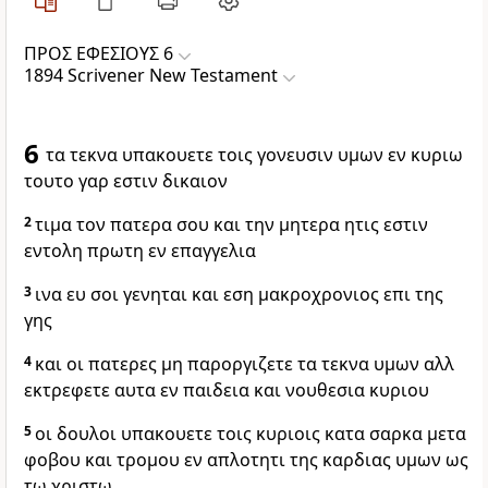
ΠΡΟΣ ΕΦΕΣΙΟΥΣ 6
1894 Scrivener New Testament
6
τα τεκνα υπακουετε τοις γονευσιν υμων εν κυριω
τουτο γαρ εστιν δικαιον
2
τιμα τον πατερα σου και την μητερα ητις εστιν
εντολη πρωτη εν επαγγελια
3
ινα ευ σοι γενηται και εση μακροχρονιος επι της
γης
4
και οι πατερες μη παροργιζετε τα τεκνα υμων αλλ
εκτρεφετε αυτα εν παιδεια και νουθεσια κυριου
5
οι δουλοι υπακουετε τοις κυριοις κατα σαρκα μετα
φοβου και τρομου εν απλοτητι της καρδιας υμων ως
τω χριστω