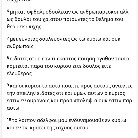
6
μη κατ οφθαλμοδουλειαν ως ανθρωπαρεσκοι αλλ
ως δουλοι του χριστου ποιουντες το θελημα του
θεου εκ ψυχης
7
μετ ευνοιας δουλευοντες ως τω κυριω και ουκ
ανθρωποις
8
ειδοτες οτι ο εαν τι εκαστος ποιηση αγαθον τουτο
κομιειται παρα του κυριου ειτε δουλος ειτε
ελευθερος
9
και οι κυριοι τα αυτα ποιειτε προς αυτους ανιεντες
την απειλην ειδοτες οτι και υμων αυτων ο κυριος
εστιν εν ουρανοις και προσωποληψια ουκ εστιν παρ
αυτω
10
το λοιπον αδελφοι μου ενδυναμουσθε εν κυριω
και εν τω κρατει της ισχυος αυτου