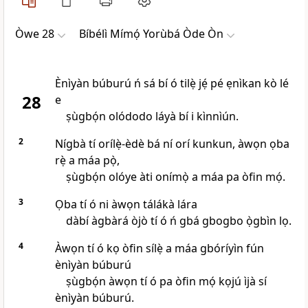
Òwe 28
Bíbélì Mímọ́ Yorùbá Òde Òn
Ènìyàn búburú ń sá bí ó tilẹ̀ jẹ́ pé ẹnìkan kò lé
28
e
ṣùgbọ́n olódodo láyà bí i kìnnìún.
2
Nígbà tí orílẹ̀-èdè bá ní orí kunkun, àwọn ọba
rẹ̀ a máa pọ̀,
ṣùgbọ́n olóye àti onímọ̀ a máa pa òfin mọ́.
3
Ọba tí ó ni àwọn tálákà lára
dàbí àgbàrá òjò tí ó ń gbá gbogbo ọ̀gbìn lọ.
4
Àwọn tí ó kọ òfin sílẹ̀ a máa gbóríyìn fún
ènìyàn búburú
ṣùgbọ́n àwọn tí ó pa òfin mọ́ kọjú ìjà sí
ènìyàn búburú.