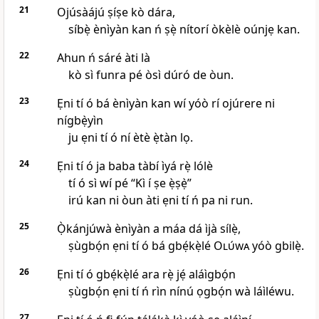
21
Ojúsàájú ṣíṣe kò dára,
síbẹ̀ ènìyàn kan ń ṣẹ̀ nítorí òkèlè oúnjẹ kan.
22
Ahun ń sáré àti là
kò sì funra pé òsì dúró de òun.
23
Ẹni tí ó bá ènìyàn kan wí yóò rí ojúrere ni
nígbẹ̀yìn
ju ẹni tí ó ní ètè ẹ̀tàn lọ.
24
Ẹni tí ó ja baba tàbí ìyá rẹ̀ lólè
tí ó sì wí pé “Kì í ṣe ẹ̀ṣẹ̀”
irú kan ni òun àti ẹni tí ń pa ni run.
25
Ọ̀kánjúwà ènìyàn a máa dá ìjà sílẹ̀,
ṣùgbọ́n ẹni tí ó bá gbẹ́kẹ̀lé
Olúwa
yóò gbilẹ̀.
26
Ẹni tí ó gbẹ́kẹ̀lé ara rẹ̀ jẹ́ aláìgbọ́n
ṣùgbọ́n ẹni tí ń rìn nínú ọgbọ́n wà láìléwu.
27