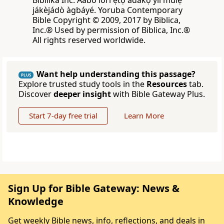
Bíbílíkà Inc. Ààbò lórí ẹ̀tọ́ àdàkọ yìí múlẹ̀
jákèjádò àgbáyé. Yoruba Contemporary
Bible Copyright © 2009, 2017 by Biblica,
Inc.® Used by permission of Biblica, Inc.®
All rights reserved worldwide.
Want help understanding this passage?
PLUS
Explore trusted study tools in the
Resources
tab.
Discover
deeper insight
with Bible Gateway Plus.
Start 7-day free trial
Learn More
Sign Up for Bible Gateway: News &
Knowledge
Get weekly Bible news, info, reflections, and deals in