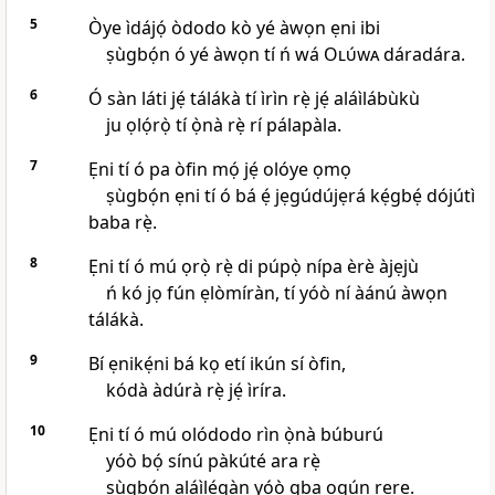
5
Òye ìdájọ́ òdodo kò yé àwọn ẹni ibi
ṣùgbọ́n ó yé àwọn tí ń wá
Olúwa
dáradára.
6
Ó sàn láti jẹ́ tálákà tí ìrìn rẹ̀ jẹ́ aláìlábùkù
ju ọlọ́rọ̀ tí ọ̀nà rẹ̀ rí pálapàla.
7
Ẹni tí ó pa òfin mọ́ jẹ́ olóye ọmọ
ṣùgbọ́n ẹni tí ó bá ẹ́ jẹgúdújẹrá kẹ́gbẹ́ dójútì
baba rẹ̀.
8
Ẹni tí ó mú ọrọ̀ rẹ̀ di púpọ̀ nípa èrè àjẹjù
ń kó jọ fún ẹlòmíràn, tí yóò ní àánú àwọn
tálákà.
9
Bí ẹnikẹ́ni bá kọ etí ikún sí òfin,
kódà àdúrà rẹ̀ jẹ́ ìríra.
10
Ẹni tí ó mú olódodo rìn ọ̀nà búburú
yóò bọ́ sínú pàkúté ara rẹ̀
ṣùgbọ́n aláìlẹ́gàn yóò gba ogún rere.