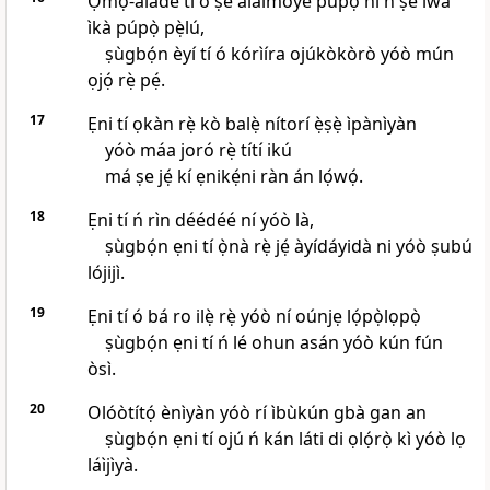
Ọmọ-aládé tí ó ṣe aláìmòye púpọ̀ ní ń ṣe ìwà
ìkà púpọ̀ pẹ̀lú,
ṣùgbọ́n èyí tí ó kórìíra ojúkòkòrò yóò mún
ọjọ́ rẹ̀ pẹ́.
17
Ẹni tí ọkàn rẹ̀ kò balẹ̀ nítorí ẹ̀ṣẹ̀ ìpànìyàn
yóò máa joró rẹ̀ títí ikú
má ṣe jẹ́ kí ẹnikẹ́ni ràn án lọ́wọ́.
18
Ẹni tí ń rìn déédéé ní yóò là,
ṣùgbọ́n ẹni tí ọ̀nà rẹ̀ jẹ́ àyídáyidà ni yóò ṣubú
lójijì.
19
Ẹni tí ó bá ro ilẹ̀ rẹ̀ yóò ní oúnjẹ lọ́pọ̀lọpọ̀
ṣùgbọ́n ẹni tí ń lé ohun asán yóò kún fún
òsì.
20
Olóòtítọ́ ènìyàn yóò rí ìbùkún gbà gan an
ṣùgbọ́n ẹni tí ojú ń kán láti di ọlọ́rọ̀ kì yóò lọ
láìjìyà.