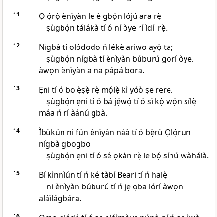
11
Ọlọ́rọ̀ ènìyàn le è gbọ́n lójú ara rẹ̀
ṣùgbọ́n tálákà tí ó ní òye rí ìdí, rẹ̀.
12
Nígbà tí olódodo ń lékè ariwo ayọ̀ ta;
ṣùgbọ́n nígbà tí ènìyàn búburú gorí òye,
àwọn ènìyàn a na pápá bora.
13
Ẹni tí ó bo ẹ̀ṣẹ̀ rẹ̀ mọ́lẹ̀ kì yóò ṣe rere,
ṣùgbọ́n ẹni tí ó bá jẹ́wọ́ tí ó sì kọ̀ wọ́n sílẹ̀
máa ń rí àánú gbà.
14
Ìbùkún ni fún ènìyàn náà tí ó bẹ̀rù Ọlọ́run
nígbà gbogbo
ṣùgbọ́n ẹni tí ó sé ọkàn rẹ̀ le bọ́ sínú wàhálà.
15
Bí kìnnìún tí ń ké tàbí Beari tí ń halẹ̀
ni ènìyàn búburú tí ń jẹ ọba lórí àwọn
aláìlágbára.
16