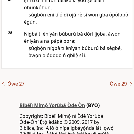
Ẹni tí ó ń fi fún tálákà kì yóò ṣe aláìní
ohunkóhun,
ṣùgbọ́n ẹni tí ó di ojú rẹ̀ sí wọn gba ọ̀pọ̀lọpọ̀
ègún.
28
Nígbà tí ènìyàn búburú bá dórí ìjọba, àwọn
ènìyàn a na pápá bora;
ṣùgbọ́n nígbà tí ènìyàn búburú bá ṣègbé,
àwọn olódodo ń gbilẹ̀ sí i.
Òwe 27
Òwe 29
Bíbélì Mímọ́ Yorùbá Òde Òn
(BYO)
Copyright: Bíbélì Mímọ́ ní Èdè Yorùbá
Òde-Òní Ẹ̀tọ́ àdàkọ © 2009, 2017 by
Biblica, Inc. A lò ó nípa ìgbàyọ̀ǹda láti ọwọ́