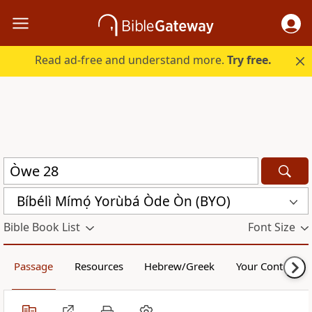
Read ad-free and understand more.
Try free.
Bíbélì Mímọ́ Yorùbá Òde Òn (BYO)
Bible Book List
Font Size
Passage
Resources
Hebrew/Greek
Your Content