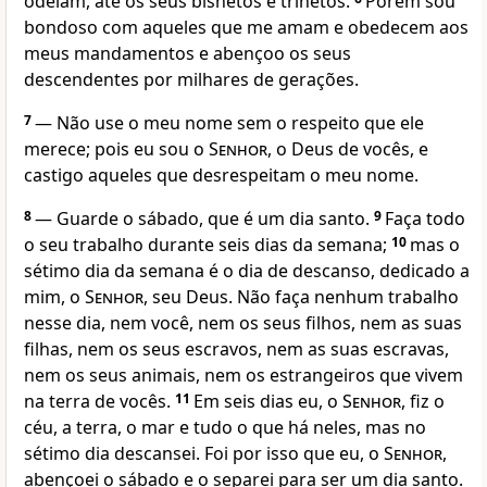
odeiam, até os seus bisnetos e trinetos.
Porém sou
bondoso com aqueles que me amam e obedecem aos
meus mandamentos e abençoo os seus
descendentes por milhares de gerações.
7
— Não use o meu nome sem o respeito que ele
merece; pois eu sou o
Senhor
, o Deus de vocês, e
castigo aqueles que desrespeitam o meu nome.
8
— Guarde o sábado, que é um dia santo.
9
Faça todo
o seu trabalho durante seis dias da semana;
10
mas o
sétimo dia da semana é o dia de descanso, dedicado a
mim, o
Senhor
, seu Deus. Não faça nenhum trabalho
nesse dia, nem você, nem os seus filhos, nem as suas
filhas, nem os seus escravos, nem as suas escravas,
nem os seus animais, nem os estrangeiros que vivem
na terra de vocês.
11
Em seis dias eu, o
Senhor
, fiz o
céu, a terra, o mar e tudo o que há neles, mas no
sétimo dia descansei. Foi por isso que eu, o
Senhor
,
abençoei o sábado e o separei para ser um dia santo.