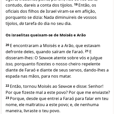
contudo, dareis a conta dos tijolos.
19
Então, os
oficiais dos filhos de Israel viram-se em aflição,
porquanto se dizia: Nada diminuireis de vossos
tijolos,
da
tarefa do dia no seu dia.
Os israelitas queixam-se de Moisés e Arão
20
E encontraram a Moisés e a Arão, que estavam
defronte deles, quando saíram de Faraó.
21
E
disseram-lhes: O
Senhor
atente sobre vós e julgue
isso,
porquanto fizestes o nosso cheiro repelente
diante de Faraó e diante de seus servos, dando-lhes a
espada nas mãos, para nos matar.
22
Então, tornou Moisés ao
Senhor
e disse: Senhor!
Por que fizeste mal a este povo? Por que me enviaste?
23
Porque, desde que entrei a Faraó para falar em teu
nome, ele maltratou a este povo; e, de nenhuma
maneira, livraste o teu povo.