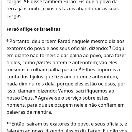
cargas.
5
E disse também Faraó: Eis que o povo da
terra já
é
muito, e vós os fazeis abandonar as suas
cargas.
Faraó aflige os israelitas
6
Portanto, deu ordem Faraó naquele mesmo dia aos
exatores do povo e aos seus oficiais, dizendo:
7
Daqui
em diante não torneis a dar palha ao povo, para fazer
tijolos, como
fizestes
ontem e anteontem; vão eles
mesmos e colham palha para si.
8
E lhes imporeis a
conta dos tijolos que fizeram ontem e anteontem;
nada diminuireis dela, porque eles estão ociosos; por
isso, clamam, dizendo: Vamos, sacrifiquemos ao
nosso Deus.
9
Agrave-se o serviço sobre estes
homens, para que se ocupem nele e não confiem em
palavras de mentira.
10
Então, saíram os exatores do povo, e seus oficiais, e
falaram ao povo, dizendo: Assim diz Faraó: Eu não vos