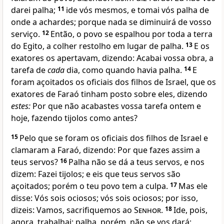
darei palha;
11
ide vós mesmos, e tomai vós palha de
onde a achardes; porque nada se diminuirá de vosso
serviço.
12
Então, o povo se espalhou por toda a terra
do Egito, a colher restolho em lugar de palha.
13
E os
exatores os apertavam, dizendo: Acabai vossa obra, a
tarefa de
cada
dia, como quando havia palha.
14
E
foram açoitados os oficiais dos filhos de Israel, que os
exatores de Faraó tinham posto sobre eles, dizendo
estes:
Por que não acabastes vossa tarefa ontem e
hoje, fazendo tijolos como antes?
15
Pelo que se foram os oficiais dos filhos de Israel e
clamaram a Faraó, dizendo: Por que fazes assim a
teus servos?
16
Palha não se dá a teus servos, e nos
dizem: Fazei tijolos; e eis que teus servos são
açoitados; porém o teu povo tem a culpa.
17
Mas ele
disse: Vós sois ociosos; vós sois ociosos; por isso,
dizeis: Vamos, sacrifiquemos ao
Senhor
.
18
Ide, pois,
agora, trabalhai; palha, porém, não se vos dará;