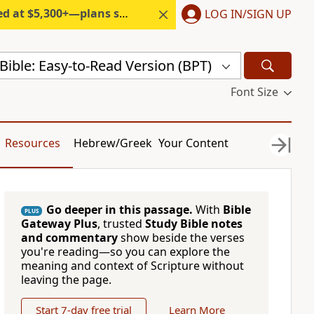
300+—plans start under $6/month.
LOG IN/SIGN UP
ible: Easy-to-Read Version (BPT)
Font Size
Resources
Hebrew/Greek
Your Content
Go deeper in this passage.
With
Bible
PLUS
Gateway Plus
, trusted
Study Bible notes
and commentary
show beside the verses
you're reading—so you can explore the
meaning and context of Scripture without
leaving the page.
Start 7-day free trial
Learn More