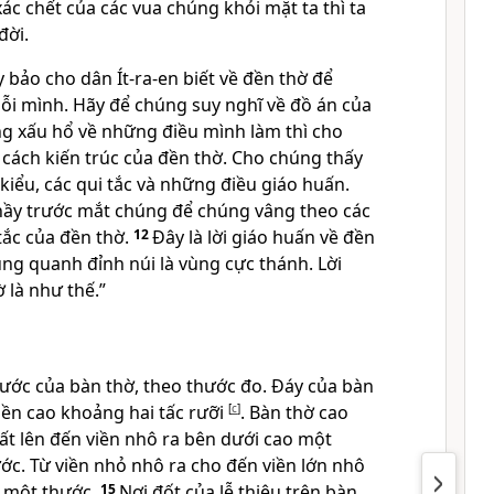
xác chết của các vua chúng khỏi mặt ta thì ta
đời.
 bảo cho dân Ít-ra-en biết về đền thờ để
lỗi mình. Hãy để chúng suy nghĩ về đồ án của
g xấu hổ về những điều mình làm thì cho
 cách kiến trúc của đền thờ. Cho chúng thấy
 kiểu, các qui tắc và những điều giáo huấn.
c nầy trước mắt chúng để chúng vâng theo các
tắc của đền thờ.
12
Đây là lời giáo huấn về đền
ng quanh đỉnh núi là vùng cực thánh. Lời
 là như thế.”
thước của bàn thờ, theo thước đo. Đáy của bàn
iền cao khoảng hai tấc rưỡi
[
c
]
. Bàn thờ cao
ất lên đến viền nhô ra bên dưới cao một
ớc. Từ viền nhỏ nhô ra cho đến viền lớn nhô
g một thước.
15
Nơi đốt của lễ thiêu trên bàn