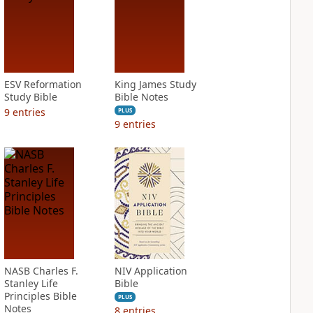
ESV Reformation
King James Study
Study Bible
Bible Notes
9
entries
PLUS
9
entries
NASB Charles F.
NIV Application
Stanley Life
Bible
Principles Bible
PLUS
Notes
8
entries