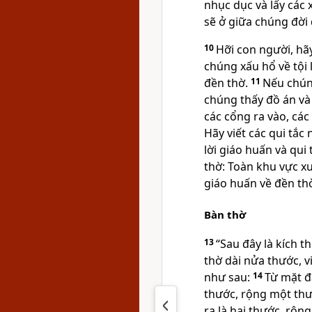
nhục dục và lấy các 
sẽ ở giữa chúng đời 
10
Hỡi con người, hãy
chúng xấu hổ về tội 
đền thờ.
11
Nếu chún
chúng thấy đồ án và
các cổng ra vào, các
Hãy viết các qui tắ
lời giáo huấn và qui 
thờ: Toàn khu vực xu
giáo huấn về đền thờ
Bàn thờ
13
“Sau đây là kích 
thờ dài nửa thước, v
như sau:
14
Từ mặt đ
thước, rộng một thư
ra là hai thước, rộn