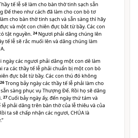
 Thầy tế lễ sẽ làm cho bàn thờ tinh sạch sẵn
g Đế theo như cách đã làm cho con bò tơ
làm cho bàn thờ tinh sạch và sẵn sàng thì hãy
đực và một con chiên đực bắt từ bầy. Các con
ó tật nguyền.
24
Ngươi phải dâng chúng lên
y tế lễ sẽ rắc muối lên và dâng chúng làm
ÚA.
i ngày các ngươi phải dâng một con dê làm
ài ra các thầy tế lễ phải chuẩn bị một con bò
hiên đực bắt từ bầy. Các con thú đó không
26
Trong bảy ngày các thầy tế lễ phải làm cho
à sẵn sàng phục vụ Thượng Đế. Rồi họ sẽ dâng
.
27
Cuối bảy ngày ấy, đến ngày thứ tám và
ế lễ phải dâng trên bàn thờ của lễ thiêu và của
Rồi ta sẽ chấp nhận các ngươi, CHÚA là
.”