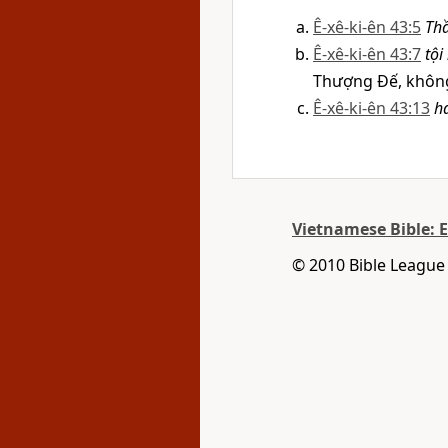
Ê-xê-ki-ên 43:5
Thầ
Ê-xê-ki-ên 43:7
tội
Thượng Đế, không
Ê-xê-ki-ên 43:13
ha
Vietnamese Bible: 
© 2010 Bible League 