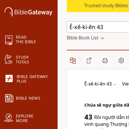
Trusted study Bible
READ
Bible Book List
THE BIBLE
STUDY
TOOLS
BIBLE GATEWAY
PLUS
Ê-xê-ki-ên 43
Vie
BIBLE NEWS
Chúa sẽ ngự giữa d
43
EXPLORE
Rồi người dẫn t
MORE
vinh quang Thượng Đ