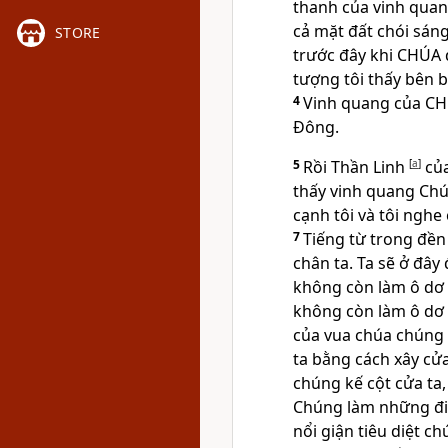
thanh của vinh quan
cả mặt đất chói sáng
STORE
trước đây khi CHÚA 
tượng tôi thấy bên b
4
Vinh quang của CH
Đông.
5
Rồi Thần Linh
[
a
]
của
thấy vinh quang Chú
cạnh tôi và tôi nghe
7
Tiếng từ trong đền 
chân ta. Ta sẽ ở đây 
không còn làm ô dơ 
không còn làm ô dơ 
của vua chúa chúng
ta bằng cách xây cửa
chúng kế cột cửa ta,
Chúng làm những điề
nổi giận tiêu diệt ch