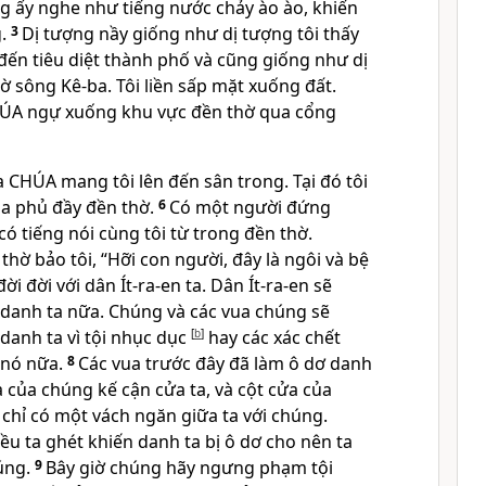
g ấy nghe như tiếng nước chảy ào ào, khiến
.
3
Dị tượng nầy giống như dị tượng tôi thấy
đến tiêu diệt thành phố và cũng giống như dị
ờ sông Kê-ba. Tôi liền sấp mặt xuống đất.
ÚA ngự xuống khu vực đền thờ qua cổng
 CHÚA mang tôi lên đến sân trong. Tại đó tôi
a phủ đầy đền thờ.
6
Có một người đứng
 có tiếng nói cùng tôi từ trong đền thờ.
thờ bảo tôi, “Hỡi con người, đây là ngôi và bệ
đời đời với dân Ít-ra-en ta. Dân Ít-ra-en sẽ
danh ta nữa. Chúng và các vua chúng sẽ
danh ta vì tội nhục dục
[
b
]
hay các xác chết
 nó nữa.
8
Các vua trước đây đã làm ô dơ danh
 của chúng kế cận cửa ta, và cột cửa của
 chỉ có một vách ngăn giữa ta với chúng.
u ta ghét khiến danh ta bị ô dơ cho nên ta
úng.
9
Bây giờ chúng hãy ngưng phạm tội