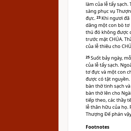
làm của lễ tẩy sạch.
sàng phục vụ Thượn
đực.
23
Khi ngươi đã 
dâng một con bò tơ 
thú đó không được c
trước mặt CHÚA. Thầ
của lễ thiêu cho CH
25
Suốt bảy ngày, mỗ
của lễ tẩy sạch. Ngo
tơ đực và một con c
được có tật nguyền.
bàn thờ tinh sạch v
bàn thờ lên cho Ngài
tiếp theo, các thầy t
lễ thân hữu của họ. 
Thượng Đế phán vậy
Footnotes