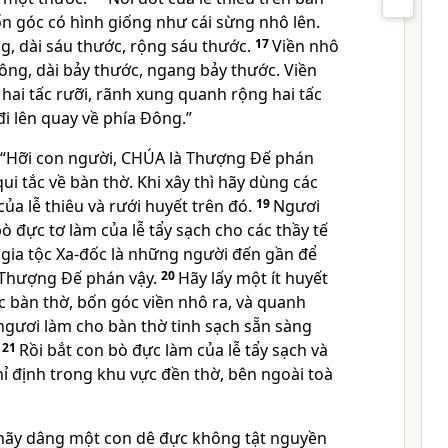
ốn góc có hình giống như cái sừng nhô lên.
g, dài sáu thước, rộng sáu thước.
17
Viền nhô
ông, dài bảy thước, ngang bảy thước. Viền
hai tấc rưỡi, rãnh xung quanh rộng hai tấc
đi lên quay về phía Đông.”
, “Hỡi con người, CHÚA là Thượng Đế phán
qui tắc về bàn thờ. Khi xây thì hãy dùng các
của lễ thiêu và rưới huyết trên đó.
19
Ngươi
 đực tơ làm của lễ tẩy sạch cho các thầy tế
c gia tộc Xa-đốc là những người đến gần để
 Thượng Đế phán vậy.
20
Hãy lấy một ít huyết
c bàn thờ, bốn góc viền nhô ra, và quanh
 ngươi làm cho bàn thờ tinh sạch sẵn sàng
21
Rồi bắt con bò đực làm của lễ tẩy sạch và
ỉ định trong khu vực đền thờ, bên ngoài toà
 hãy dâng một con dê đực không tật nguyền