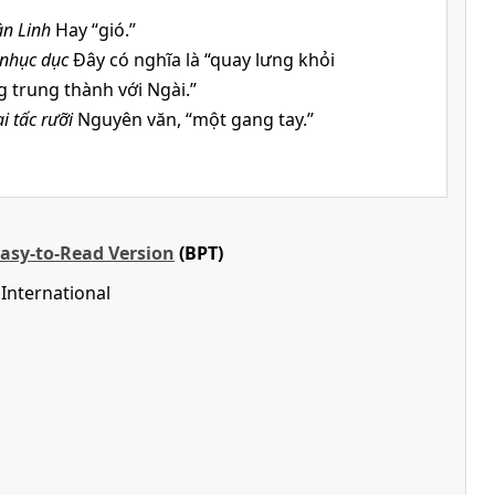
n Linh
Hay “gió.”
 nhục dục
Đây có nghĩa là “quay lưng khỏi
 trung thành với Ngài.”
i tấc rưỡi
Nguyên văn, “một gang tay.”
Easy-to-Read Version
(BPT)
International