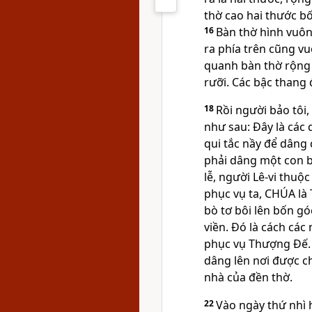
thờ cao hai thước b
16
Bàn thờ hình vuôn
ra phía trên cũng vu
quanh bàn thờ rộng 
rưỡi. Các bậc thang 
18
Rồi người bảo tôi
như sau: Đây là các 
qui tắc nầy để dâng 
phải dâng một con bò
lễ, người Lê-vi thuộ
phục vụ ta, CHÚA là
bò tơ bôi lên bốn gó
viền. Đó là cách các
phục vụ Thượng Đế.
dâng lên nơi được ch
nhà của đền thờ.
22
Vào ngày thứ nhì