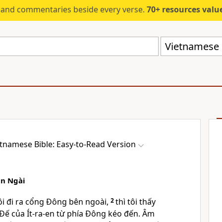
s and commentaries beside every verse.
70+ resources valued at $5,
Vietnamese B
tnamese Bible: Easy-to-Read Version
ân Ngài
ôi đi ra cổng Đông bên ngoài,
2
thì tôi thấy
ế của Ít-ra-en từ phía Đông kéo đến. Âm