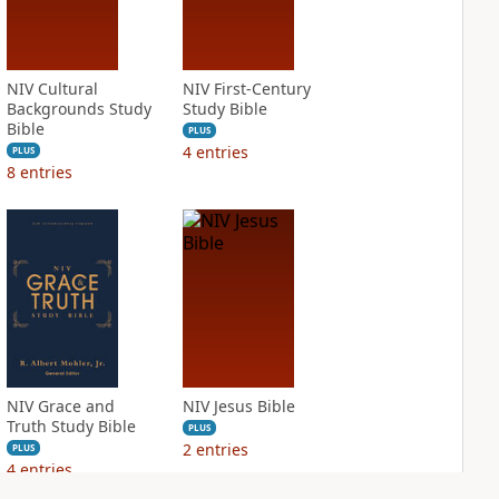
NIV Cultural
NIV First-Century
Backgrounds Study
Study Bible
Bible
PLUS
4
entries
PLUS
8
entries
NIV Grace and
NIV Jesus Bible
Truth Study Bible
PLUS
2
entries
PLUS
4
entries