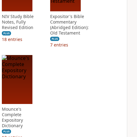
NIV Study Bible
Expositor's Bible
Notes, Fully
Commentary
Revised Edition
(Abridged Edition):
Old Testament
PLUS
18
entries
PLUS
7
entries
Mounce's
Complete
Expository
Dictionary
PLUS