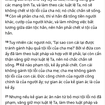
các mạng lịnh Ta, và làm theo các luật lệ Ta, nó sẽ
không chết vì tội lỗi của cha nó; nó chắc chắn sẽ sống.
18
Còn về phần cha nó, thì vì hắn đã tống tiền người
khác, cướp của người khác, và làm những việc bất
lương giữa dân tộc hắn, nên hắn phải chết vì tội của
hắn.
19
Tuy nhiên các ngươi nói, ‘Tại sao con cái lại được
tránh gánh hậu quả tội lỗi của cha mẹ?’ Bởi vì đứa con
ấy đã làm theo luật pháp và hợp với lẽ phải, lại còn cẩn
thận vâng giữ mọi luật lệ Ta, nên nó chắc chắn sẽ
sống.
20
Kẻ nào phạm tội, kẻ ấy phải chết. Con cái
không gánh tội lỗi của cha mẹ; cha mẹ không gánh
tội lỗi của con cái. Ðức công chính của người công
chính là của người ấy; sự gian ác của kẻ gian ác là của
kẻ ấy.
21
Nhưng nếu kẻ gian ác ăn năn từ bỏ mọi tội lỗi nó đã
phạm, vâng giữ mọi luật lệ Ta, làm theo luật pháp và