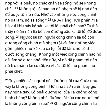
hợp với lẽ phải, nó chắc chắn sẽ sống; nó sẽ không
chết.
22
Không tội lỗi nào nó đã phạm sẽ bị nhớ đến
để buộc tội nó nữa. Nhờ vào những việc công chính
nó đã làm, nó sẽ sống.”
23
Chúa
Hằng Hữu phán, “Ta
há vui khi thấy kẻ xấu xa tội lỗi phải chết sao? Ta thà
thấy nó ăn năn lìa bỏ con đường xấu xa tội lỗi để được
sống.
24
Ngược lại khi người công chính lìa bỏ con
đường công chính mà phạm tội và làm những việc
gớm ghiếc như kẻ xấu xa tội lỗi đã làm, nó có thể
được sống chăng? Không một việc công chính nào nó
đã làm sẽ được nhớ đến nữa, vì nó đã phạm tội nên
nó trở thành kẻ có tội, và vì các tội lỗi nó phạm, nó
phải chết.
25
Tuy nhiên các ngươi nói, ‘Ðường lối của
Chúa
như
vậy là không công bình!’ Hỡi nhà I-sơ-ra-ên, bây giờ
hãy nghe đây. Có phải đường lối của Ta không công
bình chăng? Không phải đường lối của các ngươi mới
là không công bình sao?
26
Khi người công chính lìa