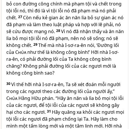
bỏ con đường công chính mà phạm tội và chết trong
tội lỗi nó, thì đó là vì tội lỗi nó đã phạm mà nó phải
chết.
27
Còn nếu kẻ gian ác ăn năn lìa bỏ sự gian ác nó
đã phạm và làm theo luật pháp và hợp với lẽ phải, nó
sẽ cứu được mạng nó.
28
Vì nó đã nhận thấy và ăn năn
lìa bỏ mọi tội lỗi nó đã phạm, nên nó sẽ sống; nó sẽ
không chết.
29
Thế mà nhà I-sơ-ra-ên nói, ‘Ðường lối
của
Chúa
như thế là không công bình!’ Hỡi nhà I-sơ-
ra-ên, có phải đường lối của Ta không công bình
chăng? Không phải đường lối của các ngươi mới là
không công bình sao?
30
Vì thế hỡi nhà I-sơ-ra-ên, Ta sẽ xét đoán mỗi người
trong các ngươi theo các đường lối của người ấy,”
Chúa
Hằng Hữu phán. “Hãy ăn năn và lìa bỏ mọi tội lỗi
của các ngươi, để tội lỗi của các ngươi sẽ không gây
hại cho các ngươi.
31
Hãy quăng xa khỏi các ngươi mọi
tội lỗi các ngươi đã phạm chống lại Ta. Hãy làm cho
mình một tấm lòng mới và một tâm linh mới. Hỡi nhà