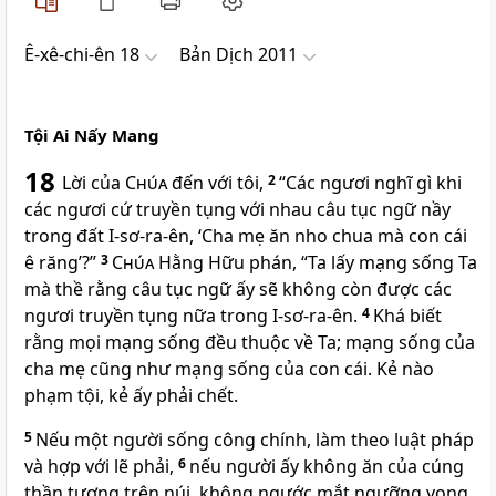
Ê-xê-chi-ên 18
Bản Dịch 2011
Tội Ai Nấy Mang
18
Lời của
Chúa
đến với tôi,
2
“Các ngươi nghĩ gì khi
các ngươi cứ truyền tụng với nhau câu tục ngữ nầy
trong đất I-sơ-ra-ên, ‘Cha mẹ ăn nho chua mà con cái
ê răng’?”
3
Chúa
Hằng Hữu phán, “Ta lấy mạng sống Ta
mà thề rằng câu tục ngữ ấy sẽ không còn được các
ngươi truyền tụng nữa trong I-sơ-ra-ên.
4
Khá biết
rằng mọi mạng sống đều thuộc về Ta; mạng sống của
cha mẹ cũng như mạng sống của con cái. Kẻ nào
phạm tội, kẻ ấy phải chết.
5
Nếu một người sống công chính, làm theo luật pháp
và hợp với lẽ phải,
6
nếu người ấy không ăn của cúng
thần tượng trên núi, không ngước mắt ngưỡng vọng