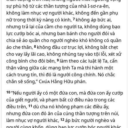
sự phù hộ từ các thần tượng của nhà I-sơ-ra-ên,
không làm nhục vợ người khác, không đến gần phụ
nữ trong thời kỳ nàng có kinh,
7
không áp bức ai,
nhưng trả lại của cầm cho người ta, không dùng bạo
lực cướp bóc ai, nhưng ban bánh cho người đói và
chia sẻ áo quần cho người nghèo khó không có quần
áo che thân,
8
không đầu cơ trục lợi, không bắt chẹt
cho vay lấy lãi cao, không nhúng tay vào tội lỗi, xét xử
công bình cho đôi bên,
9
làm theo các luật lệ Ta, cẩn
thận vâng giữa các mạng lịnh Ta mà thi hành một
cách trung tín, thì đó là người công chính. Nó chắc
chắn sẽ sống,”
Chúa
Hằng Hữu phán.
10
“Nếu người ấy có một đứa con, mà đứa con ấy cướp
của giết người, và phạm bất cứ điều nào trong các
điều trên,
11
dù cha nó không phạm các điều ấy,
nhưng đứa con đó ăn của cúng thần tượng trên núi,
làm nhục vợ người khác,
12
áp bức người nghèo và
người cùng khốn, dùng bạo lực cướp bóc người khác,