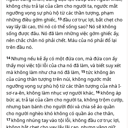
không chịu trả lại của cầm cho người ta, ngước mắt
ngưỡng vọng sự phù hộ từ các thần tượng, phạm
những điều gớm ghiếc,
13
đầu cơ trục lợi, bắt chẹt cho
vay lấy lãi cao, thì nó có thể sống sao? Nó sẽ không
sống được đâu. Nó đã làm những việc gớm ghiếc ấy,
nên chắc chắn nó phải chết. Máu của nó phải đổ lại
trên đầu nó.
14
Nhưng nếu kẻ ấy có một đứa con, mà đứa con ấy
thấy mọi việc tội lỗi của cha nó đã làm, và biết suy xét
mà không làm như cha nó đã làm,
15
tức không ăn
của cúng thần tượng trên núi, không ngước mắt
ngưỡng vọng sự phù hộ từ các thần tượng của nhà I-
sơ-ra-ên, không làm nhục vợ người khác,
16
không áp
bức ai, trả lại của cầm cho người ta, không trộm cướp,
nhưng ban bánh cho người đói và chia sẻ áo quần
cho người nghèo khó không có quần áo che thân,
17
không nhúng tay vào tội lỗi, không đầu cơ trục lợi,
không bắt chẹt cho vay lấy lãi cao, nhưng vâng giữ