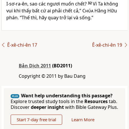
I-sơ-ra-ên, sao các ngươi muốn chết?
32
Vì Ta không
vui khi thấy bất cứ ai phải chết cả,”
Chúa
Hằng Hữu
phán. “Thế thì, hãy quay trở lại và sống.”
Ê-xê-chi-ên 17
Ê-xê-chi-ên 19
Bản Dịch 2011
(BD2011)
Copyright © 2011 by Bau Dang
Want help understanding this passage?
PLUS
Explore trusted study tools in the
Resources
tab.
Discover
deeper insight
with Bible Gateway Plus.
Start 7-day free trial
Learn More