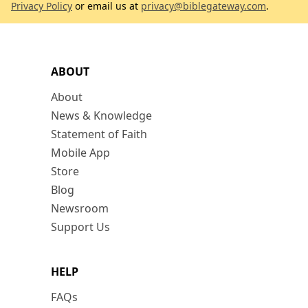
Privacy Policy
or email us at
privacy@biblegateway.com
.
ABOUT
About
News & Knowledge
Statement of Faith
Mobile App
Store
Blog
Newsroom
Support Us
HELP
FAQs