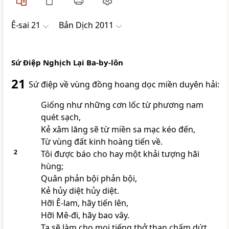
Ê-sai 21
Bản Dịch 2011
Sứ Ðiệp Nghịch Lại Ba-by-lôn
21
Sứ điệp về vùng đồng hoang dọc miền duyên hải:
Giống như những cơn lốc từ phương nam
quét sạch,
Kẻ xâm lăng sẽ từ miền sa mạc kéo đến,
Từ vùng đất kinh hoàng tiến về.
2
Tôi được báo cho hay một khải tượng hãi
hùng;
Quân phản bội phản bội,
Kẻ hủy diệt hủy diệt.
Hỡi Ê-lam, hãy tiến lên,
Hỡi Mê-đi, hãy bao vây.
Ta sẽ làm cho mọi tiếng thở than chấm dứt.