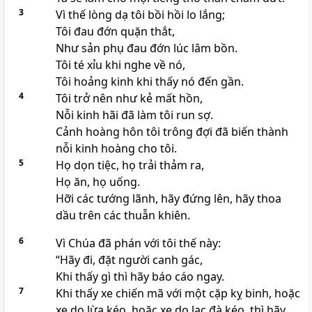
3
Vì thế lòng dạ tôi bồi hồi lo lắng;
Tôi đau đớn quặn thắt,
Như sản phụ đau đớn lúc lâm bồn.
Tôi té xỉu khi nghe về nó,
Tôi hoảng kinh khi thấy nó đến gần.
4
Tôi trở nên như kẻ mất hồn,
Nỗi kinh hãi đã làm tôi run sợ.
Cảnh hoàng hôn tôi trông đợi đã biến thành
nỗi kinh hoàng cho tôi.
5
Họ dọn tiệc, họ trải thảm ra,
Họ ăn, họ uống.
Hỡi các tướng lãnh, hãy đứng lên, hãy thoa
dầu trên các thuẫn khiên.
6
Vì Chúa đã phán với tôi thế này:
“Hãy đi, đặt người canh gác,
Khi thấy gì thì hãy báo cáo ngay.
7
Khi thấy xe chiến mã với một cặp kỵ binh, hoặc
xe do lừa kéo, hoặc xe do lạc đà kéo, thì hãy