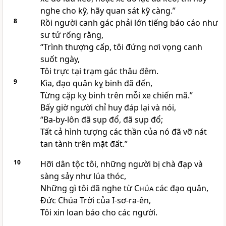
nghe cho kỹ, hãy quan sát kỹ càng.”
8
Rồi người canh gác phải lớn tiếng báo cáo như
sư tử rống rằng,
“Trình thượng cấp, tôi đứng nơi vọng canh
suốt ngày,
Tôi trực tại trạm gác thâu đêm.
9
Kìa, đạo quân kỵ binh đã đến,
Từng cặp kỵ binh trên mỗi xe chiến mã.”
Bấy giờ người chỉ huy đáp lại và nói,
“Ba-by-lôn đã sụp đổ, đã sụp đổ;
Tất cả hình tượng các thần của nó đã vỡ nát
tan tành trên mặt đất.”
10
Hỡi dân tộc tôi, những người bị chà đạp và
sàng sảy như lúa thóc,
Những gì tôi đã nghe từ
Chúa
các đạo quân,
Ðức Chúa Trời của I-sơ-ra-ên,
Tôi xin loan báo cho các người.