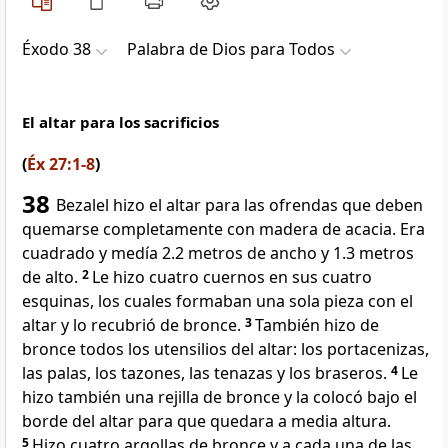
Éxodo 38
Palabra de Dios para Todos
El altar para los sacrificios
(
Éx 27:1-8
)
38
Bezalel hizo el altar para las ofrendas que deben
quemarse completamente con madera de acacia. Era
cuadrado y medía 2.2 metros de ancho y 1.3 metros
de alto.
2
Le hizo cuatro cuernos en sus cuatro
esquinas, los cuales formaban una sola pieza con el
altar y lo recubrió de bronce.
3
También hizo de
bronce todos los utensilios del altar: los portacenizas,
las palas, los tazones, las tenazas y los braseros.
4
Le
hizo también una rejilla de bronce y la colocó bajo el
borde del altar para que quedara a media altura.
5
Hizo cuatro argollas de bronce y a cada una de las