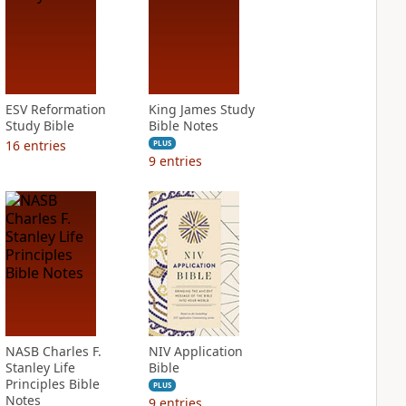
ESV Reformation
King James Study
Study Bible
Bible Notes
16
entries
PLUS
9
entries
NASB Charles F.
NIV Application
Stanley Life
Bible
Principles Bible
PLUS
Notes
9
entries