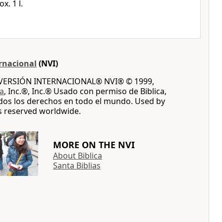
ox. 1 l.
rnacional
(NVI)
A VERSIÓN INTERNACIONAL® NVI® © 1999,
ca
, Inc.®, Inc.® Usado con permiso de Biblica,
dos los derechos en todo el mundo. Used by
ts reserved worldwide.
MORE ON THE NVI
About Biblica
Santa Biblias