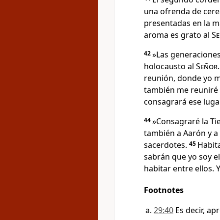
una ofrenda de cere
presentadas en la m
aroma es grato al
S
42
»Las generaciones
holocausto al
Señor
reunión, donde yo m
también me reuniré c
consagrará ese lugar
44
»Consagraré la Tie
también a Aarón y a
sacerdotes.
45
Habita
sabrán que yo soy e
habitar entre ellos. 
Footnotes
29:40
Es decir, apr