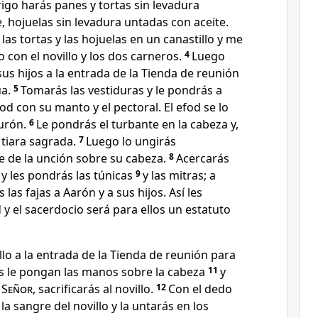
rigo harás panes y tortas sin levadura
 hojuelas sin levadura untadas con aceite.
las tortas y las hojuelas en un canastillo y me
o con el novillo y los dos carneros.
4
Luego
sus hijos a la entrada de la Tienda de reunión
ua.
5
Tomarás las vestiduras y le pondrás a
fod con su manto y el pectoral. El efod se lo
turón.
6
Le pondrás el turbante en la cabeza y,
a tiara sagrada.
7
Luego lo ungirás
e de la unción sobre su cabeza.
8
Acercarás
 y les pondrás las túnicas
9
y las mitras; a
 las fajas a Aarón y a sus hijos. Así les
 y el sacerdocio será para ellos un estatuto
llo a la entrada de la Tienda de reunión para
os le pongan las manos sobre la cabeza
11
y
l
Señor
, sacrificarás al novillo.
12
Con el dedo
a sangre del novillo y la untarás en los