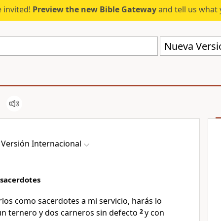
 invited!
Preview the new Bible Gateway
and tell us what 
Nueva Versió
Versión Internacional
 sacerdotes
los como sacerdotes a mi servicio, harás lo
un ternero y dos carneros sin defecto
2
y con