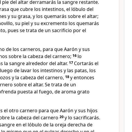
al pie del altar derramarás la sangre restante.
asa que cubre los intestinos, el lóbulo del
nes y su grasa, y los quemarás sobre el altar;
novillo, su piel y su excremento los quemarás
, pues se trata de un sacrificio por el
o de los carneros, para que Aarón y sus
nos sobre la cabeza del carnero;
16
lo
ás la sangre alrededor del altar.
17
Cortarás el
luego de lavar los intestinos y las patas, los
ozos y la cabeza del carnero,
18
y entonces
nero sobre el altar. Se trata de un
ofrenda puesta al fuego, de aroma grato
 el otro carnero para que Aarón y sus hijos
bre la cabeza del carnero
20
y lo sacrificarás.
angre en el lóbulo de la oreja derecha de
, lo mismo que en el pulgar derecho y en el