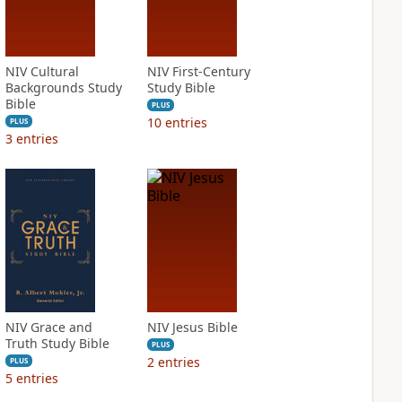
NIV Cultural
NIV First-Century
Backgrounds Study
Study Bible
Bible
PLUS
10
entries
PLUS
3
entries
NIV Grace and
NIV Jesus Bible
Truth Study Bible
PLUS
2
entries
PLUS
5
entries