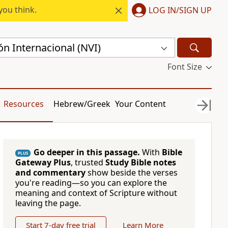
you think.
LOG IN/SIGN UP
n Internacional (NVI)
Font Size
Resources
Hebrew/Greek
Your Content
Go deeper in this passage.
With
Bible
PLUS
Gateway Plus
, trusted
Study Bible notes
and commentary
show beside the verses
you're reading—so you can explore the
meaning and context of Scripture without
leaving the page.
Start 7-day free trial
Learn More