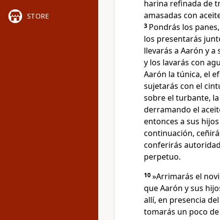
harina refinada de t
amasadas con aceite,
STORE
3
Pondrás los panes, 
los presentarás junt
llevarás a Aarón y a 
y los lavarás con ag
Aarón la túnica, el e
sujetarás con el cin
sobre el turbante, l
derramando el aceit
entonces a sus hijos
continuación, ceñirás
conferirás autoridad
perpetuo.
10
»Arrimarás el novi
que Aarón y sus hij
allí, en presencia de
tomarás un poco de l