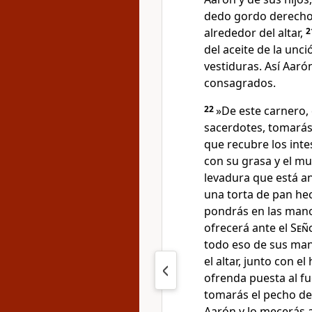
dedo gordo derecho.
alrededor del altar,
2
del aceite de la unc
vestiduras. Así Aaró
consagrados.
22
»De este carnero, 
sacerdotes, tomarás l
que recubre los intes
con su grasa y el m
levadura que está a
una torta de pan he
pondrás en las manos
ofrecerá ante el
Señ
todo eso de sus man
el altar, junto con 
ofrenda puesta al f
tomarás el pecho de
Aarón y lo mecerás 