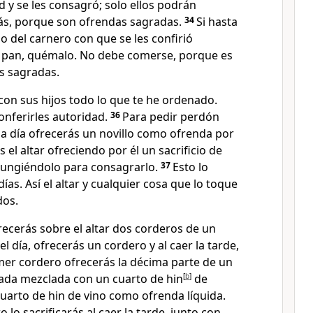
ad y se les consagró; solo ellos podrán
ás, porque son ofrendas sagradas.
34
Si hasta
go del carnero con que se les confirió
l pan, quémalo. No debe comerse, porque es
s sagradas.
con sus hijos todo lo que te he ordenado.
conferirles autoridad.
36
Para pedir perdón
da día ofrecerás un novillo como ofrenda por
s el altar ofreciendo por él un sacrificio de
 ungiéndolo para consagrarlo.
37
Esto lo
ías. Así el altar y cualquier cosa que lo toque
dos.
recerás sobre el altar dos corderos de un
el día, ofrecerás un cordero y al caer la tarde,
mer cordero ofrecerás la décima parte de un
nada mezclada con un cuarto de hin
[
b
]
de
 cuarto de hin de vino como ofrenda líquida.
 lo sacrificarás al caer la tarde, junto con