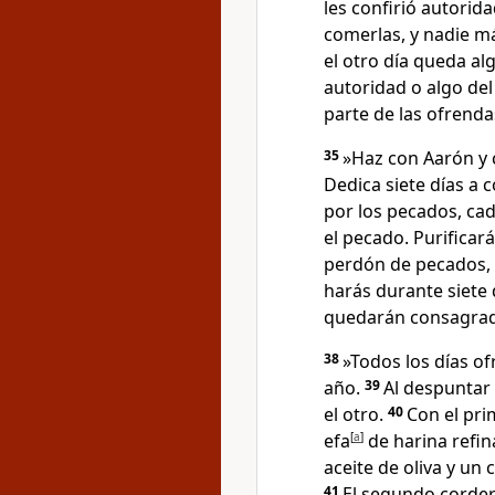
les confirió autorid
comerlas, y nadie m
el otro día queda al
autoridad o algo de
parte de las ofrenda
35
»Haz con Aarón y 
Dedica siete días a 
por los pecados, ca
el pecado. Purificará
perdón de pecados,
harás durante siete d
quedarán consagra
38
»Todos los días of
año.
39
Al despuntar 
el otro.
40
Con el pri
efa
[
a
]
de harina refi
aceite de oliva y un
41
El segundo cordero