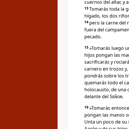
cuernos del altar, y 
13
Tomarás toda la gr
hígado, los dos riño
14
pero la carne del 
fuera del campamento
pecado.
15
»Tomarás luego un
hijos pongan las ma
sacrificarás y rociar
carnero en trozos y, 
pondrás sobre los tr
quemarás todo el car
holocausto, de una 
delante del
Señor
.
19
»Tomarás entonces
pongan las manos so
Unta un poco de su s
Aarón y de sus hijos