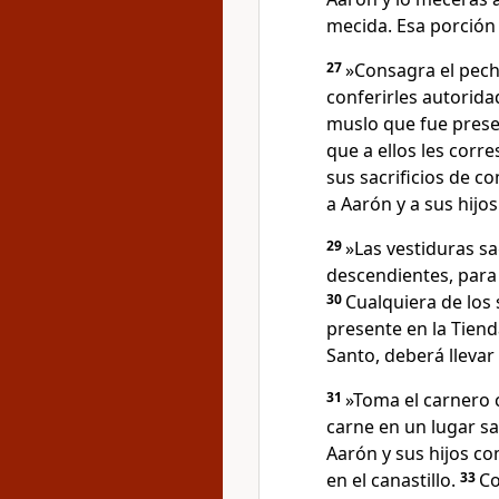
mecida. Esa porción 
27
»Consagra el pech
conferirles autorida
muslo que fue prese
que a ellos les cor
sus sacrificios de c
a Aarón y a sus hijo
29
»Las vestiduras s
descendientes, para
30
Cualquiera de los
presente en la Tiend
Santo, deberá llevar
31
»Toma el carnero c
carne en un lugar s
Aarón y sus hijos co
en el canastillo.
33
Co