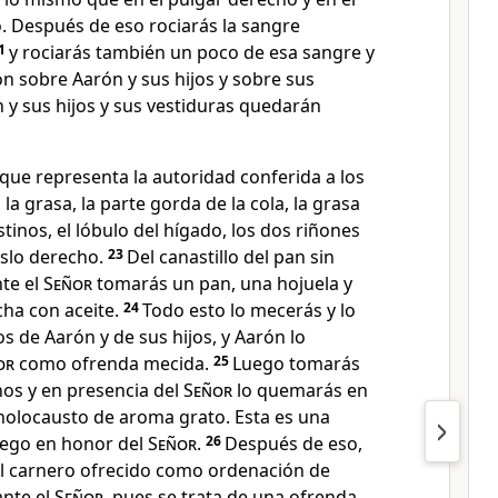
 Después de eso rociarás la sangre
1
y rociarás también un poco de esa sangre y
ión sobre Aarón y sus hijos y sobre sus
n y sus hijos y sus vestiduras quedarán
que representa la autoridad conferida a los
a grasa, la parte gorda de la cola, la grasa
tinos, el lóbulo del hígado, los dos riñones
uslo derecho.
23
Del canastillo del pan sin
nte el
Señor
tomarás un pan, una hojuela y
cha con aceite.
24
Todo esto lo mecerás y lo
 de Aarón y de sus hijos, y Aarón lo
or
como ofrenda mecida.
25
Luego tomarás
os y en presencia del
Señor
lo quemarás en
el holocausto de aroma grato. Esta es una
uego en honor del
Señor
.
26
Después de eso,
l carnero ofrecido como ordenación de
ante el
Señor
, pues se trata de una ofrenda