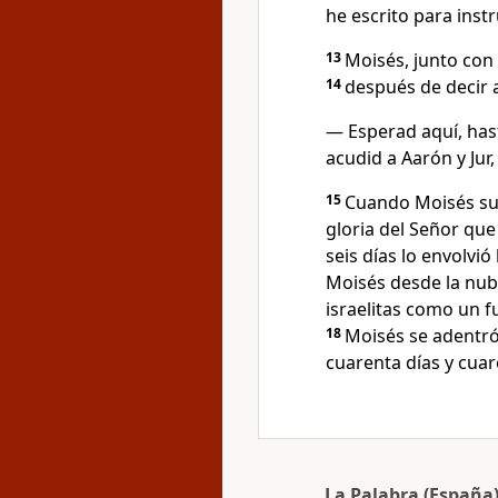
he escrito para instru
13
Moisés, junto con
14
después de decir a
— Esperad aquí, has
acudid a Aarón y Jur,
15
Cuando Moisés sub
gloria del Señor qu
seis días lo envolvió
Moisés desde la nub
israelitas como un 
18
Moisés se adentró 
cuarenta días y cua
La Palabra (España