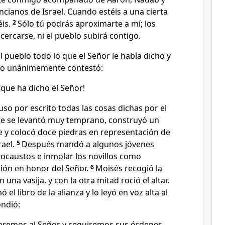
ncianos de Israel. Cuando estéis a una cierta
is.
2
Sólo tú podrás aproximarte a mí; los
ercarse, ni el pueblo subirá contigo.
 pueblo todo lo que el Señor le había dicho y
blo unánimemente contestó:
que ha dicho el Señor!
so por escrito todas las cosas dichas por el
nte se levantó muy temprano, construyó un
te y colocó doce piedras en representación de
rael.
5
Después mandó a algunos jóvenes
olocaustos e inmolar los novillos como
ión en honor del Señor.
6
Moisés recogió la
 una vasija, y con la otra mitad roció el altar.
el libro de la alianza y lo leyó en voz alta al
ondió:
remos al Señor y seguiremos sus órdenes.