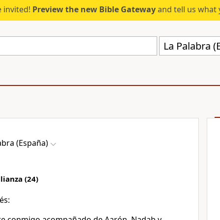
 invited!
Preview the new Bible Gateway
and tell us what 
La Palabra (
abra (España)
lianza (24)
és:
te conmigo acompañado de Aarón, Nadab y