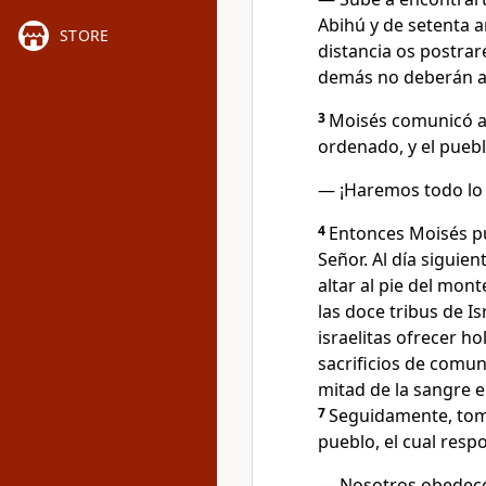
Abihú y de setenta a
STORE
distancia os postraré
demás no deberán ac
3
Moisés comunicó al
ordenado, y el pue
— ¡Haremos todo lo 
4
Entonces Moisés pu
Señor. Al día siguie
altar al pie del mon
las doce tribus de Is
israelitas ofrecer h
sacrificios de comun
mitad de la sangre en
7
Seguidamente, tomó 
pueblo, el cual resp
— Nosotros obedece