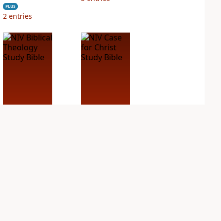
PLUS
2
entries
NIV Biblical
NIV Case for Christ
Theology Study
Study Bible
Bible
PLUS
10
entries
PLUS
19
entries