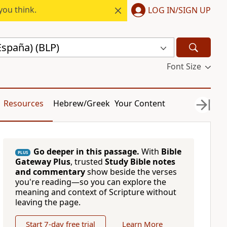
you think.
LOG IN/SIGN UP
España) (BLP)
Font Size
Resources
Hebrew/Greek
Your Content
Go deeper in this passage.
With
Bible
PLUS
Gateway Plus
, trusted
Study Bible notes
and commentary
show beside the verses
you're reading—so you can explore the
meaning and context of Scripture without
leaving the page.
Start 7-day free trial
Learn More