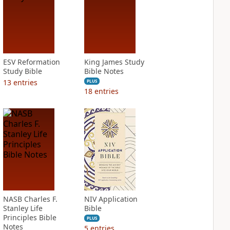
ESV Reformation
King James Study
Study Bible
Bible Notes
13
entries
PLUS
18
entries
NASB Charles F.
NIV Application
Stanley Life
Bible
Principles Bible
PLUS
Notes
5
entries