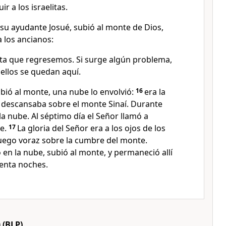
ir a los israelitas.
 su ayudante Josué, subió al monte de Dios,
 los ancianos:
ta que regresemos. Si surge algún problema,
 ellos se quedan aquí.
ió al monte, una nube lo envolvió:
16
era la
e descansaba sobre el monte Sinaí. Durante
 la nube. Al séptimo día el Señor llamó a
e.
17
La gloria del Señor era a los ojos de los
fuego voraz sobre la cumbre del monte.
en la nube, subió al monte, y permaneció allí
renta noches.
)
(BLP)