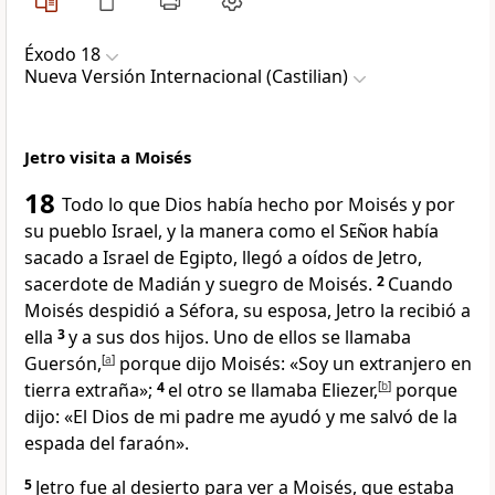
Éxodo 18
Nueva Versión Internacional (Castilian)
Jetro visita a Moisés
18
Todo lo que Dios había hecho por Moisés y por
su pueblo Israel, y la manera como el
Señor
había
sacado a Israel de Egipto, llegó a oídos de Jetro,
sacerdote de Madián y suegro de Moisés.
2
Cuando
Moisés despidió a Séfora, su esposa, Jetro la recibió a
ella
3
y a sus dos hijos. Uno de ellos se llamaba
Guersón,
[
a
]
porque dijo Moisés: «Soy un extranjero en
tierra extraña»;
4
el otro se llamaba Eliezer,
[
b
]
porque
dijo: «El Dios de mi padre me ayudó y me salvó de la
espada del faraón».
5
Jetro fue al desierto para ver a Moisés, que estaba