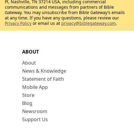
Pl, Nashville, TN 37214 USA, including commercial
communications and messages from partners of Bible
Gateway. You may unsubscribe from Bible Gateway’s emails
at any time. If you have any questions, please review our
Privacy Policy
or email us at
privacy@biblegateway.com
.
ABOUT
About
News & Knowledge
Statement of Faith
Mobile App
Store
Blog
Newsroom
Support Us