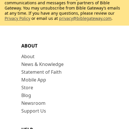
communications and messages from partners of Bible
Gateway. You may unsubscribe from Bible Gateway’s emails
at any time. If you have any questions, please review our
Privacy Policy
or email us at
privacy@biblegateway.com
.
ABOUT
About
News & Knowledge
Statement of Faith
Mobile App
Store
Blog
Newsroom
Support Us