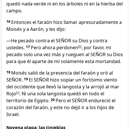
quedó nada verde ni en los árboles ni en la hierba del
campo.
16
Entonces el faraón hizo llamar apresuradamente a
Moisés y a Aarón, y les dijo:
—He pecado contra el SEÑOR su Dios y contra
ustedes.
17
Pero ahora perdonen
[
b
]
, por favor, mi
pecado solo una vez más y rueguen al SEÑOR su Dios
para que él aparte de mí solamente esta mortandad.
18
Moisés salió de la presencia del faraón y oró al
SEÑOR.
19
El SEÑOR hizo soplar un fortísimo viento
del occidente que llevó la langosta y la arrojó al mar
Rojo
[
c
]
. Ni una sola langosta quedó en todo el
territorio de Egipto.
20
Pero el SEÑOR endureció el
corazón del faraón, y este no dejó ir a los hijos de
Israel.
Novena plaga: las tinieblas