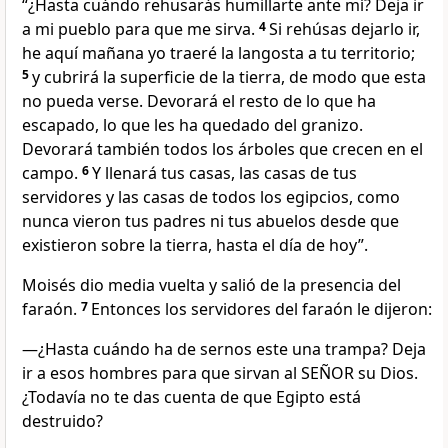
“¿Hasta cuándo rehusarás humillarte ante mí? Deja ir
a mi pueblo para que me sirva.
4
Si rehúsas dejarlo ir,
he aquí mañana yo traeré la langosta a tu territorio;
5
y cubrirá la superficie de la tierra, de modo que esta
no pueda verse. Devorará el resto de lo que ha
escapado, lo que les ha quedado del granizo.
Devorará también todos los árboles que crecen en el
campo.
6
Y llenará tus casas, las casas de tus
servidores y las casas de todos los egipcios, como
nunca vieron tus padres ni tus abuelos desde que
existieron sobre la tierra, hasta el día de hoy”.
Moisés dio media vuelta y salió de la presencia del
faraón.
7
Entonces los servidores del faraón le dijeron:
—¿Hasta cuándo ha de sernos este una trampa? Deja
ir a esos hombres para que sirvan al SEÑOR su Dios.
¿Todavía no te das cuenta de que Egipto está
destruido?