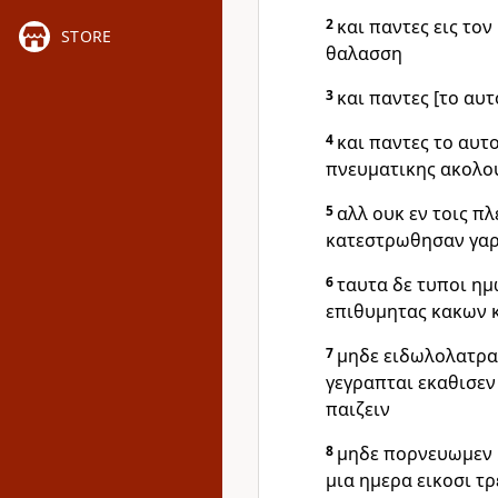
2
και παντες εις το
STORE
θαλασση
3
και παντες [το αυ
4
και παντες το αυτ
πνευματικης ακολου
5
αλλ ουκ εν τοις π
κατεστρωθησαν γαρ
6
ταυτα δε τυποι ημ
επιθυμητας κακων 
7
μηδε ειδωλολατρα
γεγραπται εκαθισεν
παιζειν
8
μηδε πορνευωμεν 
μια ημερα εικοσι τρ