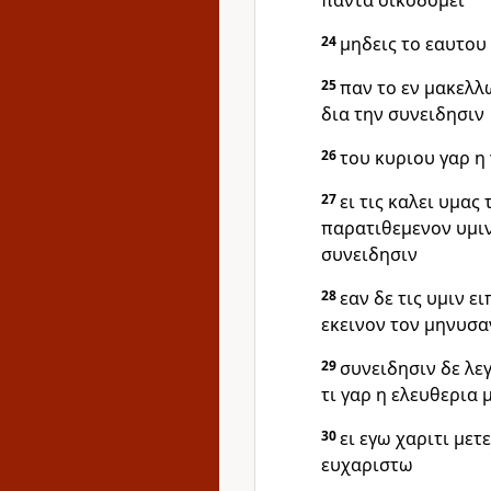
παντα οικοδομει
24
μηδεις το εαυτου
25
παν το εν μακελλ
δια την συνειδησιν
26
του κυριου γαρ η
27
ει τις καλει υμας
παρατιθεμενον υμιν
συνειδησιν
28
εαν δε τις υμιν ε
εκεινον τον μηνυσα
29
συνειδησιν δε λε
τι γαρ η ελευθερια
30
ει εγω χαριτι με
ευχαριστω