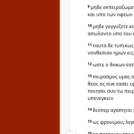
9
μηδε εκπειραζωμε
και υπο των οφεων
10
μηδε γογγυζετε κ
απωλοντο υπο του 
11
ταυτα δε τυπικως
νουθεσιαν ημων εις
12
ωστε ο δοκων εσ
13
πειρασμος υμας ο
θεος ος ουκ εασει 
ποιησει συν τω πει
υπενεγκειν
14
διοπερ αγαπητοι 
15
ως φρονιμοις λεγ
16