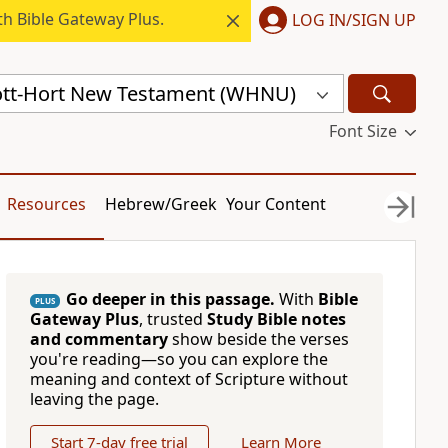
h Bible Gateway Plus.
LOG IN/SIGN UP
ott-Hort New Testament (WHNU)
Font Size
Resources
Hebrew/Greek
Your Content
Go deeper in this passage.
With
Bible
PLUS
Gateway Plus
, trusted
Study Bible notes
and commentary
show beside the verses
you're reading—so you can explore the
meaning and context of Scripture without
leaving the page.
Start 7-day free trial
Learn More