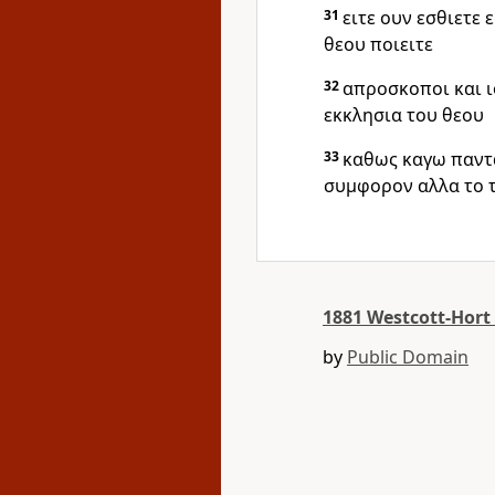
31
ειτε ουν εσθιετε ε
θεου ποιειτε
32
απροσκοποι και ιο
εκκλησια του θεου
33
καθως καγω παντ
συμφορον αλλα το 
1881 Westcott-Hor
by
Public Domain