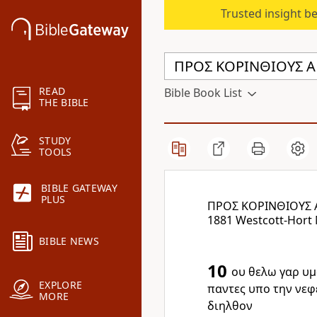
Trusted insight b
READ
Bible Book List
THE BIBLE
STUDY
TOOLS
BIBLE GATEWAY
PLUS
ΠΡΟΣ ΚΟΡΙΝΘΙΟΥΣ 
1881 Westcott-Hort
BIBLE NEWS
10
ου θελω γαρ υμ
EXPLORE
παντες υπο την νεφ
MORE
διηλθον