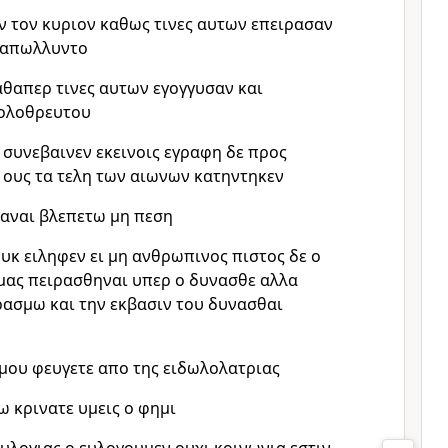
ν τον κυριον καθως τινες αυτων επειρασαν
 απωλλυντο
αθαπερ τινες αυτων εγογγυσαν και
ολοθρευτου
 συνεβαινεν εκεινοις εγραφη δε προς
 ους τα τελη των αιωνων κατηντηκεν
ταναι βλεπετω μη πεση
υκ ειληφεν ει μη ανθρωπινος πιστος δε ο
υμας πειρασθηναι υπερ ο δυνασθε αλλα
ρασμω και την εκβασιν του δυνασθαι
μου φευγετε απο της ειδωλολατριας
ω κρινατε υμεις ο φημι