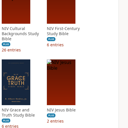
NIV Cultural
NIV First-Century
Backgrounds Study
Study Bible
Bible
PLUS
6
entries
PLUS
26
entries
NIV Grace and
NIV Jesus Bible
Truth Study Bible
PLUS
2
entries
PLUS
6
entries