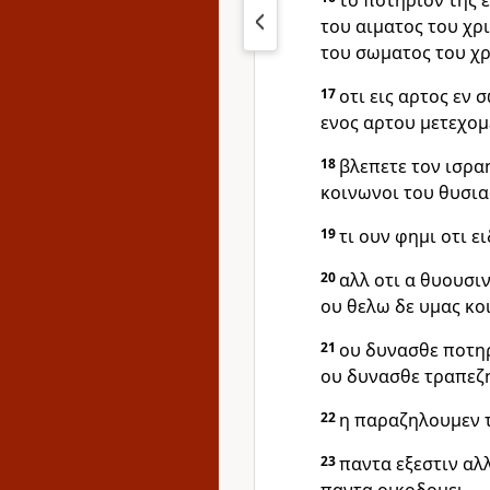
το ποτηριον της 
του αιματος του χρ
του σωματος του χρ
17
οτι εις αρτος εν 
ενος αρτου μετεχομ
18
βλεπετε τον ισρα
κοινωνοι του θυσια
19
τι ουν φημι οτι ε
20
αλλ οτι α θυουσιν
ου θελω δε υμας κο
21
ου δυνασθε ποτηρ
ου δυνασθε τραπεζη
22
η παραζηλουμεν τ
23
παντα εξεστιν αλ