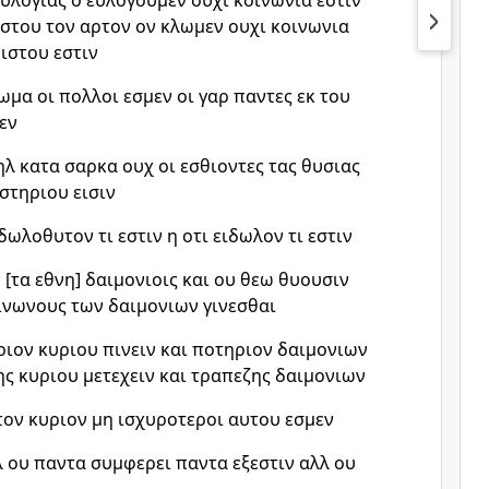
ευλογιας ο ευλογουμεν ουχι κοινωνια εστιν
ιστου τον αρτον ον κλωμεν ουχι κοινωνια
ιστου εστιν
σωμα οι πολλοι εσμεν οι γαρ παντες εκ του
εν
ηλ κατα σαρκα ουχ οι εσθιοντες τας θυσιας
στηριου εισιν
ιδωλοθυτον τι εστιν η οτι ειδωλον τι εστιν
 [τα εθνη] δαιμονιοις και ου θεω θυουσιν
ινωνους των δαιμονιων γινεσθαι
ιον κυριου πινειν και ποτηριον δαιμονιων
ς κυριου μετεχειν και τραπεζης δαιμονιων
ον κυριον μη ισχυροτεροι αυτου εσμεν
λ ου παντα συμφερει παντα εξεστιν αλλ ου