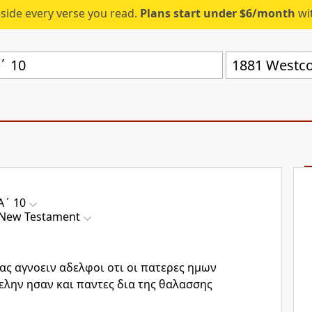
eside every verse you read.
Plans start under $6/month
wit
1881 Westc
Α΄ 10
 New Testament
ας αγνοειν αδελφοι οτι οι πατερες ημων
ελην ησαν και παντες δια της θαλασσης