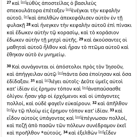
27
καὶ
[
ap
]
εὐθὺς ἀποστείλας ὁ βασιλεὺς
σπεκουλάτορα ἐπέταξεν
[
aq
]
ἐνέγκαι τὴν κεφαλὴν
αὐτοῦ.
[
ar
]
καὶ ἀπελθὼν ἀπεκεφάλισεν αὐτὸν ἐν τῇ
φυλακῇ
28
καὶ ἤνεγκεν τὴν κεφαλὴν αὐτοῦ ἐπὶ πίνακι
καὶ ἔδωκεν αὐτὴν τῷ κορασίῳ, καὶ τὸ κοράσιον
ἔδωκεν αὐτὴν τῇ μητρὶ αὐτῆς.
29
καὶ ἀκούσαντες οἱ
μαθηταὶ αὐτοῦ ἦλθον καὶ ἦραν τὸ πτῶμα αὐτοῦ καὶ
ἔθηκαν αὐτὸ ἐν μνημείῳ.
30
Καὶ συνάγονται οἱ ἀπόστολοι πρὸς τὸν Ἰησοῦν,
καὶ ἀπήγγειλαν αὐτῷ
[
as
]
πάντα ὅσα ἐποίησαν καὶ ὅσα
ἐδίδαξαν.
31
καὶ
[
at
]
λέγει αὐτοῖς· Δεῦτε ὑμεῖς αὐτοὶ
κατ’ ἰδίαν εἰς ἔρημον τόπον καὶ
[
au
]
ἀναπαύσασθε
ὀλίγον. ἦσαν γὰρ οἱ ἐρχόμενοι καὶ οἱ ὑπάγοντες
πολλοί, καὶ οὐδὲ φαγεῖν εὐκαίρουν.
32
καὶ ἀπῆλθον
[
av
]
ἐν τῷ πλοίῳ εἰς ἔρημον τόπον κατ’ ἰδίαν.
33
καὶ
εἶδον αὐτοὺς ὑπάγοντας καὶ
[
aw
]
ἐπέγνωσαν πολλοί,
καὶ πεζῇ ἀπὸ πασῶν τῶν πόλεων συνέδραμον ἐκεῖ
καὶ προῆλθον *αὐτούς.
34
καὶ ἐξελθὼν
[
ax
]
εἶδεν