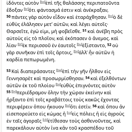
ἰδόντες αὐτὸν
[
bq
]
ἐπὶ τῆς θαλάσσης περιπατοῦντα
ἔδοξαν
[
br
]
ὅτι φάντασμά ἐστιν καὶ ἀνέκραξαν,
50
πάντες γὰρ αὐτὸν εἶδον καὶ ἐταράχθησαν.
[
bs
]
ὁ δὲ
εὐθὺς ἐλάλησεν μετ’ αὐτῶν, καὶ λέγει αὐτοῖς·
Θαρσεῖτε, ἐγώ εἰμι, μὴ φοβεῖσθε.
51
καὶ ἀνέβη πρὸς
αὐτοὺς εἰς τὸ πλοῖον, καὶ ἐκόπασεν ὁ ἄνεμος. καὶ
λίαν
[
bt
]
ἐκ περισσοῦ ἐν ἑαυτοῖς
[
bu
]
ἐξίσταντο,
52
οὐ
γὰρ συνῆκαν ἐπὶ τοῖς ἄρτοις,
[
bv
]
ἀλλ’ ἦν αὐτῶν ἡ
καρδία πεπωρωμένη.
53
Καὶ διαπεράσαντες
[
bw
]
ἐπὶ τὴν γῆν ἦλθον εἰς
Γεννησαρὲτ καὶ προσωρμίσθησαν.
54
καὶ ἐξελθόντων
αὐτῶν ἐκ τοῦ πλοίου
[
bx
]
εὐθὺς ἐπιγνόντες αὐτὸν
55
[
by
]
περιέδραμον ὅλην τὴν χώραν ἐκείνην καὶ
ἤρξαντο ἐπὶ τοῖς κραβάττοις τοὺς κακῶς ἔχοντας
περιφέρειν ὅπου ἤκουον
[
bz
]
ὅτι ἐστίν.
56
καὶ ὅπου ἂν
εἰσεπορεύετο εἰς κώμας ἢ
[
ca
]
εἰς πόλεις ἢ εἰς ἀγροὺς
ἐν ταῖς ἀγοραῖς
[
cb
]
ἐτίθεσαν τοὺς ἀσθενοῦντας, καὶ
παρεκάλουν αὐτὸν ἵνα κἂν τοῦ κρασπέδου τοῦ