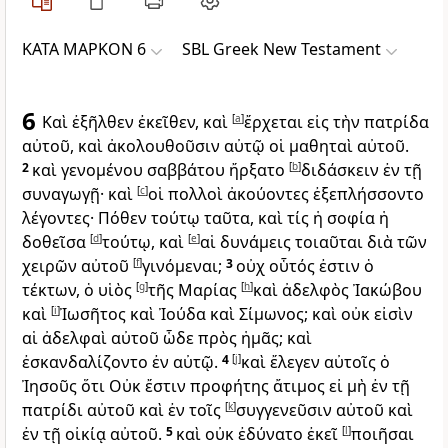
ΚΑΤΑ ΜΑΡΚΟΝ 6
SBL Greek New Testament
6
Καὶ ἐξῆλθεν ἐκεῖθεν, καὶ
[
a
]
ἔρχεται εἰς τὴν πατρίδα
αὐτοῦ, καὶ ἀκολουθοῦσιν αὐτῷ οἱ μαθηταὶ αὐτοῦ.
2
καὶ γενομένου σαββάτου ἤρξατο
[
b
]
διδάσκειν ἐν τῇ
συναγωγῇ· καὶ
[
c
]
οἱ πολλοὶ ἀκούοντες ἐξεπλήσσοντο
λέγοντες· Πόθεν τούτῳ ταῦτα, καὶ τίς ἡ σοφία ἡ
δοθεῖσα
[
d
]
τούτῳ, καὶ
[
e
]
αἱ δυνάμεις τοιαῦται διὰ τῶν
χειρῶν αὐτοῦ
[
f
]
γινόμεναι;
3
οὐχ οὗτός ἐστιν ὁ
τέκτων, ὁ υἱὸς
[
g
]
τῆς Μαρίας
[
h
]
καὶ ἀδελφὸς Ἰακώβου
καὶ
[
i
]
Ἰωσῆτος καὶ Ἰούδα καὶ Σίμωνος; καὶ οὐκ εἰσὶν
αἱ ἀδελφαὶ αὐτοῦ ὧδε πρὸς ἡμᾶς; καὶ
ἐσκανδαλίζοντο ἐν αὐτῷ.
4
[
j
]
καὶ ἔλεγεν αὐτοῖς ὁ
Ἰησοῦς ὅτι Οὐκ ἔστιν προφήτης ἄτιμος εἰ μὴ ἐν τῇ
πατρίδι αὐτοῦ καὶ ἐν τοῖς
[
k
]
συγγενεῦσιν αὐτοῦ καὶ
ἐν τῇ οἰκίᾳ αὐτοῦ.
5
καὶ οὐκ ἐδύνατο ἐκεῖ
[
l
]
ποιῆσαι