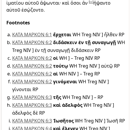
ἱματίου αὐτοῦ ἅψωνται· καὶ ὅσοι ἂν
[
cc
]
ἥψαντο
αὐτοῦ ἐσῴζοντο.
Footnotes
ΚΑΤΑ ΜΑΡΚΟΝ 6:1
ἔρχεται
WH Treg NIV ] ἦλθεν RP
ΚΑΤΑ ΜΑΡΚΟΝ 6:2
διδάσκειν ἐν τῇ συναγωγῇ
WH
Treg NIV ] ἐν τῇ συναγωγῇ διδάσκειν RP
ΚΑΤΑ ΜΑΡΚΟΝ 6:2
οἱ
WH ] – Treg NIV RP
ΚΑΤΑ ΜΑΡΚΟΝ 6:2
τούτῳ
WH Treg NIV ] αὐτῷ RP
ΚΑΤΑ ΜΑΡΚΟΝ 6:2
αἱ
WH NIV ] – Treg RP
ΚΑΤΑ ΜΑΡΚΟΝ 6:2
γινόμεναι
WH Treg NIV ]
γίνονται RP
ΚΑΤΑ ΜΑΡΚΟΝ 6:3
τῆς
WH Treg NIV ] – RP
ΚΑΤΑ ΜΑΡΚΟΝ 6:3
καὶ ἀδελφὸς
WH Treg NIV ]
ἀδελφὸς δὲ RP
ΚΑΤΑ ΜΑΡΚΟΝ 6:3
Ἰωσῆτος
WH Treg NIV ] Ἰωσῆ RP
ΚΑΤΑ ΜΑΡΚΟΝ 6:4
καὶ ἔλεγεν
WH Treg NIV ]