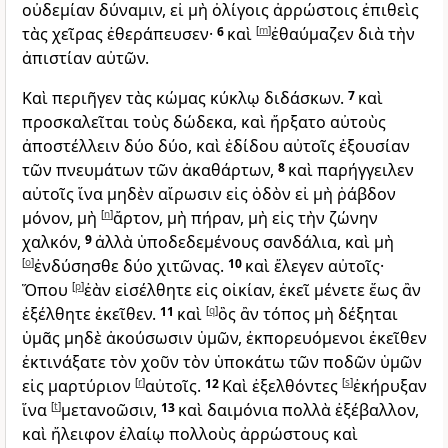
οὐδεμίαν δύναμιν, εἰ μὴ ὀλίγοις ἀρρώστοις ἐπιθεὶς
τὰς χεῖρας ἐθεράπευσεν·
6
καὶ
[
m
]
ἐθαύμαζεν διὰ τὴν
ἀπιστίαν αὐτῶν.
Καὶ περιῆγεν τὰς κώμας κύκλῳ διδάσκων.
7
καὶ
προσκαλεῖται τοὺς δώδεκα, καὶ ἤρξατο αὐτοὺς
ἀποστέλλειν δύο δύο, καὶ ἐδίδου αὐτοῖς ἐξουσίαν
τῶν πνευμάτων τῶν ἀκαθάρτων,
8
καὶ παρήγγειλεν
αὐτοῖς ἵνα μηδὲν αἴρωσιν εἰς ὁδὸν εἰ μὴ ῥάβδον
μόνον, μὴ
[
n
]
ἄρτον, μὴ πήραν, μὴ εἰς τὴν ζώνην
χαλκόν,
9
ἀλλὰ ὑποδεδεμένους σανδάλια, καὶ μὴ
[
o
]
ἐνδύσησθε δύο χιτῶνας.
10
καὶ ἔλεγεν αὐτοῖς·
Ὅπου
[
p
]
ἐὰν εἰσέλθητε εἰς οἰκίαν, ἐκεῖ μένετε ἕως ἂν
ἐξέλθητε ἐκεῖθεν.
11
καὶ
[
q
]
ὃς ἂν τόπος μὴ δέξηται
ὑμᾶς μηδὲ ἀκούσωσιν ὑμῶν, ἐκπορευόμενοι ἐκεῖθεν
ἐκτινάξατε τὸν χοῦν τὸν ὑποκάτω τῶν ποδῶν ὑμῶν
εἰς μαρτύριον
[
r
]
αὐτοῖς.
12
Καὶ ἐξελθόντες
[
s
]
ἐκήρυξαν
ἵνα
[
t
]
μετανοῶσιν,
13
καὶ δαιμόνια πολλὰ ἐξέβαλλον,
καὶ ἤλειφον ἐλαίῳ πολλοὺς ἀρρώστους καὶ