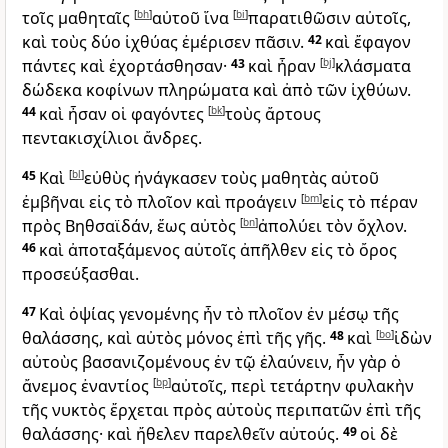
τοῖς μαθηταῖς
[
bh
]
αὐτοῦ ἵνα
[
bi
]
παρατιθῶσιν αὐτοῖς,
καὶ τοὺς δύο ἰχθύας ἐμέρισεν πᾶσιν.
42
καὶ ἔφαγον
πάντες καὶ ἐχορτάσθησαν·
43
καὶ ἦραν
[
bj
]
κλάσματα
δώδεκα κοφίνων πληρώματα καὶ ἀπὸ τῶν ἰχθύων.
44
καὶ ἦσαν οἱ φαγόντες
[
bk
]
τοὺς ἄρτους
πεντακισχίλιοι ἄνδρες.
45
Καὶ
[
bl
]
εὐθὺς ἠνάγκασεν τοὺς μαθητὰς αὐτοῦ
ἐμβῆναι εἰς τὸ πλοῖον καὶ προάγειν
[
bm
]
εἰς τὸ πέραν
πρὸς Βηθσαϊδάν, ἕως αὐτὸς
[
bn
]
ἀπολύει τὸν ὄχλον.
46
καὶ ἀποταξάμενος αὐτοῖς ἀπῆλθεν εἰς τὸ ὄρος
προσεύξασθαι.
47
Καὶ ὀψίας γενομένης ἦν τὸ πλοῖον ἐν μέσῳ τῆς
θαλάσσης, καὶ αὐτὸς μόνος ἐπὶ τῆς γῆς.
48
καὶ
[
bo
]
ἰδὼν
αὐτοὺς βασανιζομένους ἐν τῷ ἐλαύνειν, ἦν γὰρ ὁ
ἄνεμος ἐναντίος
[
bp
]
αὐτοῖς, περὶ τετάρτην φυλακὴν
τῆς νυκτὸς ἔρχεται πρὸς αὐτοὺς περιπατῶν ἐπὶ τῆς
θαλάσσης· καὶ ἤθελεν παρελθεῖν αὐτούς.
49
οἱ δὲ