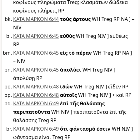
κοφίνους πληρώματα Treg; κλασμάτων δώδεκα
κοφίνους πλήρεις RP
ΚΑΤΑ ΜΑΡΚΟΝ 6:44
τοὺς ἄρτους
WH Treg RP NA ] –
NIV
ΚΑΤΑ ΜΑΡΚΟΝ 6:45
εὐθὺς
WH Treg NIV ] εὐθέως
RP
ΚΑΤΑ ΜΑΡΚΟΝ 6:45
εἰς τὸ πέραν
WH Treg RP NA ]
– NIV
ΚΑΤΑ ΜΑΡΚΟΝ 6:45
ἀπολύει
WH Treg NIV ]
ἀπολύσῃ RP
ΚΑΤΑ ΜΑΡΚΟΝ 6:48
ἰδὼν
WH Treg NIV ] εἶδεν RP
ΚΑΤΑ ΜΑΡΚΟΝ 6:48
αὐτοῖς
WH Treg NIV ] + καὶ RP
ΚΑΤΑ ΜΑΡΚΟΝ 6:49
ἐπὶ τῆς θαλάσσης
περιπατοῦντα
WH NIV ] περιπατοῦντα ἐπὶ τῆς
θαλάσσης Treg RP
ΚΑΤΑ ΜΑΡΚΟΝ 6:49
ὅτι φάντασμά ἐστιν
WH NIV ]
φάντασμα εἶναι Treg RP