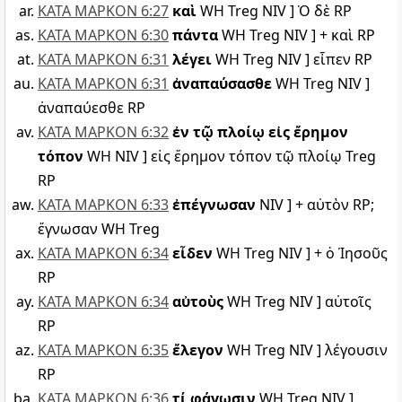
ΚΑΤΑ ΜΑΡΚΟΝ 6:27
καὶ
WH Treg NIV ] Ὁ δὲ RP
ΚΑΤΑ ΜΑΡΚΟΝ 6:30
πάντα
WH Treg NIV ] + καὶ RP
ΚΑΤΑ ΜΑΡΚΟΝ 6:31
λέγει
WH Treg NIV ] εἶπεν RP
ΚΑΤΑ ΜΑΡΚΟΝ 6:31
ἀναπαύσασθε
WH Treg NIV ]
ἀναπαύεσθε RP
ΚΑΤΑ ΜΑΡΚΟΝ 6:32
ἐν τῷ πλοίῳ εἰς ἔρημον
τόπον
WH NIV ] εἰς ἔρημον τόπον τῷ πλοίῳ Treg
RP
ΚΑΤΑ ΜΑΡΚΟΝ 6:33
ἐπέγνωσαν
NIV ] + αὐτὸν RP;
ἔγνωσαν WH Treg
ΚΑΤΑ ΜΑΡΚΟΝ 6:34
εἶδεν
WH Treg NIV ] + ὁ Ἰησοῦς
RP
ΚΑΤΑ ΜΑΡΚΟΝ 6:34
αὐτοὺς
WH Treg NIV ] αὐτοῖς
RP
ΚΑΤΑ ΜΑΡΚΟΝ 6:35
ἔλεγον
WH Treg NIV ] λέγουσιν
RP
ΚΑΤΑ ΜΑΡΚΟΝ 6:36
τί φάγωσιν
WH Treg NIV ]