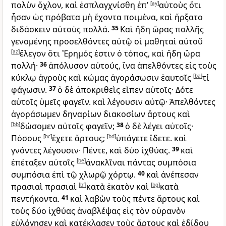
πολὺν ὄχλον, καὶ ἐσπλαγχνίσθη ἐπ’
[
ay
]
αὐτοὺς ὅτι
ἦσαν ὡς πρόβατα μὴ ἔχοντα ποιμένα, καὶ ἤρξατο
διδάσκειν αὐτοὺς πολλά.
35
Καὶ ἤδη ὥρας πολλῆς
γενομένης προσελθόντες αὐτῷ οἱ μαθηταὶ αὐτοῦ
[
az
]
ἔλεγον ὅτι Ἔρημός ἐστιν ὁ τόπος, καὶ ἤδη ὥρα
πολλή·
36
ἀπόλυσον αὐτούς, ἵνα ἀπελθόντες εἰς τοὺς
κύκλῳ ἀγροὺς καὶ κώμας ἀγοράσωσιν ἑαυτοῖς
[
ba
]
τί
φάγωσιν.
37
ὁ δὲ ἀποκριθεὶς εἶπεν αὐτοῖς· Δότε
αὐτοῖς ὑμεῖς φαγεῖν. καὶ λέγουσιν αὐτῷ· Ἀπελθόντες
ἀγοράσωμεν δηναρίων διακοσίων ἄρτους καὶ
[
bb
]
δώσομεν αὐτοῖς φαγεῖν;
38
ὁ δὲ λέγει αὐτοῖς·
Πόσους
[
bc
]
ἔχετε ἄρτους;
[
bd
]
ὑπάγετε ἴδετε. καὶ
γνόντες λέγουσιν· Πέντε, καὶ δύο ἰχθύας.
39
καὶ
ἐπέταξεν αὐτοῖς
[
be
]
ἀνακλῖναι πάντας συμπόσια
συμπόσια ἐπὶ τῷ χλωρῷ χόρτῳ.
40
καὶ ἀνέπεσαν
πρασιαὶ πρασιαὶ
[
bf
]
κατὰ ἑκατὸν καὶ
[
bg
]
κατὰ
πεντήκοντα.
41
καὶ λαβὼν τοὺς πέντε ἄρτους καὶ
τοὺς δύο ἰχθύας ἀναβλέψας εἰς τὸν οὐρανὸν
εὐλόγησεν καὶ κατέκλασεν τοὺς ἄρτους καὶ ἐδίδου