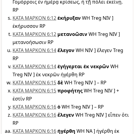
Γομόρροις ἐν ἡμέρᾳ κρίσεως, ἢ τῇ πόλει ἐκείνῃ.
RP
ΚΑΤΑ ΜΑΡΚΟΝ 6:12
ἐκήρυξαν
WH Treg NIV ]
ἐκήρυσσον RP
ΚΑΤΑ ΜΑΡΚΟΝ 6:12
μετανοῶσιν
WH Treg NIV ]
μετανοήσωσιν RP
ΚΑΤΑ ΜΑΡΚΟΝ 6:14
ἔλεγον
WH NIV ] ἔλεγεν Treg
RP
ΚΑΤΑ ΜΑΡΚΟΝ 6:14
ἐγήγερται ἐκ νεκρῶν
WH
Treg NIV ] ἐκ νεκρῶν ἠγέρθη RP
ΚΑΤΑ ΜΑΡΚΟΝ 6:15
δὲ
WH Treg NIV ] – RP
ΚΑΤΑ ΜΑΡΚΟΝ 6:15
προφήτης
WH Treg NIV ] +
ἐστίν RP
ΚΑΤΑ ΜΑΡΚΟΝ 6:16
ὁ
WH Treg NIV ] – RP
ΚΑΤΑ ΜΑΡΚΟΝ 6:16
ἔλεγεν
WH Treg NIV ] εἶπεν ὅτι
RP
ΚΑΤΑ ΜΑΡΚΟΝ 6:16
ἠγέρθη
WH NA ] ἠγέρθη ἐκ