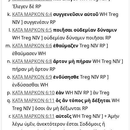
Ἔλεγεν δὲ RP
ΚΑΤΑ ΜΑΡΚΟΝ 6:4
συγγενεῦσιν αὐτοῦ
WH Treg
NIV ] συγγενέσιν RP
ΚΑΤΑ ΜΑΡΚΟΝ 6:5
ποιῆσαι οὐδεμίαν δύναμιν
WH Treg NIV ] οὐδεμίαν δύναμιν ποιῆσαι RP
ΚΑΤΑ ΜΑΡΚΟΝ 6:6
ἐθαύμαζεν
Treg NIV RP ]
ἐθαύμασεν WH
ΚΑΤΑ ΜΑΡΚΟΝ 6:8
ἄρτον μὴ πήραν
WH Treg NIV ]
πήραν μὴ ἄρτον RP
ΚΑΤΑ ΜΑΡΚΟΝ 6:9
ἐνδύσησθε
Treg NIV RP ]
ἐνδύσασθαι WH
ΚΑΤΑ ΜΑΡΚΟΝ 6:10
ἐὰν
WH NIV RP ] ἂν Treg
ΚΑΤΑ ΜΑΡΚΟΝ 6:11
ὃς ἂν τόπος μὴ δέξηται
WH
Treg NIV ] ὅσοι ἂν μὴ δέξωνται RP
ΚΑΤΑ ΜΑΡΚΟΝ 6:11
αὐτοῖς
WH Treg NIV ] + Ἀμὴν
λέγω ὑμῖν, ἀνεκτότερον ἔσται Σοδόμοις ἢ