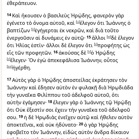
ἐθεράπευον.
14
Καὶ ἤκουσεν ὁ βασιλεὺς Ἡρῴδης, φανερὸν γὰρ
ἐγένετο τὸ ὄνομα αὐτοῦ, καὶ
[
u
]
ἔλεγον ὅτι Ἰωάννης ὁ
βαπτίζων
[
v
]
ἐγήγερται ἐκ νεκρῶν, καὶ διὰ τοῦτο
ἐνεργοῦσιν αἱ δυνάμεις ἐν αὐτῷ·
15
ἄλλοι
[
w
]
δὲ ἔλεγον
ὅτι Ἠλίας ἐστίν· ἄλλοι δὲ ἔλεγον ὅτι
[
x
]
προφήτης ὡς
εἷς τῶν προφητῶν.
16
ἀκούσας δὲ
[
y
]
ὁ Ἡρῴδης
[
z
]
ἔλεγεν· Ὃν ἐγὼ ἀπεκεφάλισα Ἰωάννην, οὗτος
[
aa
]
ἠγέρθη.
17
Αὐτὸς γὰρ ὁ Ἡρῴδης ἀποστείλας ἐκράτησεν τὸν
Ἰωάννην καὶ ἔδησεν αὐτὸν ἐν φυλακῇ διὰ Ἡρῳδιάδα
τὴν γυναῖκα Φιλίππου τοῦ ἀδελφοῦ αὐτοῦ, ὅτι
αὐτὴν ἐγάμησεν·
18
ἔλεγεν γὰρ ὁ Ἰωάννης τῷ Ἡρῴδῃ
ὅτι Οὐκ ἔξεστίν σοι ἔχειν τὴν γυναῖκα τοῦ ἀδελφοῦ
σου.
19
ἡ δὲ Ἡρῳδιὰς ἐνεῖχεν αὐτῷ καὶ ἤθελεν αὐτὸν
ἀποκτεῖναι, καὶ οὐκ ἠδύνατο·
20
ὁ γὰρ Ἡρῴδης
ἐφοβεῖτο τὸν Ἰωάννην, εἰδὼς αὐτὸν ἄνδρα δίκαιον