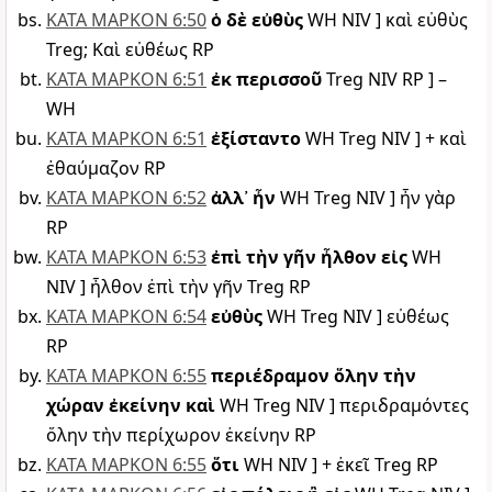
ΚΑΤΑ ΜΑΡΚΟΝ 6:50
ὁ δὲ εὐθὺς
WH NIV ] καὶ εὐθὺς
Treg; Καὶ εὐθέως RP
ΚΑΤΑ ΜΑΡΚΟΝ 6:51
ἐκ περισσοῦ
Treg NIV RP ] –
WH
ΚΑΤΑ ΜΑΡΚΟΝ 6:51
ἐξίσταντο
WH Treg NIV ] + καὶ
ἐθαύμαζον RP
ΚΑΤΑ ΜΑΡΚΟΝ 6:52
ἀλλ᾽ ἦν
WH Treg NIV ] ἦν γὰρ
RP
ΚΑΤΑ ΜΑΡΚΟΝ 6:53
ἐπὶ τὴν γῆν ἦλθον εἰς
WH
NIV ] ἦλθον ἐπὶ τὴν γῆν Treg RP
ΚΑΤΑ ΜΑΡΚΟΝ 6:54
εὐθὺς
WH Treg NIV ] εὐθέως
RP
ΚΑΤΑ ΜΑΡΚΟΝ 6:55
περιέδραμον ὅλην τὴν
χώραν ἐκείνην καὶ
WH Treg NIV ] περιδραμόντες
ὅλην τὴν περίχωρον ἐκείνην RP
ΚΑΤΑ ΜΑΡΚΟΝ 6:55
ὅτι
WH NIV ] + ἐκεῖ Treg RP