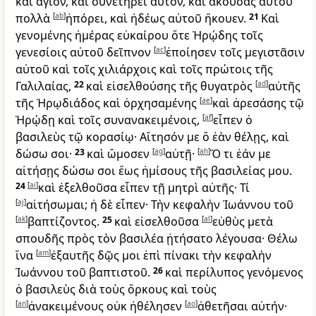
καὶ ἅγιον, καὶ συνετήρει αὐτόν, καὶ ἀκούσας αὐτοῦ
πολλὰ
[
ab
]
ἠπόρει, καὶ ἡδέως αὐτοῦ ἤκουεν.
21
Καὶ
γενομένης ἡμέρας εὐκαίρου ὅτε Ἡρῴδης τοῖς
γενεσίοις αὐτοῦ δεῖπνον
[
ac
]
ἐποίησεν τοῖς μεγιστᾶσιν
αὐτοῦ καὶ τοῖς χιλιάρχοις καὶ τοῖς πρώτοις τῆς
Γαλιλαίας,
22
καὶ εἰσελθούσης τῆς θυγατρὸς
[
ad
]
αὐτῆς
τῆς Ἡρῳδιάδος καὶ ὀρχησαμένης
[
ae
]
καὶ ἀρεσάσης τῷ
Ἡρῴδῃ καὶ τοῖς συνανακειμένοις,
[
af
]
εἶπεν ὁ
βασιλεὺς τῷ κορασίῳ· Αἴτησόν με ὃ ἐὰν θέλῃς, καὶ
δώσω σοι·
23
καὶ ὤμοσεν
[
ag
]
αὐτῇ·
[
ah
]
Ὅ τι ἐάν με
αἰτήσῃς δώσω σοι ἕως ἡμίσους τῆς βασιλείας μου.
24
[
ai
]
καὶ ἐξελθοῦσα εἶπεν τῇ μητρὶ αὐτῆς· Τί
[
aj
]
αἰτήσωμαι; ἡ δὲ εἶπεν· Τὴν κεφαλὴν Ἰωάννου τοῦ
[
ak
]
βαπτίζοντος.
25
καὶ εἰσελθοῦσα
[
al
]
εὐθὺς μετὰ
σπουδῆς πρὸς τὸν βασιλέα ᾐτήσατο λέγουσα· Θέλω
ἵνα
[
am
]
ἐξαυτῆς δῷς μοι ἐπὶ πίνακι τὴν κεφαλὴν
Ἰωάννου τοῦ βαπτιστοῦ.
26
καὶ περίλυπος γενόμενος
ὁ βασιλεὺς διὰ τοὺς ὅρκους καὶ τοὺς
[
an
]
ἀνακειμένους οὐκ ἠθέλησεν
[
ao
]
ἀθετῆσαι αὐτήν·