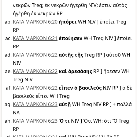
νεκρῶν Treg; ἐκ νεκρῶν ἠγέρθη NIV; ἐστιν αὐτὸς
ἠγέρθη ἐκ νεκρῶν RP
ΚΑΤΑ ΜΑΡΚΟΝ 6:20
ἠπόρει
WH NIV ] ἐποίει Treg
RP
ΚΑΤΑ ΜΑΡΚΟΝ 6:21
ἐποίησεν
WH Treg NIV ] ἐποίει
RP
ΚΑΤΑ ΜΑΡΚΟΝ 6:22
αὐτῆς τῆς
Treg RP ] αὐτοῦ WH
NIV
ΚΑΤΑ ΜΑΡΚΟΝ 6:22
καὶ ἀρεσάσης
RP ] ἤρεσεν WH
Treg NIV
ΚΑΤΑ ΜΑΡΚΟΝ 6:22
εἶπεν ὁ βασιλεὺς
NIV RP ] ὁ δὲ
βασιλεὺς εἶπεν WH Treg
ΚΑΤΑ ΜΑΡΚΟΝ 6:23
αὐτῇ
WH Treg NIV RP ] + πολλά
NA
ΚΑΤΑ ΜΑΡΚΟΝ 6:23
Ὅ τι
NIV ] Ὅτι WH; ὅτι Ὃ Treg
RP