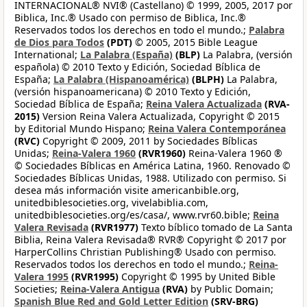
INTERNACIONAL® NVI® (Castellano) © 1999, 2005, 2017 por
Biblica, Inc.® Usado con permiso de Biblica, Inc.®
Reservados todos los derechos en todo el mundo.;
Palabra
de Dios para Todos
(PDT)
© 2005, 2015 Bible League
International;
La Palabra (España)
(BLP)
La Palabra, (versión
española) © 2010 Texto y Edición, Sociedad Bíblica de
España;
La Palabra (Hispanoamérica)
(BLPH)
La Palabra,
(versión hispanoamericana) © 2010 Texto y Edición,
Sociedad Bíblica de España;
Reina Valera Actualizada
(RVA-
2015)
Version Reina Valera Actualizada, Copyright © 2015
by Editorial Mundo Hispano;
Reina Valera Contemporánea
(RVC)
Copyright © 2009, 2011 by Sociedades Bíblicas
Unidas;
Reina-Valera 1960
(RVR1960)
Reina-Valera 1960 ®
© Sociedades Bíblicas en América Latina, 1960. Renovado ©
Sociedades Bíblicas Unidas, 1988. Utilizado con permiso. Si
desea más información visite americanbible.org,
unitedbiblesocieties.org, vivelabiblia.com,
unitedbiblesocieties.org/es/casa/, www.rvr60.bible;
Reina
Valera Revisada
(RVR1977)
Texto bíblico tomado de La Santa
Biblia, Reina Valera Revisada® RVR® Copyright © 2017 por
HarperCollins Christian Publishing® Usado con permiso.
Reservados todos los derechos en todo el mundo.;
Reina-
Valera 1995
(RVR1995)
Copyright © 1995 by United Bible
Societies;
Reina-Valera Antigua
(RVA)
by Public Domain;
Spanish Blue Red and Gold Letter Edition
(SRV-BRG)