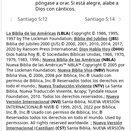
póngase a orar. Si está alegre, alabe a
Dios con cánticos.
Santiago 5:12
Santiago 5:14
La Biblia de las Américas
(LBLA)
Copyright © 1986, 1995,
1997 by The Lockman Foundation;
Biblia del Jubileo
(JBS)
Biblia del Jubileo 2000 (JUS) © 2000, 2001, 2010, 2014, 2017,
2020 by Ransom Press International;
Dios Habla Hoy
(DHH)
Dios habla hoy ®, © Sociedades Bíblicas Unidas, 1966, 1970,
1979, 1983, 1996.;
Nueva Biblia de las Américas
(NBLA)
Nueva Biblia de las Américas™ NBLA™ Copyright © 2005 por
The Lockman Foundation;
Nueva Biblia Viva
(NBV)
Nueva
Biblia Viva, © 2006, 2008 por Biblica, Inc.® Usado con
permiso de Biblica, Inc.® Reservados todos los derechos en
todo el mundo.;
Nueva Traducción Viviente
(NTV)
La Santa
Biblia, Nueva Traducción Viviente, &copy; Tyndale House
Foundation, 2010. Todos los derechos reservados.;
Nueva
Versión Internacional
(NVI)
Santa Biblia, NUEVA VERSIÓN
INTERNACIONAL® NVI® © 1999, 2015, 2022 por Biblica,
Inc.®, Inc.® Usado con permiso de Biblica, Inc.®
Reservados todos los derechos en todo el mundo. Used by
permission. All rights reserved worldwide. ;
Nueva Versión
Internacional (Castilian)
(CST)
Santa Biblia, NUEVA VERSIÓN